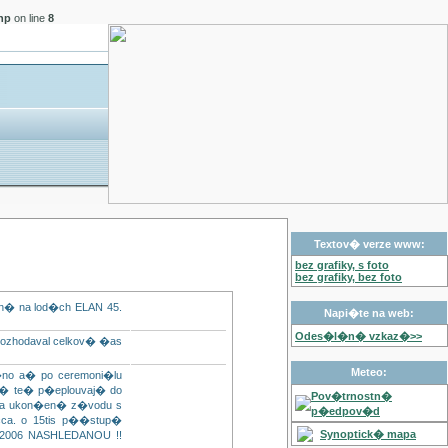
hp
on line
8
Textov� verze www:
bez grafiky, s foto
bez grafiky, bez foto
vn� na lod�ch ELAN 45.
Napi�te na web:
Odes�l�n� vzkaz�>>
ozhodaval celkov� �as
Meteo:
no a� po ceremoni�lu
d� te� p�eplouvaj� do
Pov�trnostn�
� a ukon�en� z�vodu s
p�edpov�d
a. o 15tis p��stup�
Synoptick� mapa
 2006 NASHLEDANOU !!