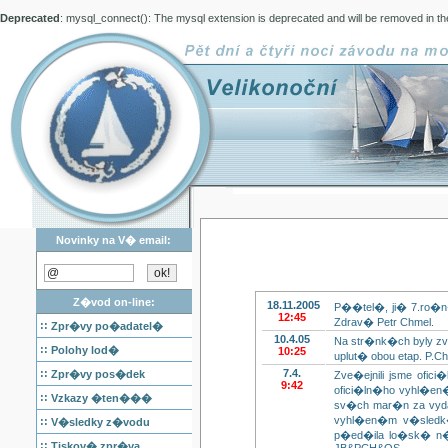
Deprecated
: mysql_connect(): The mysql extension is deprecated and will be removed in th
Novinky na V� email:
Z�vod on-line:
18.11.2005
P��tel�, ji� 7.ro�n�
12:45
Zdrav� Petr Chmel.
::
Zpr�vy po�adatel�
10.4.05
Na str�nk�ch byly z
::
Polohy lod�
10:25
uplut� obou etap. P.Ch
::
7.4.
Zpr�vy pos�dek
Zve�ejnili jsme of
9:42
ofici�ln�ho vyhl�en
::
Vzkazy �ten���
sv�ch mar�n za vyda
vyhl�en�m v�sledk
::
V�sledky z�vodu
p�ed�ila lo�sk� n�
::
Tiskov� zpr�va