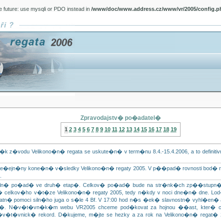
e future: use mysqli or PDO instead in
/www/doc/www.address.cz/www/vr/2005/config.p
Zpravodajstv� po�adatel�
1
2
3
4
5
6
7
8
9
10
11
12
13
14
15
16
17
18
19
k z�vodu Velikono�n� regata se uskute�n� v term�nu 8.4.-15.4.2006, a to definiti
ve�ejn�ny kone�n� v�sledky Velikono�n� regaty 2005. V p��pad� rovnosti bod� r
.
ici�ln� po�ad� ve druh� etap�. Celkov� po�ad� bude na str�nk�ch zp��stupn�
� celkov�ho v�t�ze Velikono�n� regaty 2005, tedy n�kdy v noci dne�n� dne. Lo
tn� pomoci siln�ho juga o s�le 4 Bf. V 17:00 hod n�s �ek� slavnostn� vyhl�en
�. N�v�t�vn�k�m webu VR2005 chceme pod�kovat za hojnou ��ast, kter� cc
v�t�vnick� rekord. D�kujeme, m�jte se hezky a za rok na Velikono�n� regat�