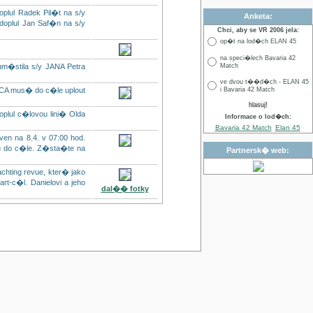
lul Radek Pil�t na s/y
Anketa:
plul Jan Saf�n na s/y
Chci, aby se VR 2006 jela:
op�t na lod�ch ELAN 45
na speci�lech Bavaria 42
�stila s/y JANA Petra
Match
ve dvou t��d�ch - ELAN 45
CA mus� do c�le uplout
i Bavaria 42 Match
lul c�lovou lini� Olda
Informace o lod�ch:
Bavaria 42 Match
Elan 45
en na 8.4. v 07:00 hod.
u do c�le. Z�sta�te na
Partnersk� web:
hting revue, kter� jako
-c�l. Danielovi a jeho
dal�� fotky