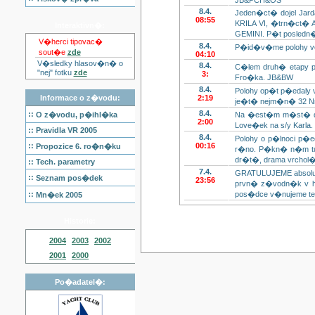
JB&PCH&OS
8.4.
Jeden�ct� dojel Jard
08:55
KRILA VI, �trn�ct� 
Interaktivn�:
GEMINI. P�t posledn�
V�herci tipovac�
8.4.
P�id�v�me polohy v
sout�e
zde
04:10
V�sledky hlasov�n� o
8.4.
C�lem druh� etapy p
"nej" fotku
zde
3:
Fro�ka. JB&BW
8.4.
Polohy op�t p�edaly
Informace o z�vodu:
2:19
je�t� nejm�n� 32 
8.4.
::
O z�vodu, p�ihl�ka
Na �est�m m�st� dopl
2:00
Love�ek na s/y Karla.
::
Pravidla VR 2005
8.4.
Polohy o p�lnoci p�ed
::
00:16
Propozice 6. ro�n�ku
r�no. P�kn� n�m tu 
dr�t�, drama vrchol�..
::
Tech. parametry
7.4.
GRATULUJEME absolutn
::
Seznam pos�dek
23:56
prvn� z�vodn�k v his
::
pos�dce v�nujeme ten
Mn�ek 2005
Historie:
2004
2003
2002
2001
2000
Po�adatel�: