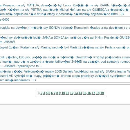
a Moravec na s/y MATEJA, dvan�ct� byl Lubor Kol��n� na s/y KARIN, t�in�ct� dop
Ale� K��ek na s/y PETRA, patn�ct� Michal Hofman na s/y GUIESCA a �estn�ct� do
ch lod� doplulo do c�le druh� etapy v posledn� p�lhodin� dojezdov�ho limitu. JB
e 0400
roplula na dev�tem m�st� s/y SONJA veden� Romanem �adou a na des�tem se um
 v�echny zb�vaj�c� lod�. JANA a SONJA to maj� do c�le asi 6 Nm. Poslden� GUIES
Nm. JB&BW
ul Ev�en Korbel na s/y Marina, sedm� byl Martin Zv��ina na s/y Perla a osm� prop
ali v�ichni, kdo jsou je�t� na mo�i a z�vod�. Dojezdov� limit byl po�adateli stanov
fouk�, jugo u� je zp�tky a �ene lodi sv�mi 3-4�Bf na za��k pod spinakry rovno
. JB&BW - opravili jsme to ...
�mu v�t�zi Velikono�n� regaty 2005 Danielu Vodi�kovi na lodi s/y SARA z teamu Yac
torii VR vyhr�l ob� etapy, p�i�em� druhou etapu prakticky zv�t�zil syst�mem start
to mal� medailonek. JB
1
2
3
4
5
6
7
8
9
10
11
12
13
14
15
16
17
18
19