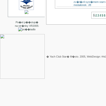
zv�t�zil syst�mem start-c
medailonek. JB
1
2
3
4
5
6
Po�et p��stup�
na str�nky VR2005:
� Yach Club Star� M�sto. 2005, WebDesign:
RND