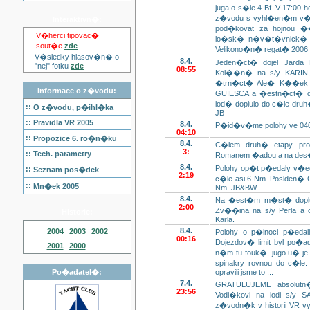
juga o s�le 4 Bf. V 17:
z�vodu s vyhl�en�m v
Interaktivn�:
pod�kovat za hojnou �
V�herci tipovac�
lo�sk� n�v�t�vnick� r
sout�e
zde
Velikono�n� regat� 200
V�sledky hlasov�n� o
8.4.
Jeden�ct� dojel Jarda
"nej" fotku
zde
08:55
Kol��n� na s/y KARIN, 
�trn�ct� Ale� K��ek n
Informace o z�vodu:
GUIESCA a �estn�ct� do
lod� doplulo do c�le druh
::
O z�vodu, p�ihl�ka
JB
::
Pravidla VR 2005
8.4.
P�id�v�me polohy ve 04
04:10
::
Propozice 6. ro�n�ku
8.4.
C�lem druh� etapy pr
3:
::
Tech. parametry
Romanem �adou a na des�
8.4.
Polohy op�t p�edaly v�e
::
Seznam pos�dek
2:19
c�le asi 6 Nm. Poslden�
::
Mn�ek 2005
Nm. JB&BW
8.4.
Na �est�m m�st� doplul 
2:00
Zv��ina na s/y Perla a 
Historie:
Karla.
8.4.
2004
2003
2002
Polohy o p�lnoci p�eda
00:16
Dojezdov� limit byl po�a
2001
2000
n�m tu fouk�, jugo u� j
spinakry rovnou do c�le
Po�adatel�:
opravili jsme to ...
7.4.
GRATULUJEME absolutn�
23:56
Vodi�kovi na lodi s/y S
z�vodn�k v historii VR v