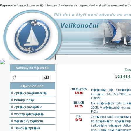
Deprecated
: mysql_connect(): The mysql extension is deprecated and will be removed in th
Novinky na V� email:
Zpr
1
2
3
4
5
6
Z�vod on-line:
18.11.2005
P��tel�, ji� 7.ro�n�k
::
12:45
Zpr�vy po�adatel�
term�nu 8.4.-15.4.2006, 
Chmel.
::
Polohy lod�
10.4.05
Na str�nk�ch byly zve
10:25
::
Zpr�vy pos�dek
2005. V p��pad� rovnosti
P.Ch.
::
Vzkazy �ten���
7.4.
Zve�ejnili jsme ofici�l
9:42
::
V�sledky z�vodu
na str�nk�ch zp��stup
celkov�ho v�t�ze Velik
::
Tiskov� zpr�va
dne. Lod� te� p�eplouv