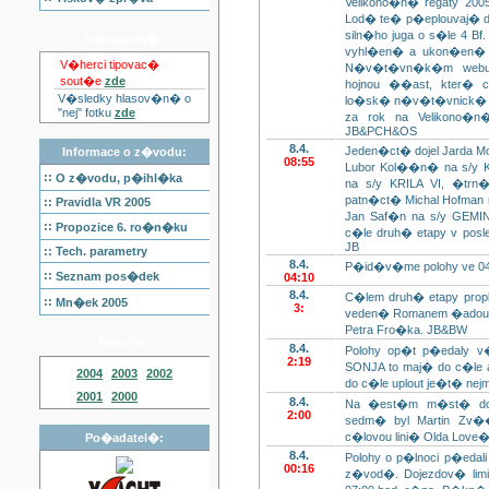
Velikono�n� regaty 200
Lod� te� p�eplouvaj� 
siln�ho juga o s�le 4 B
Interaktivn�:
vyhl�en� a ukon�en�
V�herci tipovac�
N�v�t�vn�k�m webu 
sout�e
zde
hojnou ��ast, kter� 
V�sledky hlasov�n� o
lo�sk� n�v�t�vnick� re
"nej" fotku
zde
za rok na Velikono�
JB&PCH&OS
8.4.
Jeden�ct� dojel Jarda M
Informace o z�vodu:
08:55
Lubor Kol��n� na s/y K
::
O z�vodu, p�ihl�ka
na s/y KRILA VI, �tr
patn�ct� Michal Hofman 
::
Pravidla VR 2005
Jan Saf�n na s/y GEMIN
::
Propozice 6. ro�n�ku
c�le druh� etapy v posl
JB
::
Tech. parametry
8.4.
P�id�v�me polohy ve 0
::
Seznam pos�dek
04:10
8.4.
C�lem druh� etapy pro
::
Mn�ek 2005
3:
veden� Romanem �adou a
Petra Fro�ka. JB&BW
Historie:
8.4.
Polohy op�t p�edaly 
2:19
SONJA to maj� do c�le
2004
2003
2002
do c�le uplout je�t� n
2001
2000
8.4.
Na �est�m m�st� dopl
2:00
sedm� byl Martin Zv��
c�lovou lini� Olda Love�e
Po�adatel�:
8.4.
Polohy o p�lnoci p�edali
00:16
z�vod�. Dojezdov� limit