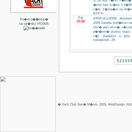
07:00 hod. r�no. P�kn� 
�ene lodi sv�mi 3-4�Bf
c�le. Z�sta�te na dr�t�,
jsme to ...
7.4.
GRATULUJEME absolutn
Po�et p��stup�
23:56
2005 Danielu Vodi�kovi na 
na str�nky VR2005:
kter� jako prvn� z�vodn
p�i�em� druhou etapu p
c�l. Danielovi a jeh
medailonek. JB
1
2
3
4
5
6
� Yach Club Star� M�sto. 2005, WebDesign:
RND