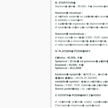
III. STARTOVN�
Startovn� �in� : 89.000,- K� (osmdes�t
Startovn� obsahuje :
a/ n�klady spojen� se zaji�t�n�m pron
b/ poplatky v marin�ch
c/ zaji�t�n� organizace � doprovodn� lo�
d/ spole�n� ve�er p�i vyhl�en� v�sle
Startovn� neobsahuje :
a/ kauci za lo� ve v��i 3.000,- EUR, spl
b/ dopravn� a stravov�n� ��astn�k�, pa
c/ naftu spot�ebovanou p�i startovn�ch
IV. PLATEBN� PODM�NKY
Z�loha : 45.000,- K�
Splatnost : 10 dn� od potvrzen� p�ihl
Doplatek : 44.000,- K�
Splatnost : 28.2.2008
bankovn� spojen� :
�SOB a.s., �esk� 
��slo ��tu :
164 69 25 33/0300
variabiln� symbol :
��slo p�ihl�ky p�id
Kauce :
3.000,- EUR, splatn� p�i p�ed�n�
Storno podm�nky :
viz. p�ihl�ka
V. OSTATN� PODM�NKY Z�VODU
a/ ve�ker� pr�vn� vztahy vypl�vaj�
Chorvatsk� charterov� spole�nosti