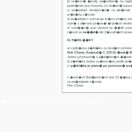
b/ ve�ker� �kody zp�soben� na najat
podm�nek jsou hrazeny ze slo�en� kauc
c/ po�adatel neodpov�d� za jak�kol
pr�b�hu z�vodu
d/ po�adatel s vyhrazuje pr�vo zm�ny t
nutn� z d�vodu po�as� �i jin�ch oko
e/ sout��c� jsou povinni se ��dit sou
z�vod se
ne��d�
dle Z�vodn�ch pravide
IV. P�IHL��KY
a/ vypln�nou p�ihl�ku ve dvoj�m vyhot
Petr Chmel, Krajinsk� 7, 370 01 �esk� 
Jedno vyhotoven� s p�id�len�m ��slem
b/ p�ihl�ky budou vy�izov�ny podle p
c/
p�ihl�ka je platn� po potvrzen� po
v �esk�ch Bud�jovic�ch dne 23.��jna 
za po�adatele z�vodu
Petr Chmel
� Yach Club Star� M�sto. 2006, WebDesign:
RNDr. Filip Pe�ek, PhD.