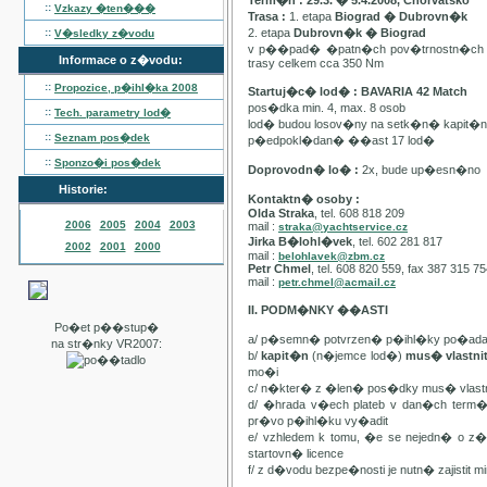
Term�n : 29.3. � 5.4.2008, Chorvatsko
::
Vzkazy �ten���
Trasa :
1. etapa
Biograd � Dubrovn�k
::
2. etapa
Dubrovn�k � Biograd
V�sledky z�vodu
v p��pad� �patn�ch pov�trnostn�ch p
Informace o z�vodu:
trasy celkem cca 350 Nm
::
Propozice, p�ihl�ka
2008
Startuj�c� lod� : BAVARIA 42 Match
pos�dka min. 4, max. 8 osob
::
Tech. parametry lod�
lod� budou losov�ny na setk�n� kapit�
::
Seznam pos�dek
p�edpokl�dan� ��ast 17 lod�
::
Sponzo�i pos�dek
Doprovodn� lo� :
2x, bude up�esn�no
Historie:
Kontaktn� osoby :
Olda Straka
, tel. 608 818 209
2006
2005
2004
2003
mail :
straka@yachtservice.cz
Jirka B�lohl�vek
, tel. 602 281 817
2002
2001
2000
mail :
belohlavek@zbm.cz
Petr Chmel
, tel. 608 820 559, fax 387 315 7
mail :
petr.chmel@acmail.cz
II. PODM�NKY ��ASTI
Po�et p��stup�
a/ p�semn� potvrzen� p�ihl�ky po�ada
na str�nky VR2007:
b/
kapit�n
(n�jemce lod�)
mus� vlastn
mo�i
c/ n�kter� z �len� pos�dky mus� vla
d/ �hrada v�ech plateb v dan�ch term
pr�vo p�ihl�ku vy�adit
e/ vzhledem k tomu, �e se nejedn� o 
startovn� licence
f/ z d�vodu bezpe�nosti je nutn� zajistit