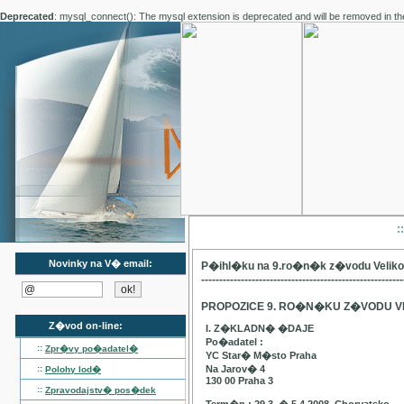
Deprecated
: mysql_connect(): The mysql extension is deprecated and will be removed in th
:
Novinky na V� email:
P�ihl�ku na 9.ro�n�k z�vodu Velik
--------------------------------------------------------
PROPOZICE 9. RO�N�KU Z�VODU V
Z�vod on-line:
I. Z�KLADN� �DAJE
Po�adatel :
::
Zpr�vy po�adatel�
YC Star� M�sto Praha
::
Na Jarov� 4
Polohy lod�
130 00 Praha 3
::
Zpravodajstv� pos�dek