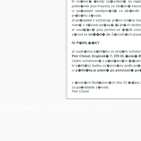
b/ ve�ker� �kody zp�soben� na najat
podm�nek jsou hrazeny ze slo�en� kauc
c/ po�adatel neodpov�d� za jak�kol
pr�b�hu z�vodu
d/ po�adatel s vyhrazuje pr�vo zm�ny t
nutn� z d�vodu po�as� �i jin�ch oko
e/ sout��c� jsou povinni se ��dit sou
z�vod se
ne��d�
dle Z�vodn�ch pravide
IV. P�IHL��KY
a/ vypln�nou p�ihl�ku ve dvoj�m vyhot
Petr Chmel, Krajinsk� 7, 370 01 �esk� 
Jedno vyhotoven� s p�id�len�m ��slem
b/ p�ihl�ky budou vy�izov�ny podle p
c/
p�ihl�ka je platn� po potvrzen� po
v �esk�ch Bud�jovic�ch dne 23.��jna 
za po�adatele z�vodu
Petr Chmel
� Yach Club Star� M�sto. 2006, WebDesign:
RNDr. Filip Pe�ek, PhD.