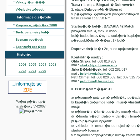
Term�n : 29.3. � 5.4.2008, Chorvatsko
::
Vzkazy �ten���
Trasa :
1. etapa
Biograd � Dubrovn�k
::
2. etapa
Dubrovn�k � Biograd
V�sledky z�vodu
v p��pad� �patn�ch pov�trnostn�ch p
Informace o z�vodu:
trasy celkem cca 350 Nm
::
Propozice, p�ihl�ka
2008
Startuj�c� lod� : BAVARIA 42 Match
pos�dka min. 4, max. 8 osob
::
Tech. parametry lod�
lod� budou losov�ny na setk�n� kapit�
::
Seznam pos�dek
p�edpokl�dan� ��ast 17 lod�
::
Sponzo�i pos�dek
Doprovodn� lo� :
2x, bude up�esn�no
Historie:
Kontaktn� osoby :
Olda Straka
, tel. 608 818 209
2006
2005
2004
2003
mail :
straka@yachtservice.cz
Jirka B�lohl�vek
, tel. 602 281 817
2002
2001
2000
mail :
belohlavek@zbm.cz
Petr Chmel
, tel. 608 820 559, fax 387 315 7
mail :
petr.chmel@acmail.cz
II. PODM�NKY ��ASTI
a/ p�semn� potvrzen� p�ihl�ky po�ada
Po�et p��stup�
b/
kapit�n
(n�jemce lod�)
mus� vlastn
na str�nky VR2007:
mo�i
c/ n�kter� z �len� pos�dky mus� vla
d/ �hrada v�ech plateb v dan�ch term
pr�vo p�ihl�ku vy�adit
e/ vzhledem k tomu, �e se nejedn� o 
startovn� licence
f/ z d�vodu bezpe�nosti je nutn� zajistit