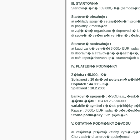
III. STARTOVN�
Startovn� �in� : 89.000,- K� (osmdes�t
Startovn� obsahuje :
a/ n�klady spojen� se zaji�t�n�m pron
b/ poplatky v marin�ch
c/ zaji�t�n� organizace � doprovodn� lo�
d/ spole�n� ve�er p�i vyhl�en� v�sle
Startovn� neobsahuje :
a/ kauci za lo� ve v��i 3.000,- EUR, spl
b/ dopravn� a stravov�n� ��astn�k�, pa
c/ naftu spot�ebovanou p�i startovn�ch
IV. PLATEBN� PODM�NKY
Z�loha : 45.000,- K�
Splatnost : 10 dn� od potvrzen� p�ihl
Doplatek : 44.000,- K�
Splatnost : 28.2.2008
bankovn� spojen� :
�SOB a.s., �esk� 
��slo ��tu :
164 69 25 33/0300
variabiln� symbol :
��slo p�ihl�ky p�id
Kauce :
3.000,- EUR, splatn� p�i p�ed�n�
Storno podm�nky :
viz. p�ihl�ka
V. OSTATN� PODM�NKY Z�VODU
a/ ve�ker� pr�vn� vztahy vypl�vaj�
Chorvatsk� charterov� spole�nosti