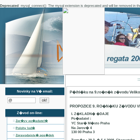
Deprecated
: mysql_connect(): The mysql extension is deprecated and will be removed in th
:
Novinky na V� email:
P�ihl�ku na 9.ro�n�k z�vodu Velik
--------------------------------------------------------
PROPOZICE 9. RO�N�KU Z�VODU V
Z�vod on-line:
I. Z�KLADN� �DAJE
Po�adatel :
::
Zpr�vy po�adatel�
YC Star� M�sto Praha
::
Na Jarov� 4
Polohy lod�
130 00 Praha 3
::
Zpravodajstv� pos�dek