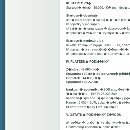
III. STARTOVN�
Startovn� �in� : 89.000,- K� (osmdes�t
Startovn� obsahuje :
a/ n�klady spojen� se zaji�t�n�m pron
b/ poplatky v marin�ch
c/ zaji�t�n� organizace � doprovodn� lo�
d/ spole�n� ve�er p�i vyhl�en� v�sle
Startovn� neobsahuje :
a/ kauci za lo� ve v��i 3.000,- EUR, spl
b/ dopravn� a stravov�n� ��astn�k�, pa
c/ naftu spot�ebovanou p�i startovn�ch
IV. PLATEBN� PODM�NKY
Z�loha : 45.000,- K�
Splatnost : 10 dn� od potvrzen� p�ihl
Doplatek : 44.000,- K�
Splatnost : 28.2.2008
bankovn� spojen� :
�SOB a.s., �esk� 
��slo ��tu :
164 69 25 33/0300
variabiln� symbol :
��slo p�ihl�ky p�id
Kauce :
3.000,- EUR, splatn� p�i p�ed�n�
Storno podm�nky :
viz. p�ihl�ka
V. OSTATN� PODM�NKY Z�VODU
a/ ve�ker� pr�vn� vztahy vypl�vaj�
Chorvatsk� charterov� spole�nosti