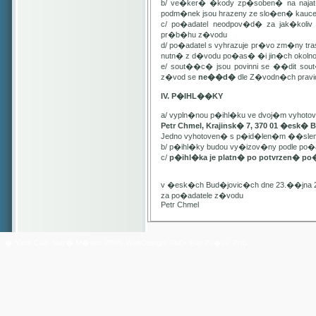
b/ ve�ker� �kody zp�soben� na najat
podm�nek jsou hrazeny ze slo�en� kauc
c/ po�adatel neodpov�d� za jak�kol
pr�b�hu z�vodu
d/ po�adatel s vyhrazuje pr�vo zm�ny t
nutn� z d�vodu po�as� �i jin�ch oko
e/ sout��c� jsou povinni se ��dit sou
z�vod se
ne��d�
dle Z�vodn�ch pravide
IV. P�IHL��KY
a/ vypln�nou p�ihl�ku ve dvoj�m vyhot
Petr Chmel, Krajinsk� 7, 370 01 �esk� 
Jedno vyhotoven� s p�id�len�m ��slem
b/ p�ihl�ky budou vy�izov�ny podle p
c/
p�ihl�ka je platn� po potvrzen� po
v �esk�ch Bud�jovic�ch dne 23.��jna 
za po�adatele z�vodu
Petr Chmel
� Yach Club Star� M�sto. 2006, WebDesign:
RNDr. Filip Pe�ek, PhD.