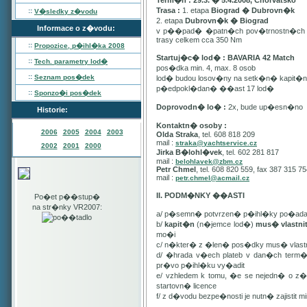
Term�n : 29.3. � 5.4.2008, Chorvatsko
Trasa :
1. etapa
Biograd � Dubrovn�k
::
V�sledky z�vodu
2. etapa
Dubrovn�k � Biograd
Informace o z�vodu:
v p��pad� �patn�ch pov�trnostn�ch p
trasy celkem cca 350 Nm
::
Propozice, p�ihl�ka
2008
Startuj�c� lod� : BAVARIA 42 Match
::
Tech. parametry lod�
pos�dka min. 4, max. 8 osob
::
Seznam pos�dek
lod� budou losov�ny na setk�n� kapit�
p�edpokl�dan� ��ast 17 lod�
::
Sponzo�i pos�dek
Doprovodn� lo� :
2x, bude up�esn�no
Historie:
Kontaktn� osoby :
2006
2005
2004
2003
Olda Straka
, tel. 608 818 209
mail :
straka@yachtservice.cz
2002
2001
2000
Jirka B�lohl�vek
, tel. 602 281 817
mail :
belohlavek@zbm.cz
Petr Chmel
, tel. 608 820 559, fax 387 315 7
mail :
petr.chmel@acmail.cz
II. PODM�NKY ��ASTI
Po�et p��stup�
na str�nky VR2007:
a/ p�semn� potvrzen� p�ihl�ky po�ada
b/
kapit�n
(n�jemce lod�)
mus� vlastn
mo�i
c/ n�kter� z �len� pos�dky mus� vla
d/ �hrada v�ech plateb v dan�ch term
pr�vo p�ihl�ku vy�adit
e/ vzhledem k tomu, �e se nejedn� o 
startovn� licence
f/ z d�vodu bezpe�nosti je nutn� zajistit