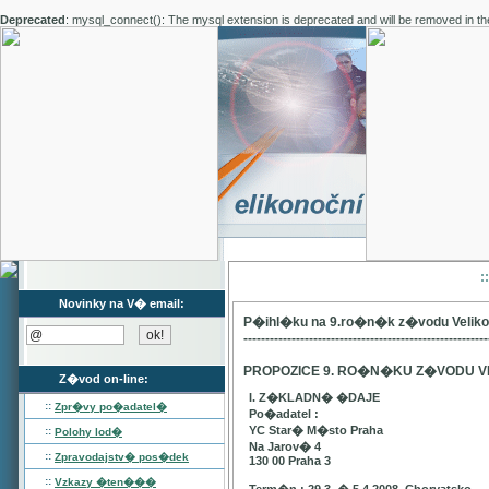
Deprecated
: mysql_connect(): The mysql extension is deprecated and will be removed in th
:
Novinky na V� email:
P�ihl�ku na 9.ro�n�k z�vodu Velik
--------------------------------------------------------
PROPOZICE 9. RO�N�KU Z�VODU V
Z�vod on-line:
I. Z�KLADN� �DAJE
::
Zpr�vy po�adatel�
Po�adatel :
YC Star� M�sto Praha
::
Polohy lod�
Na Jarov� 4
::
Zpravodajstv� pos�dek
130 00 Praha 3
::
Vzkazy �ten���