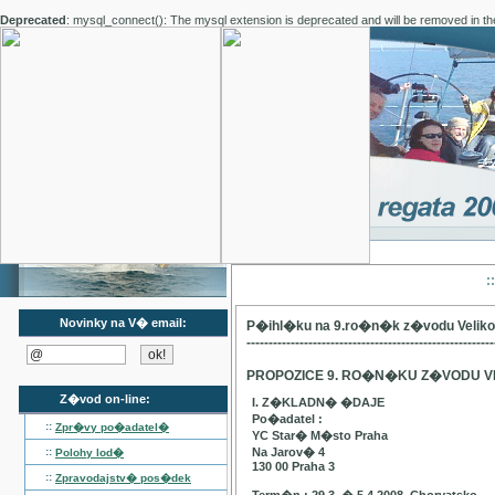
Deprecated
: mysql_connect(): The mysql extension is deprecated and will be removed in th
:
Novinky na V� email:
P�ihl�ku na 9.ro�n�k z�vodu Velik
--------------------------------------------------------
PROPOZICE 9. RO�N�KU Z�VODU V
Z�vod on-line:
I. Z�KLADN� �DAJE
Po�adatel :
::
Zpr�vy po�adatel�
YC Star� M�sto Praha
::
Na Jarov� 4
Polohy lod�
130 00 Praha 3
::
Zpravodajstv� pos�dek