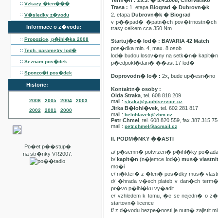
Term�n : 29.3. � 5.4.2008, Chorvatsko
::
Vzkazy �ten���
Trasa :
1. etapa
Biograd � Dubrovn�k
::
2. etapa
Dubrovn�k � Biograd
V�sledky z�vodu
v p��pad� �patn�ch pov�trnostn�ch p
Informace o z�vodu:
trasy celkem cca 350 Nm
::
Propozice, p�ihl�ka
2008
Startuj�c� lod� : BAVARIA 42 Match
pos�dka min. 4, max. 8 osob
::
Tech. parametry lod�
lod� budou losov�ny na setk�n� kapit�
::
Seznam pos�dek
p�edpokl�dan� ��ast 17 lod�
::
Sponzo�i pos�dek
Doprovodn� lo� :
2x, bude up�esn�no
Historie:
Kontaktn� osoby :
Olda Straka
, tel. 608 818 209
2006
2005
2004
2003
mail :
straka@yachtservice.cz
Jirka B�lohl�vek
, tel. 602 281 817
2002
2001
2000
mail :
belohlavek@zbm.cz
Petr Chmel
, tel. 608 820 559, fax 387 315 7
mail :
petr.chmel@acmail.cz
II. PODM�NKY ��ASTI
Po�et p��stup�
a/ p�semn� potvrzen� p�ihl�ky po�ada
na str�nky VR2007:
b/
kapit�n
(n�jemce lod�)
mus� vlastn
mo�i
c/ n�kter� z �len� pos�dky mus� vla
d/ �hrada v�ech plateb v dan�ch term
pr�vo p�ihl�ku vy�adit
e/ vzhledem k tomu, �e se nejedn� o 
startovn� licence
f/ z d�vodu bezpe�nosti je nutn� zajistit