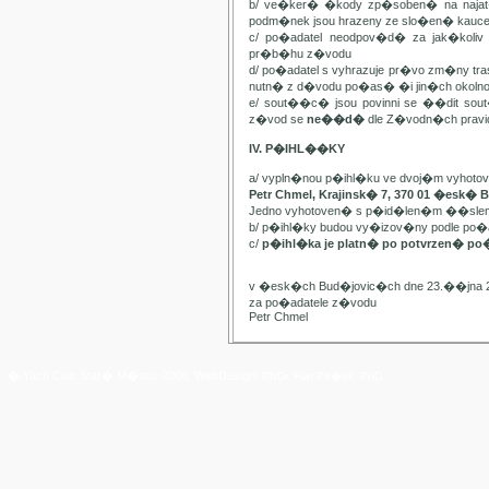
b/ ve�ker� �kody zp�soben� na najat
podm�nek jsou hrazeny ze slo�en� kauc
c/ po�adatel neodpov�d� za jak�kol
pr�b�hu z�vodu
d/ po�adatel s vyhrazuje pr�vo zm�ny t
nutn� z d�vodu po�as� �i jin�ch oko
e/ sout��c� jsou povinni se ��dit sou
z�vod se
ne��d�
dle Z�vodn�ch pravide
IV. P�IHL��KY
a/ vypln�nou p�ihl�ku ve dvoj�m vyhot
Petr Chmel, Krajinsk� 7, 370 01 �esk� 
Jedno vyhotoven� s p�id�len�m ��slem
b/ p�ihl�ky budou vy�izov�ny podle p
c/
p�ihl�ka je platn� po potvrzen� po
v �esk�ch Bud�jovic�ch dne 23.��jna 
za po�adatele z�vodu
Petr Chmel
� Yach Club Star� M�sto. 2006, WebDesign:
RNDr. Filip Pe�ek, PhD.