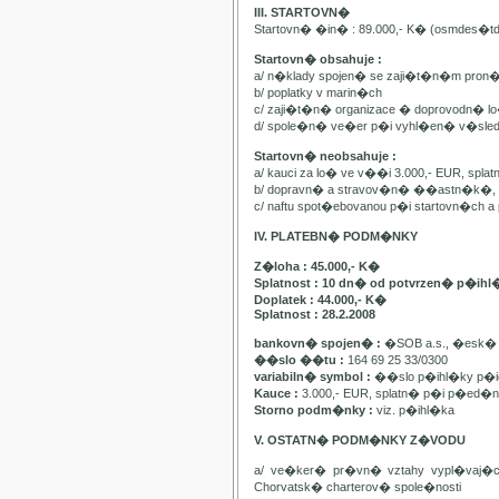
III. STARTOVN�
Startovn� �in� : 89.000,- K� (osmdes�t
Startovn� obsahuje :
a/ n�klady spojen� se zaji�t�n�m pron
b/ poplatky v marin�ch
c/ zaji�t�n� organizace � doprovodn� lo�
d/ spole�n� ve�er p�i vyhl�en� v�sle
Startovn� neobsahuje :
a/ kauci za lo� ve v��i 3.000,- EUR, spl
b/ dopravn� a stravov�n� ��astn�k�, pa
c/ naftu spot�ebovanou p�i startovn�ch
IV. PLATEBN� PODM�NKY
Z�loha : 45.000,- K�
Splatnost : 10 dn� od potvrzen� p�ihl
Doplatek : 44.000,- K�
Splatnost : 28.2.2008
bankovn� spojen� :
�SOB a.s., �esk� 
��slo ��tu :
164 69 25 33/0300
variabiln� symbol :
��slo p�ihl�ky p�id
Kauce :
3.000,- EUR, splatn� p�i p�ed�n�
Storno podm�nky :
viz. p�ihl�ka
V. OSTATN� PODM�NKY Z�VODU
a/ ve�ker� pr�vn� vztahy vypl�vaj�
Chorvatsk� charterov� spole�nosti