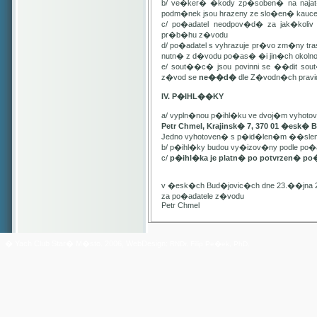
b/ ve�ker� �kody zp�soben� na najat
podm�nek jsou hrazeny ze slo�en� kauc
c/ po�adatel neodpov�d� za jak�kol
pr�b�hu z�vodu
d/ po�adatel s vyhrazuje pr�vo zm�ny t
nutn� z d�vodu po�as� �i jin�ch oko
e/ sout��c� jsou povinni se ��dit sou
z�vod se
ne��d�
dle Z�vodn�ch pravide
IV. P�IHL��KY
a/ vypln�nou p�ihl�ku ve dvoj�m vyhot
Petr Chmel, Krajinsk� 7, 370 01 �esk� 
Jedno vyhotoven� s p�id�len�m ��slem
b/ p�ihl�ky budou vy�izov�ny podle p
c/
p�ihl�ka je platn� po potvrzen� po
v �esk�ch Bud�jovic�ch dne 23.��jna 
za po�adatele z�vodu
Petr Chmel
� Yach Club Star� M�sto. 2006, WebDesign:
RNDr. Filip Pe�ek, PhD.