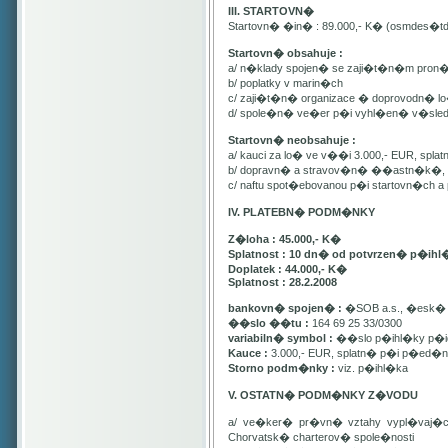
III. STARTOVN�
Startovn� �in� : 89.000,- K� (osmdes�t
Startovn� obsahuje :
a/ n�klady spojen� se zaji�t�n�m pron
b/ poplatky v marin�ch
c/ zaji�t�n� organizace � doprovodn� lo�
d/ spole�n� ve�er p�i vyhl�en� v�sle
Startovn� neobsahuje :
a/ kauci za lo� ve v��i 3.000,- EUR, spl
b/ dopravn� a stravov�n� ��astn�k�, pa
c/ naftu spot�ebovanou p�i startovn�ch
IV. PLATEBN� PODM�NKY
Z�loha : 45.000,- K�
Splatnost : 10 dn� od potvrzen� p�ihl
Doplatek : 44.000,- K�
Splatnost : 28.2.2008
bankovn� spojen� :
�SOB a.s., �esk� 
��slo ��tu :
164 69 25 33/0300
variabiln� symbol :
��slo p�ihl�ky p�id
Kauce :
3.000,- EUR, splatn� p�i p�ed�n�
Storno podm�nky :
viz. p�ihl�ka
V. OSTATN� PODM�NKY Z�VODU
a/ ve�ker� pr�vn� vztahy vypl�vaj�
Chorvatsk� charterov� spole�nosti