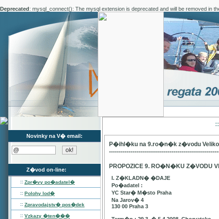
Deprecated
: mysql_connect(): The mysql extension is deprecated and will be removed in th
:
Novinky na V� email:
P�ihl�ku na 9.ro�n�k z�vodu Velik
--------------------------------------------------------
PROPOZICE 9. RO�N�KU Z�VODU V
Z�vod on-line:
I. Z�KLADN� �DAJE
::
Zpr�vy po�adatel�
Po�adatel :
YC Star� M�sto Praha
::
Polohy lod�
Na Jarov� 4
::
Zpravodajstv� pos�dek
130 00 Praha 3
::
Vzkazy �ten���