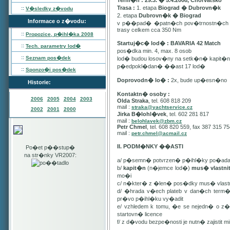
Term�n : 29.3. � 5.4.2008, Chorvatsko
Trasa :
1. etapa
Biograd � Dubrovn�k
::
V�sledky z�vodu
2. etapa
Dubrovn�k � Biograd
Informace o z�vodu:
v p��pad� �patn�ch pov�trnostn�ch p
trasy celkem cca 350 Nm
::
Propozice, p�ihl�ka
2008
Startuj�c� lod� : BAVARIA 42 Match
::
Tech. parametry lod�
pos�dka min. 4, max. 8 osob
::
Seznam pos�dek
lod� budou losov�ny na setk�n� kapit�
p�edpokl�dan� ��ast 17 lod�
::
Sponzo�i pos�dek
Doprovodn� lo� :
2x, bude up�esn�no
Historie:
Kontaktn� osoby :
2006
2005
2004
2003
Olda Straka
, tel. 608 818 209
mail :
straka@yachtservice.cz
2002
2001
2000
Jirka B�lohl�vek
, tel. 602 281 817
mail :
belohlavek@zbm.cz
Petr Chmel
, tel. 608 820 559, fax 387 315 7
mail :
petr.chmel@acmail.cz
II. PODM�NKY ��ASTI
Po�et p��stup�
na str�nky VR2007:
a/ p�semn� potvrzen� p�ihl�ky po�ada
b/
kapit�n
(n�jemce lod�)
mus� vlastn
mo�i
c/ n�kter� z �len� pos�dky mus� vla
d/ �hrada v�ech plateb v dan�ch term
pr�vo p�ihl�ku vy�adit
e/ vzhledem k tomu, �e se nejedn� o 
startovn� licence
f/ z d�vodu bezpe�nosti je nutn� zajistit