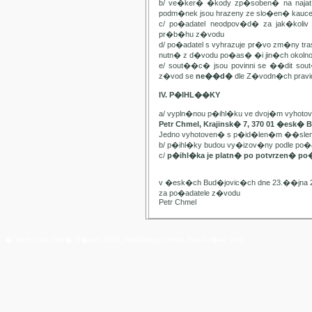
b/ ve�ker� �kody zp�soben� na najat
podm�nek jsou hrazeny ze slo�en� kauc
c/ po�adatel neodpov�d� za jak�kol
pr�b�hu z�vodu
d/ po�adatel s vyhrazuje pr�vo zm�ny t
nutn� z d�vodu po�as� �i jin�ch oko
e/ sout��c� jsou povinni se ��dit sou
z�vod se
ne��d�
dle Z�vodn�ch pravide
IV. P�IHL��KY
a/ vypln�nou p�ihl�ku ve dvoj�m vyhot
Petr Chmel, Krajinsk� 7, 370 01 �esk� 
Jedno vyhotoven� s p�id�len�m ��slem
b/ p�ihl�ky budou vy�izov�ny podle p
c/
p�ihl�ka je platn� po potvrzen� po
v �esk�ch Bud�jovic�ch dne 23.��jna 
za po�adatele z�vodu
Petr Chmel
� Yach Club Star� M�sto. 2006, WebDesign:
RNDr. Filip Pe�ek, PhD.