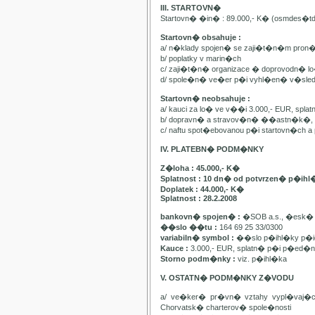
III. STARTOVN�
Startovn� �in� : 89.000,- K� (osmdes�t
Startovn� obsahuje :
a/ n�klady spojen� se zaji�t�n�m pron
b/ poplatky v marin�ch
c/ zaji�t�n� organizace � doprovodn� lo�
d/ spole�n� ve�er p�i vyhl�en� v�sle
Startovn� neobsahuje :
a/ kauci za lo� ve v��i 3.000,- EUR, spl
b/ dopravn� a stravov�n� ��astn�k�, pa
c/ naftu spot�ebovanou p�i startovn�ch
IV. PLATEBN� PODM�NKY
Z�loha : 45.000,- K�
Splatnost : 10 dn� od potvrzen� p�ihl
Doplatek : 44.000,- K�
Splatnost : 28.2.2008
bankovn� spojen� :
�SOB a.s., �esk� 
��slo ��tu :
164 69 25 33/0300
variabiln� symbol :
��slo p�ihl�ky p�id
Kauce :
3.000,- EUR, splatn� p�i p�ed�n�
Storno podm�nky :
viz. p�ihl�ka
V. OSTATN� PODM�NKY Z�VODU
a/ ve�ker� pr�vn� vztahy vypl�vaj�
Chorvatsk� charterov� spole�nosti