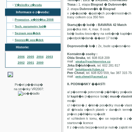
Term�n : 29.3. � 5.4.2008, Chorvatsko
Trasa :
1. etapa
Biograd � Dubrovn�k
::
V�sledky z�vodu
2. etapa
Dubrovn�k � Biograd
Informace o z�vodu:
v p��pad� �patn�ch pov�trnostn�ch p
trasy celkem cca 350 Nm
::
Propozice, p�ihl�ka
2008
Startuj�c� lod� : BAVARIA 42 Match
::
Tech. parametry lod�
pos�dka min. 4, max. 8 osob
::
Seznam pos�dek
lod� budou losov�ny na setk�n� kapit�
p�edpokl�dan� ��ast 17 lod�
::
Sponzo�i pos�dek
Doprovodn� lo� :
2x, bude up�esn�no
Historie:
Kontaktn� osoby :
2006
2005
2004
2003
Olda Straka
, tel. 608 818 209
mail :
straka@yachtservice.cz
2002
2001
2000
Jirka B�lohl�vek
, tel. 602 281 817
mail :
belohlavek@zbm.cz
Petr Chmel
, tel. 608 820 559, fax 387 315 7
mail :
petr.chmel@acmail.cz
II. PODM�NKY ��ASTI
Po�et p��stup�
na str�nky VR2007:
a/ p�semn� potvrzen� p�ihl�ky po�ada
b/
kapit�n
(n�jemce lod�)
mus� vlastn
mo�i
c/ n�kter� z �len� pos�dky mus� vla
d/ �hrada v�ech plateb v dan�ch term
pr�vo p�ihl�ku vy�adit
e/ vzhledem k tomu, �e se nejedn� o 
startovn� licence
f/ z d�vodu bezpe�nosti je nutn� zajistit