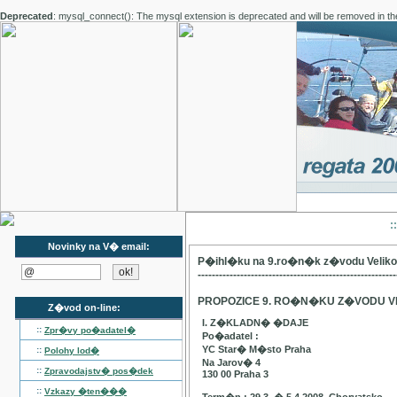
Deprecated
: mysql_connect(): The mysql extension is deprecated and will be removed in th
:
Novinky na V� email:
P�ihl�ku na 9.ro�n�k z�vodu Velik
--------------------------------------------------------
PROPOZICE 9. RO�N�KU Z�VODU V
Z�vod on-line:
I. Z�KLADN� �DAJE
::
Zpr�vy po�adatel�
Po�adatel :
YC Star� M�sto Praha
::
Polohy lod�
Na Jarov� 4
::
Zpravodajstv� pos�dek
130 00 Praha 3
::
Vzkazy �ten���