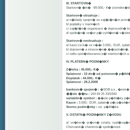
III. STARTOVN�
Startovn� �in� : 89.000,- K� (osmdes�t
Startovn� obsahuje :
a/ n�klady spojen� se zaji�t�n�m pron
b/ poplatky v marin�ch
c/ zaji�t�n� organizace � doprovodn� lo�
d/ spole�n� ve�er p�i vyhl�en� v�sle
Startovn� neobsahuje :
a/ kauci za lo� ve v��i 3.000,- EUR, spl
b/ dopravn� a stravov�n� ��astn�k�, pa
c/ naftu spot�ebovanou p�i startovn�ch
IV. PLATEBN� PODM�NKY
Z�loha : 45.000,- K�
Splatnost : 10 dn� od potvrzen� p�ihl
Doplatek : 44.000,- K�
Splatnost : 28.2.2008
bankovn� spojen� :
�SOB a.s., �esk� 
��slo ��tu :
164 69 25 33/0300
variabiln� symbol :
��slo p�ihl�ky p�id
Kauce :
3.000,- EUR, splatn� p�i p�ed�n�
Storno podm�nky :
viz. p�ihl�ka
V. OSTATN� PODM�NKY Z�VODU
a/ ve�ker� pr�vn� vztahy vypl�vaj�
Chorvatsk� charterov� spole�nosti