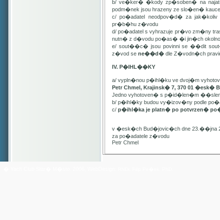
b/ ve�ker� �kody zp�soben� na najat
podm�nek jsou hrazeny ze slo�en� kauc
c/ po�adatel neodpov�d� za jak�kol
pr�b�hu z�vodu
d/ po�adatel s vyhrazuje pr�vo zm�ny t
nutn� z d�vodu po�as� �i jin�ch oko
e/ sout��c� jsou povinni se ��dit sou
z�vod se
ne��d�
dle Z�vodn�ch pravide
IV. P�IHL��KY
a/ vypln�nou p�ihl�ku ve dvoj�m vyhot
Petr Chmel, Krajinsk� 7, 370 01 �esk� 
Jedno vyhotoven� s p�id�len�m ��slem
b/ p�ihl�ky budou vy�izov�ny podle p
c/
p�ihl�ka je platn� po potvrzen� po
v �esk�ch Bud�jovic�ch dne 23.��jna 
za po�adatele z�vodu
Petr Chmel
� Yach Club Star� M�sto. 2006, WebDesign:
RNDr. Filip Pe�ek, PhD.