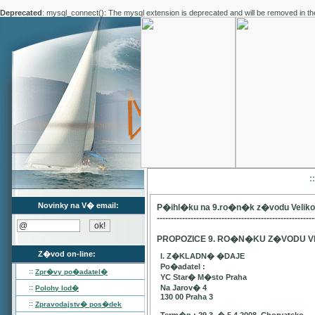
Deprecated
: mysql_connect(): The mysql extension is deprecated and will be removed in th
:
Novinky na V� email:
P�ihl�ku na 9.ro�n�k z�vodu Velik
--------------------------------------------------------
PROPOZICE 9. RO�N�KU Z�VODU V
Z�vod on-line:
I. Z�KLADN� �DAJE
Po�adatel :
::
Zpr�vy po�adatel�
YC Star� M�sto Praha
::
Na Jarov� 4
Polohy lod�
130 00 Praha 3
::
Zpravodajstv� pos�dek