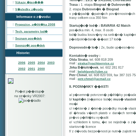
Term�n : 29.3. � 5.4.2008, Chorvatsko
::
Vzkazy �ten���
Trasa :
1. etapa
Biograd � Dubrovn�k
::
2. etapa
Dubrovn�k � Biograd
V�sledky z�vodu
v p��pad� �patn�ch pov�trnostn�ch p
Informace o z�vodu:
trasy celkem cca 350 Nm
::
Propozice, p�ihl�ka
2008
Startuj�c� lod� : BAVARIA 42 Match
pos�dka min. 4, max. 8 osob
::
Tech. parametry lod�
lod� budou losov�ny na setk�n� kapit�
::
Seznam pos�dek
p�edpokl�dan� ��ast 17 lod�
::
Sponzo�i pos�dek
Doprovodn� lo� :
2x, bude up�esn�no
Historie:
Kontaktn� osoby :
Olda Straka
, tel. 608 818 209
2006
2005
2004
2003
mail :
straka@yachtservice.cz
Jirka B�lohl�vek
, tel. 602 281 817
2002
2001
2000
mail :
belohlavek@zbm.cz
Petr Chmel
, tel. 608 820 559, fax 387 315 7
mail :
petr.chmel@acmail.cz
II. PODM�NKY ��ASTI
Po�et p��stup�
a/ p�semn� potvrzen� p�ihl�ky po�ada
na str�nky VR2007:
b/
kapit�n
(n�jemce lod�)
mus� vlastn
mo�i
c/ n�kter� z �len� pos�dky mus� vla
d/ �hrada v�ech plateb v dan�ch term
pr�vo p�ihl�ku vy�adit
e/ vzhledem k tomu, �e se nejedn� o 
startovn� licence
f/ z d�vodu bezpe�nosti je nutn� zajistit