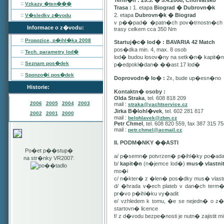
Term�n : 29.3. � 5.4.2008, Chorvatsko
::
Vzkazy �ten���
Trasa :
1. etapa
Biograd � Dubrovn�k
::
2. etapa
Dubrovn�k � Biograd
V�sledky z�vodu
v p��pad� �patn�ch pov�trnostn�ch p
Informace o z�vodu:
trasy celkem cca 350 Nm
::
Propozice, p�ihl�ka
2008
Startuj�c� lod� : BAVARIA 42 Match
pos�dka min. 4, max. 8 osob
::
Tech. parametry lod�
lod� budou losov�ny na setk�n� kapit�
::
Seznam pos�dek
p�edpokl�dan� ��ast 17 lod�
::
Sponzo�i pos�dek
Doprovodn� lo� :
2x, bude up�esn�no
Historie:
Kontaktn� osoby :
Olda Straka
, tel. 608 818 209
2006
2005
2004
2003
mail :
straka@yachtservice.cz
Jirka B�lohl�vek
, tel. 602 281 817
2002
2001
2000
mail :
belohlavek@zbm.cz
Petr Chmel
, tel. 608 820 559, fax 387 315 7
mail :
petr.chmel@acmail.cz
II. PODM�NKY ��ASTI
Po�et p��stup�
a/ p�semn� potvrzen� p�ihl�ky po�ada
na str�nky VR2007:
b/
kapit�n
(n�jemce lod�)
mus� vlastn
mo�i
c/ n�kter� z �len� pos�dky mus� vla
d/ �hrada v�ech plateb v dan�ch term
pr�vo p�ihl�ku vy�adit
e/ vzhledem k tomu, �e se nejedn� o 
startovn� licence
f/ z d�vodu bezpe�nosti je nutn� zajistit