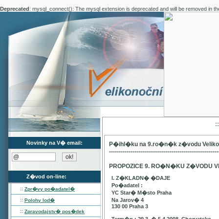
Deprecated
: mysql_connect(): The mysql extension is deprecated and will be removed in th
:
Novinky na V� email:
P�ihl�ku na 9.ro�n�k z�vodu Velik
--------------------------------------------------------
PROPOZICE 9. RO�N�KU Z�VODU V
Z�vod on-line:
I. Z�KLADN� �DAJE
Po�adatel :
::
Zpr�vy po�adatel�
YC Star� M�sto Praha
::
Na Jarov� 4
Polohy lod�
130 00 Praha 3
::
Zpravodajstv� pos�dek