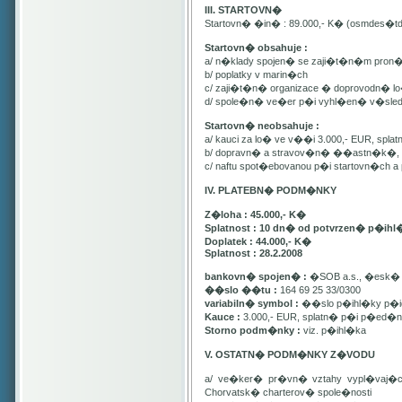
III. STARTOVN�
Startovn� �in� : 89.000,- K� (osmdes�t
Startovn� obsahuje :
a/ n�klady spojen� se zaji�t�n�m pron
b/ poplatky v marin�ch
c/ zaji�t�n� organizace � doprovodn� lo�
d/ spole�n� ve�er p�i vyhl�en� v�sle
Startovn� neobsahuje :
a/ kauci za lo� ve v��i 3.000,- EUR, spl
b/ dopravn� a stravov�n� ��astn�k�, pa
c/ naftu spot�ebovanou p�i startovn�ch
IV. PLATEBN� PODM�NKY
Z�loha : 45.000,- K�
Splatnost : 10 dn� od potvrzen� p�ihl
Doplatek : 44.000,- K�
Splatnost : 28.2.2008
bankovn� spojen� :
�SOB a.s., �esk� 
��slo ��tu :
164 69 25 33/0300
variabiln� symbol :
��slo p�ihl�ky p�id
Kauce :
3.000,- EUR, splatn� p�i p�ed�n�
Storno podm�nky :
viz. p�ihl�ka
V. OSTATN� PODM�NKY Z�VODU
a/ ve�ker� pr�vn� vztahy vypl�vaj�
Chorvatsk� charterov� spole�nosti