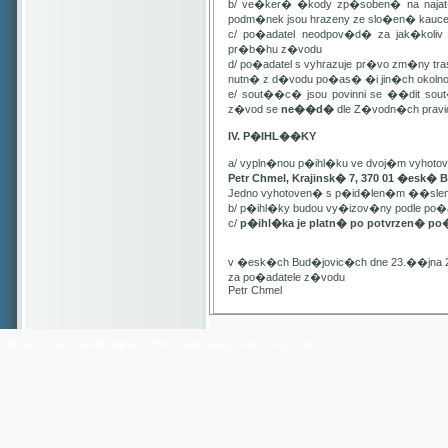
b/ ve�ker� �kody zp�soben� na najat
podm�nek jsou hrazeny ze slo�en� kauc
c/ po�adatel neodpov�d� za jak�kol
pr�b�hu z�vodu
d/ po�adatel s vyhrazuje pr�vo zm�ny t
nutn� z d�vodu po�as� �i jin�ch oko
e/ sout��c� jsou povinni se ��dit sou
z�vod se
ne��d�
dle Z�vodn�ch pravide
IV. P�IHL��KY
a/ vypln�nou p�ihl�ku ve dvoj�m vyhot
Petr Chmel, Krajinsk� 7, 370 01 �esk� 
Jedno vyhotoven� s p�id�len�m ��slem
b/ p�ihl�ky budou vy�izov�ny podle p
c/
p�ihl�ka je platn� po potvrzen� po
v �esk�ch Bud�jovic�ch dne 23.��jna 
za po�adatele z�vodu
Petr Chmel
� Yach Club Star� M�sto. 2006, WebDesign:
RNDr. Filip Pe�ek, PhD.