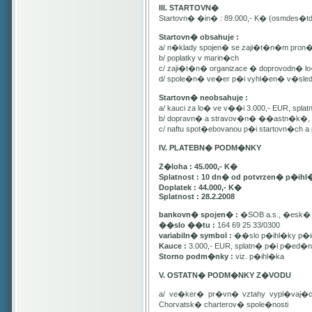
III. STARTOVN�
Startovn� �in� : 89.000,- K� (osmdes�t
Startovn� obsahuje :
a/ n�klady spojen� se zaji�t�n�m pron
b/ poplatky v marin�ch
c/ zaji�t�n� organizace � doprovodn� lo�
d/ spole�n� ve�er p�i vyhl�en� v�sle
Startovn� neobsahuje :
a/ kauci za lo� ve v��i 3.000,- EUR, spl
b/ dopravn� a stravov�n� ��astn�k�, pa
c/ naftu spot�ebovanou p�i startovn�ch
IV. PLATEBN� PODM�NKY
Z�loha : 45.000,- K�
Splatnost : 10 dn� od potvrzen� p�ihl
Doplatek : 44.000,- K�
Splatnost : 28.2.2008
bankovn� spojen� :
�SOB a.s., �esk� 
��slo ��tu :
164 69 25 33/0300
variabiln� symbol :
��slo p�ihl�ky p�id
Kauce :
3.000,- EUR, splatn� p�i p�ed�n�
Storno podm�nky :
viz. p�ihl�ka
V. OSTATN� PODM�NKY Z�VODU
a/ ve�ker� pr�vn� vztahy vypl�vaj�
Chorvatsk� charterov� spole�nosti