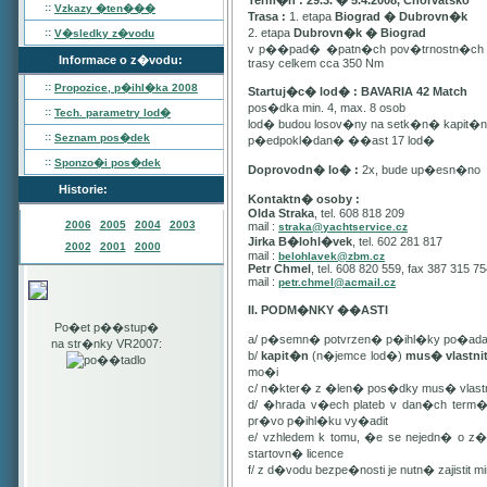
Term�n : 29.3. � 5.4.2008, Chorvatsko
::
Vzkazy �ten���
Trasa :
1. etapa
Biograd � Dubrovn�k
::
2. etapa
Dubrovn�k � Biograd
V�sledky z�vodu
v p��pad� �patn�ch pov�trnostn�ch p
Informace o z�vodu:
trasy celkem cca 350 Nm
::
Propozice, p�ihl�ka
2008
Startuj�c� lod� : BAVARIA 42 Match
pos�dka min. 4, max. 8 osob
::
Tech. parametry lod�
lod� budou losov�ny na setk�n� kapit�
::
Seznam pos�dek
p�edpokl�dan� ��ast 17 lod�
::
Sponzo�i pos�dek
Doprovodn� lo� :
2x, bude up�esn�no
Historie:
Kontaktn� osoby :
Olda Straka
, tel. 608 818 209
2006
2005
2004
2003
mail :
straka@yachtservice.cz
Jirka B�lohl�vek
, tel. 602 281 817
2002
2001
2000
mail :
belohlavek@zbm.cz
Petr Chmel
, tel. 608 820 559, fax 387 315 7
mail :
petr.chmel@acmail.cz
II. PODM�NKY ��ASTI
Po�et p��stup�
a/ p�semn� potvrzen� p�ihl�ky po�ada
na str�nky VR2007:
b/
kapit�n
(n�jemce lod�)
mus� vlastn
mo�i
c/ n�kter� z �len� pos�dky mus� vla
d/ �hrada v�ech plateb v dan�ch term
pr�vo p�ihl�ku vy�adit
e/ vzhledem k tomu, �e se nejedn� o 
startovn� licence
f/ z d�vodu bezpe�nosti je nutn� zajistit