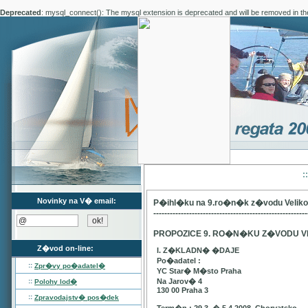
Deprecated
: mysql_connect(): The mysql extension is deprecated and will be removed in th
:
Novinky na V� email:
P�ihl�ku na 9.ro�n�k z�vodu Velik
--------------------------------------------------------
PROPOZICE 9. RO�N�KU Z�VODU V
Z�vod on-line:
I. Z�KLADN� �DAJE
Po�adatel :
::
Zpr�vy po�adatel�
YC Star� M�sto Praha
::
Na Jarov� 4
Polohy lod�
130 00 Praha 3
::
Zpravodajstv� pos�dek