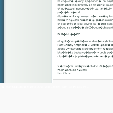
b/ ve�ker� �kody zp�soben� na najat
podm�nek jsou hrazeny ze slo�en� kauc
c/ po�adatel neodpov�d� za jak�kol
pr�b�hu z�vodu
d/ po�adatel s vyhrazuje pr�vo zm�ny t
nutn� z d�vodu po�as� �i jin�ch oko
e/ sout��c� jsou povinni se ��dit sou
z�vod se
ne��d�
dle Z�vodn�ch pravide
IV. P�IHL��KY
a/ vypln�nou p�ihl�ku ve dvoj�m vyhot
Petr Chmel, Krajinsk� 7, 370 01 �esk� 
Jedno vyhotoven� s p�id�len�m ��slem
b/ p�ihl�ky budou vy�izov�ny podle p
c/
p�ihl�ka je platn� po potvrzen� po
v �esk�ch Bud�jovic�ch dne 23.��jna 
za po�adatele z�vodu
Petr Chmel
� Yach Club Star� M�sto. 2006, WebDesign:
RNDr. Filip Pe�ek, PhD.