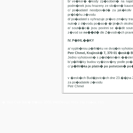
b/ ve�ker� �kody zp�soben� na najat
podm�nek jsou hrazeny ze slo�en� kauc
c/ po�adatel neodpov�d� za jak�kol
pr�b�hu z�vodu
d/ po�adatel s vyhrazuje pr�vo zm�ny t
nutn� z d�vodu po�as� �i jin�ch oko
e/ sout��c� jsou povinni se ��dit sou
z�vod se
ne��d�
dle Z�vodn�ch pravide
IV. P�IHL��KY
a/ vypln�nou p�ihl�ku ve dvoj�m vyhot
Petr Chmel, Krajinsk� 7, 370 01 �esk� 
Jedno vyhotoven� s p�id�len�m ��slem
b/ p�ihl�ky budou vy�izov�ny podle p
c/
p�ihl�ka je platn� po potvrzen� po
v �esk�ch Bud�jovic�ch dne 23.��jna 
za po�adatele z�vodu
Petr Chmel
� Yach Club Star� M�sto. 2006, WebDesign:
RNDr. Filip Pe�ek, PhD.