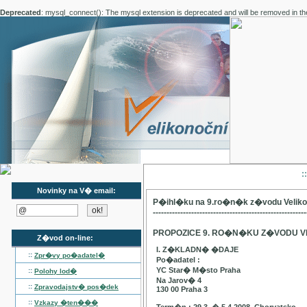
Deprecated
: mysql_connect(): The mysql extension is deprecated and will be removed in th
:
Novinky na V� email:
P�ihl�ku na 9.ro�n�k z�vodu Velik
--------------------------------------------------------
PROPOZICE 9. RO�N�KU Z�VODU V
Z�vod on-line:
I. Z�KLADN� �DAJE
::
Zpr�vy po�adatel�
Po�adatel :
YC Star� M�sto Praha
::
Polohy lod�
Na Jarov� 4
::
Zpravodajstv� pos�dek
130 00 Praha 3
::
Vzkazy �ten���