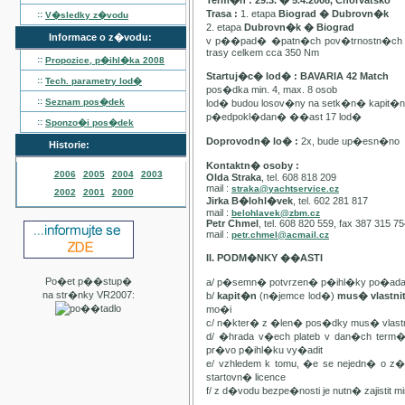
Term�n : 29.3. � 5.4.2008, Chorvatsko
Trasa :
1. etapa
Biograd � Dubrovn�k
::
V�sledky z�vodu
2. etapa
Dubrovn�k � Biograd
Informace o z�vodu:
v p��pad� �patn�ch pov�trnostn�ch p
trasy celkem cca 350 Nm
::
Propozice, p�ihl�ka
2008
Startuj�c� lod� : BAVARIA 42 Match
::
Tech. parametry lod�
pos�dka min. 4, max. 8 osob
::
Seznam pos�dek
lod� budou losov�ny na setk�n� kapit�
p�edpokl�dan� ��ast 17 lod�
::
Sponzo�i pos�dek
Doprovodn� lo� :
2x, bude up�esn�no
Historie:
Kontaktn� osoby :
2006
2005
2004
2003
Olda Straka
, tel. 608 818 209
mail :
straka@yachtservice.cz
2002
2001
2000
Jirka B�lohl�vek
, tel. 602 281 817
mail :
belohlavek@zbm.cz
Petr Chmel
, tel. 608 820 559, fax 387 315 7
mail :
petr.chmel@acmail.cz
II. PODM�NKY ��ASTI
Po�et p��stup�
a/ p�semn� potvrzen� p�ihl�ky po�ada
na str�nky VR2007:
b/
kapit�n
(n�jemce lod�)
mus� vlastn
mo�i
c/ n�kter� z �len� pos�dky mus� vla
d/ �hrada v�ech plateb v dan�ch term
pr�vo p�ihl�ku vy�adit
e/ vzhledem k tomu, �e se nejedn� o 
startovn� licence
f/ z d�vodu bezpe�nosti je nutn� zajistit