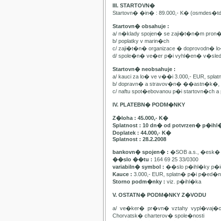
III. STARTOVN�
Startovn� �in� : 89.000,- K� (osmdes�t
Startovn� obsahuje :
a/ n�klady spojen� se zaji�t�n�m pron
b/ poplatky v marin�ch
c/ zaji�t�n� organizace � doprovodn� lo�
d/ spole�n� ve�er p�i vyhl�en� v�sle
Startovn� neobsahuje :
a/ kauci za lo� ve v��i 3.000,- EUR, spl
b/ dopravn� a stravov�n� ��astn�k�, pa
c/ naftu spot�ebovanou p�i startovn�ch
IV. PLATEBN� PODM�NKY
Z�loha : 45.000,- K�
Splatnost : 10 dn� od potvrzen� p�ihl
Doplatek : 44.000,- K�
Splatnost : 28.2.2008
bankovn� spojen� :
�SOB a.s., �esk� 
��slo ��tu :
164 69 25 33/0300
variabiln� symbol :
��slo p�ihl�ky p�id
Kauce :
3.000,- EUR, splatn� p�i p�ed�n�
Storno podm�nky :
viz. p�ihl�ka
V. OSTATN� PODM�NKY Z�VODU
a/ ve�ker� pr�vn� vztahy vypl�vaj�
Chorvatsk� charterov� spole�nosti