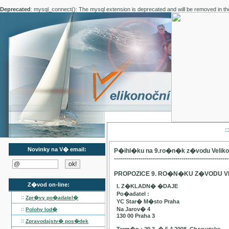
Deprecated
: mysql_connect(): The mysql extension is deprecated and will be removed in th
:
Novinky na V� email:
P�ihl�ku na 9.ro�n�k z�vodu Velik
--------------------------------------------------------
PROPOZICE 9. RO�N�KU Z�VODU V
Z�vod on-line:
I. Z�KLADN� �DAJE
Po�adatel :
::
Zpr�vy po�adatel�
YC Star� M�sto Praha
::
Na Jarov� 4
Polohy lod�
130 00 Praha 3
::
Zpravodajstv� pos�dek