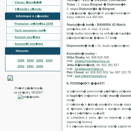
Term�n : 29.3. � 5.4.2008, Chorvatsko
::
Vzkazy �ten���
Trasa :
1. etapa
Biograd � Dubrovn�k
::
2. etapa
Dubrovn�k � Biograd
V�sledky z�vodu
v p��pad� �patn�ch pov�trnostn�ch p
Informace o z�vodu:
trasy celkem cca 350 Nm
::
Propozice, p�ihl�ka
2008
Startuj�c� lod� : BAVARIA 42 Match
pos�dka min. 4, max. 8 osob
::
Tech. parametry lod�
lod� budou losov�ny na setk�n� kapit�
::
Seznam pos�dek
p�edpokl�dan� ��ast 17 lod�
::
Sponzo�i pos�dek
Doprovodn� lo� :
2x, bude up�esn�no
Historie:
Kontaktn� osoby :
Olda Straka
, tel. 608 818 209
2006
2005
2004
2003
mail :
straka@yachtservice.cz
Jirka B�lohl�vek
, tel. 602 281 817
2002
2001
2000
mail :
belohlavek@zbm.cz
Petr Chmel
, tel. 608 820 559, fax 387 315 7
mail :
petr.chmel@acmail.cz
II. PODM�NKY ��ASTI
Po�et p��stup�
a/ p�semn� potvrzen� p�ihl�ky po�ada
na str�nky VR2007:
b/
kapit�n
(n�jemce lod�)
mus� vlastn
mo�i
c/ n�kter� z �len� pos�dky mus� vla
d/ �hrada v�ech plateb v dan�ch term
pr�vo p�ihl�ku vy�adit
e/ vzhledem k tomu, �e se nejedn� o 
startovn� licence
f/ z d�vodu bezpe�nosti je nutn� zajistit