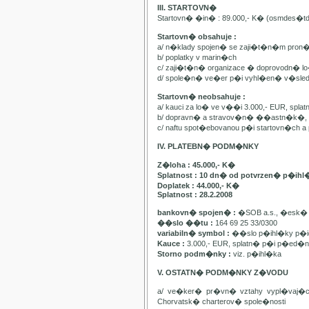
III. STARTOVN�
Startovn� �in� : 89.000,- K� (osmdes�t
Startovn� obsahuje :
a/ n�klady spojen� se zaji�t�n�m pron
b/ poplatky v marin�ch
c/ zaji�t�n� organizace � doprovodn� lo�
d/ spole�n� ve�er p�i vyhl�en� v�sle
Startovn� neobsahuje :
a/ kauci za lo� ve v��i 3.000,- EUR, spl
b/ dopravn� a stravov�n� ��astn�k�, pa
c/ naftu spot�ebovanou p�i startovn�ch
IV. PLATEBN� PODM�NKY
Z�loha : 45.000,- K�
Splatnost : 10 dn� od potvrzen� p�ihl
Doplatek : 44.000,- K�
Splatnost : 28.2.2008
bankovn� spojen� :
�SOB a.s., �esk� 
��slo ��tu :
164 69 25 33/0300
variabiln� symbol :
��slo p�ihl�ky p�id
Kauce :
3.000,- EUR, splatn� p�i p�ed�n�
Storno podm�nky :
viz. p�ihl�ka
V. OSTATN� PODM�NKY Z�VODU
a/ ve�ker� pr�vn� vztahy vypl�vaj�
Chorvatsk� charterov� spole�nosti