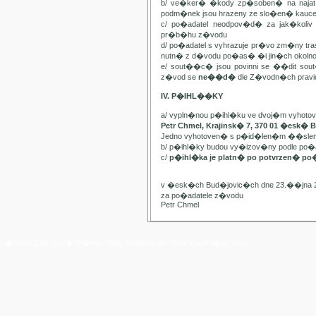
b/ ve�ker� �kody zp�soben� na najat
podm�nek jsou hrazeny ze slo�en� kauc
c/ po�adatel neodpov�d� za jak�kol
pr�b�hu z�vodu
d/ po�adatel s vyhrazuje pr�vo zm�ny t
nutn� z d�vodu po�as� �i jin�ch oko
e/ sout��c� jsou povinni se ��dit sou
z�vod se
ne��d�
dle Z�vodn�ch pravide
IV. P�IHL��KY
a/ vypln�nou p�ihl�ku ve dvoj�m vyhot
Petr Chmel, Krajinsk� 7, 370 01 �esk� 
Jedno vyhotoven� s p�id�len�m ��slem
b/ p�ihl�ky budou vy�izov�ny podle p
c/
p�ihl�ka je platn� po potvrzen� po
v �esk�ch Bud�jovic�ch dne 23.��jna 
za po�adatele z�vodu
Petr Chmel
� Yach Club Star� M�sto. 2006, WebDesign:
RNDr. Filip Pe�ek, PhD.