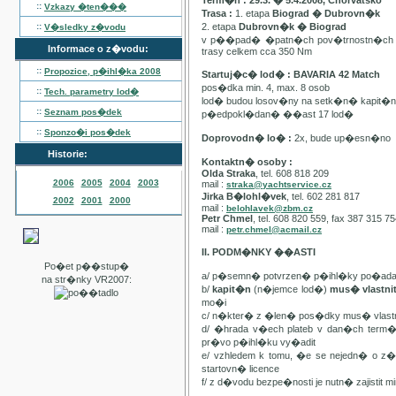
Term�n : 29.3. � 5.4.2008, Chorvatsko
::
Vzkazy �ten���
Trasa :
1. etapa
Biograd � Dubrovn�k
::
2. etapa
Dubrovn�k � Biograd
V�sledky z�vodu
v p��pad� �patn�ch pov�trnostn�ch p
Informace o z�vodu:
trasy celkem cca 350 Nm
::
Propozice, p�ihl�ka
2008
Startuj�c� lod� : BAVARIA 42 Match
pos�dka min. 4, max. 8 osob
::
Tech. parametry lod�
lod� budou losov�ny na setk�n� kapit�
::
Seznam pos�dek
p�edpokl�dan� ��ast 17 lod�
::
Sponzo�i pos�dek
Doprovodn� lo� :
2x, bude up�esn�no
Historie:
Kontaktn� osoby :
Olda Straka
, tel. 608 818 209
2006
2005
2004
2003
mail :
straka@yachtservice.cz
Jirka B�lohl�vek
, tel. 602 281 817
2002
2001
2000
mail :
belohlavek@zbm.cz
Petr Chmel
, tel. 608 820 559, fax 387 315 7
mail :
petr.chmel@acmail.cz
II. PODM�NKY ��ASTI
Po�et p��stup�
a/ p�semn� potvrzen� p�ihl�ky po�ada
na str�nky VR2007:
b/
kapit�n
(n�jemce lod�)
mus� vlastn
mo�i
c/ n�kter� z �len� pos�dky mus� vla
d/ �hrada v�ech plateb v dan�ch term
pr�vo p�ihl�ku vy�adit
e/ vzhledem k tomu, �e se nejedn� o 
startovn� licence
f/ z d�vodu bezpe�nosti je nutn� zajistit