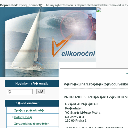
Deprecated
: mysql_connect(): The mysql extension is deprecated and will be removed in th
:
Novinky na V� email:
P�ihl�ku na 9.ro�n�k z�vodu Velik
--------------------------------------------------------
PROPOZICE 9. RO�N�KU Z�VODU V
Z�vod on-line:
I. Z�KLADN� �DAJE
Po�adatel :
::
Zpr�vy po�adatel�
YC Star� M�sto Praha
::
Na Jarov� 4
Polohy lod�
130 00 Praha 3
::
Zpravodajstv� pos�dek