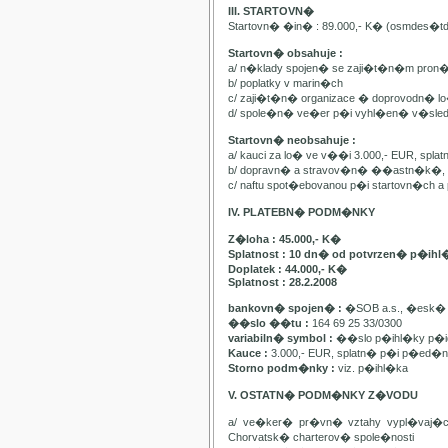
III. STARTOVN�
Startovn� �in� : 89.000,- K� (osmdes�t
Startovn� obsahuje :
a/ n�klady spojen� se zaji�t�n�m pron
b/ poplatky v marin�ch
c/ zaji�t�n� organizace � doprovodn� lo�
d/ spole�n� ve�er p�i vyhl�en� v�sle
Startovn� neobsahuje :
a/ kauci za lo� ve v��i 3.000,- EUR, spl
b/ dopravn� a stravov�n� ��astn�k�, pa
c/ naftu spot�ebovanou p�i startovn�ch
IV. PLATEBN� PODM�NKY
Z�loha : 45.000,- K�
Splatnost : 10 dn� od potvrzen� p�ihl
Doplatek : 44.000,- K�
Splatnost : 28.2.2008
bankovn� spojen� :
�SOB a.s., �esk� 
��slo ��tu :
164 69 25 33/0300
variabiln� symbol :
��slo p�ihl�ky p�id
Kauce :
3.000,- EUR, splatn� p�i p�ed�n�
Storno podm�nky :
viz. p�ihl�ka
V. OSTATN� PODM�NKY Z�VODU
a/ ve�ker� pr�vn� vztahy vypl�vaj�
Chorvatsk� charterov� spole�nosti