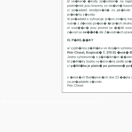
b/ ve�ker� �kody zp�soben� na najat
podm�nek jsou hrazeny ze slo�en� kauc
c/ po�adatel neodpov�d� za jak�kol
pr�b�hu z�vodu
d/ po�adatel s vyhrazuje pr�vo zm�ny t
nutn� z d�vodu po�as� �i jin�ch oko
e/ sout��c� jsou povinni se ��dit sou
z�vod se
ne��d�
dle Z�vodn�ch pravide
IV. P�IHL��KY
a/ vypln�nou p�ihl�ku ve dvoj�m vyhot
Petr Chmel, Krajinsk� 7, 370 01 �esk� 
Jedno vyhotoven� s p�id�len�m ��slem
b/ p�ihl�ky budou vy�izov�ny podle p
c/
p�ihl�ka je platn� po potvrzen� po
v �esk�ch Bud�jovic�ch dne 23.��jna 
za po�adatele z�vodu
Petr Chmel
� Yach Club Star� M�sto. 2006, WebDesign:
RNDr. Filip Pe�ek, PhD.