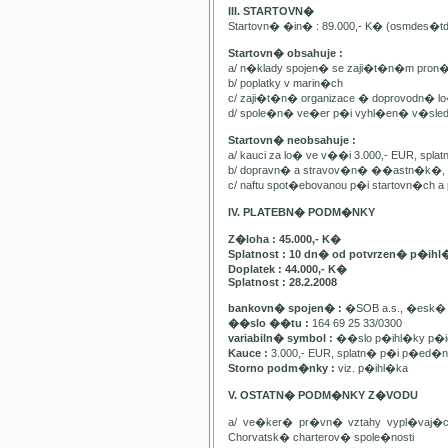
III. STARTOVN�
Startovn� �in� : 89.000,- K� (osmdes�t
Startovn� obsahuje :
a/ n�klady spojen� se zaji�t�n�m pron
b/ poplatky v marin�ch
c/ zaji�t�n� organizace � doprovodn� lo�
d/ spole�n� ve�er p�i vyhl�en� v�sle
Startovn� neobsahuje :
a/ kauci za lo� ve v��i 3.000,- EUR, spl
b/ dopravn� a stravov�n� ��astn�k�, pa
c/ naftu spot�ebovanou p�i startovn�ch
IV. PLATEBN� PODM�NKY
Z�loha : 45.000,- K�
Splatnost : 10 dn� od potvrzen� p�ihl
Doplatek : 44.000,- K�
Splatnost : 28.2.2008
bankovn� spojen� :
�SOB a.s., �esk� 
��slo ��tu :
164 69 25 33/0300
variabiln� symbol :
��slo p�ihl�ky p�id
Kauce :
3.000,- EUR, splatn� p�i p�ed�n�
Storno podm�nky :
viz. p�ihl�ka
V. OSTATN� PODM�NKY Z�VODU
a/ ve�ker� pr�vn� vztahy vypl�vaj�
Chorvatsk� charterov� spole�nosti