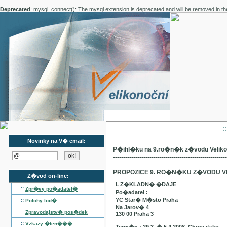
Deprecated
: mysql_connect(): The mysql extension is deprecated and will be removed in th
:
Novinky na V� email:
P�ihl�ku na 9.ro�n�k z�vodu Velik
--------------------------------------------------------
PROPOZICE 9. RO�N�KU Z�VODU V
Z�vod on-line:
I. Z�KLADN� �DAJE
::
Zpr�vy po�adatel�
Po�adatel :
YC Star� M�sto Praha
::
Polohy lod�
Na Jarov� 4
::
Zpravodajstv� pos�dek
130 00 Praha 3
::
Vzkazy �ten���