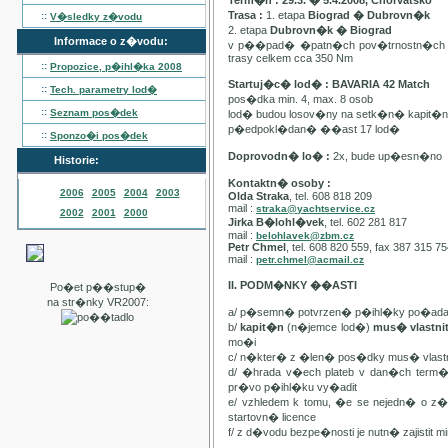
Term�n : 29.3. � 5.4.2008, Chorvatsko
Trasa :
1. etapa
Biograd � Dubrovn�k
::
V�sledky z�vodu
2. etapa
Dubrovn�k � Biograd
Informace o z�vodu:
v p��pad� �patn�ch pov�trnostn�ch p
trasy celkem cca 350 Nm
::
Propozice, p�ihl�ka
2008
Startuj�c� lod� : BAVARIA 42 Match
::
Tech. parametry lod�
pos�dka min. 4, max. 8 osob
::
Seznam pos�dek
lod� budou losov�ny na setk�n� kapit�
p�edpokl�dan� ��ast 17 lod�
::
Sponzo�i pos�dek
Doprovodn� lo� :
2x, bude up�esn�no
Historie:
Kontaktn� osoby :
2006
2005
2004
2003
Olda Straka
, tel. 608 818 209
mail :
straka@yachtservice.cz
2002
2001
2000
Jirka B�lohl�vek
, tel. 602 281 817
mail :
belohlavek@zbm.cz
Petr Chmel
, tel. 608 820 559, fax 387 315 7
mail :
petr.chmel@acmail.cz
II. PODM�NKY ��ASTI
Po�et p��stup�
na str�nky VR2007:
a/ p�semn� potvrzen� p�ihl�ky po�ada
b/
kapit�n
(n�jemce lod�)
mus� vlastn
mo�i
c/ n�kter� z �len� pos�dky mus� vla
d/ �hrada v�ech plateb v dan�ch term
pr�vo p�ihl�ku vy�adit
e/ vzhledem k tomu, �e se nejedn� o 
startovn� licence
f/ z d�vodu bezpe�nosti je nutn� zajistit