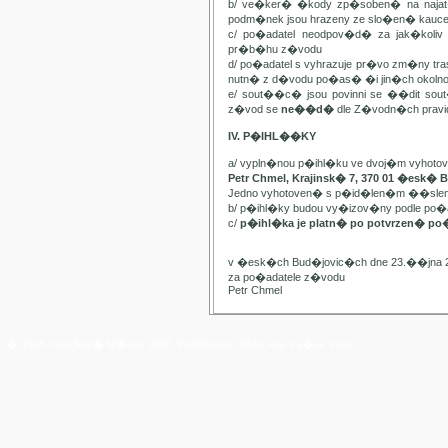
b/ ve�ker� �kody zp�soben� na najat
podm�nek jsou hrazeny ze slo�en� kauc
c/ po�adatel neodpov�d� za jak�kol
pr�b�hu z�vodu
d/ po�adatel s vyhrazuje pr�vo zm�ny t
nutn� z d�vodu po�as� �i jin�ch oko
e/ sout��c� jsou povinni se ��dit sou
z�vod se
ne��d�
dle Z�vodn�ch pravide
IV. P�IHL��KY
a/ vypln�nou p�ihl�ku ve dvoj�m vyhot
Petr Chmel, Krajinsk� 7, 370 01 �esk� 
Jedno vyhotoven� s p�id�len�m ��slem
b/ p�ihl�ky budou vy�izov�ny podle p
c/
p�ihl�ka je platn� po potvrzen� po
v �esk�ch Bud�jovic�ch dne 23.��jna 
za po�adatele z�vodu
Petr Chmel
� Yach Club Star� M�sto. 2006, WebDesign:
RNDr. Filip Pe�ek, PhD.