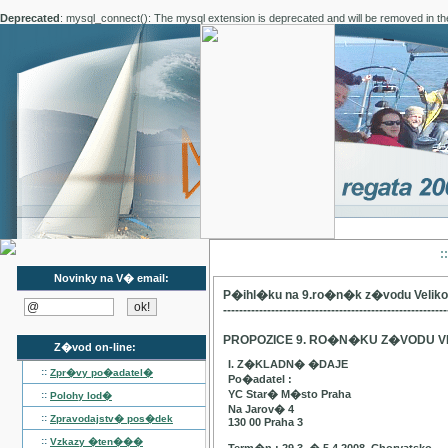
Deprecated
: mysql_connect(): The mysql extension is deprecated and will be removed in th
:
Novinky na V� email:
P�ihl�ku na 9.ro�n�k z�vodu Velik
--------------------------------------------------------
PROPOZICE 9. RO�N�KU Z�VODU V
Z�vod on-line:
I. Z�KLADN� �DAJE
::
Zpr�vy po�adatel�
Po�adatel :
YC Star� M�sto Praha
::
Polohy lod�
Na Jarov� 4
::
Zpravodajstv� pos�dek
130 00 Praha 3
::
Vzkazy �ten���