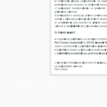
b/ ve�ker� �kody zp�soben� na najat
podm�nek jsou hrazeny ze slo�en� kauc
c/ po�adatel neodpov�d� za jak�kol
pr�b�hu z�vodu
d/ po�adatel s vyhrazuje pr�vo zm�ny t
nutn� z d�vodu po�as� �i jin�ch oko
e/ sout��c� jsou povinni se ��dit sou
z�vod se
ne��d�
dle Z�vodn�ch pravide
IV. P�IHL��KY
a/ vypln�nou p�ihl�ku ve dvoj�m vyhot
Petr Chmel, Krajinsk� 7, 370 01 �esk� 
Jedno vyhotoven� s p�id�len�m ��slem
b/ p�ihl�ky budou vy�izov�ny podle p
c/
p�ihl�ka je platn� po potvrzen� po
v �esk�ch Bud�jovic�ch dne 23.��jna 
za po�adatele z�vodu
Petr Chmel
� Yach Club Star� M�sto. 2006, WebDesign:
RNDr. Filip Pe�ek, PhD.