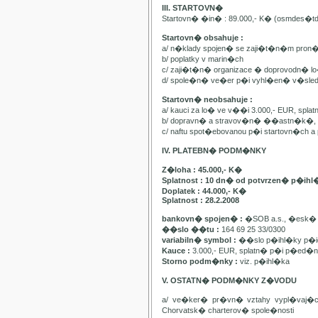
III. STARTOVN�
Startovn� �in� : 89.000,- K� (osmdes�t
Startovn� obsahuje :
a/ n�klady spojen� se zaji�t�n�m pron
b/ poplatky v marin�ch
c/ zaji�t�n� organizace � doprovodn� lo�
d/ spole�n� ve�er p�i vyhl�en� v�sle
Startovn� neobsahuje :
a/ kauci za lo� ve v��i 3.000,- EUR, spl
b/ dopravn� a stravov�n� ��astn�k�, pa
c/ naftu spot�ebovanou p�i startovn�ch
IV. PLATEBN� PODM�NKY
Z�loha : 45.000,- K�
Splatnost : 10 dn� od potvrzen� p�ihl
Doplatek : 44.000,- K�
Splatnost : 28.2.2008
bankovn� spojen� :
�SOB a.s., �esk� 
��slo ��tu :
164 69 25 33/0300
variabiln� symbol :
��slo p�ihl�ky p�id
Kauce :
3.000,- EUR, splatn� p�i p�ed�n�
Storno podm�nky :
viz. p�ihl�ka
V. OSTATN� PODM�NKY Z�VODU
a/ ve�ker� pr�vn� vztahy vypl�vaj�
Chorvatsk� charterov� spole�nosti