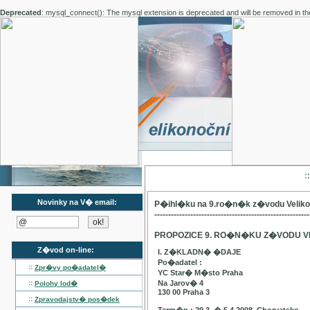
Deprecated
: mysql_connect(): The mysql extension is deprecated and will be removed in th
:
Novinky na V� email:
P�ihl�ku na 9.ro�n�k z�vodu Velik
--------------------------------------------------------
PROPOZICE 9. RO�N�KU Z�VODU V
Z�vod on-line:
I. Z�KLADN� �DAJE
Po�adatel :
::
Zpr�vy po�adatel�
YC Star� M�sto Praha
::
Na Jarov� 4
Polohy lod�
130 00 Praha 3
::
Zpravodajstv� pos�dek