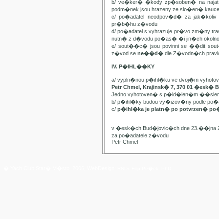
b/ ve�ker� �kody zp�soben� na najat
podm�nek jsou hrazeny ze slo�en� kauc
c/ po�adatel neodpov�d� za jak�kol
pr�b�hu z�vodu
d/ po�adatel s vyhrazuje pr�vo zm�ny t
nutn� z d�vodu po�as� �i jin�ch oko
e/ sout��c� jsou povinni se ��dit sou
z�vod se
ne��d�
dle Z�vodn�ch pravide
IV. P�IHL��KY
a/ vypln�nou p�ihl�ku ve dvoj�m vyhot
Petr Chmel, Krajinsk� 7, 370 01 �esk� 
Jedno vyhotoven� s p�id�len�m ��slem
b/ p�ihl�ky budou vy�izov�ny podle p
c/
p�ihl�ka je platn� po potvrzen� po
v �esk�ch Bud�jovic�ch dne 23.��jna 
za po�adatele z�vodu
Petr Chmel
� Yach Club Star� M�sto. 2006, WebDesign:
RNDr. Filip Pe�ek, PhD.