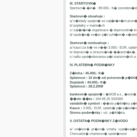
III. STARTOVN�
Startovn� �in� : 89.000,- K� (osmdes�t
Startovn� obsahuje :
a/ n�klady spojen� se zaji�t�n�m pron
b/ poplatky v marin�ch
c/ zaji�t�n� organizace � doprovodn� lo�
d/ spole�n� ve�er p�i vyhl�en� v�sle
Startovn� neobsahuje :
a/ kauci za lo� ve v��i 3.000,- EUR, spl
b/ dopravn� a stravov�n� ��astn�k�, pa
c/ naftu spot�ebovanou p�i startovn�ch
IV. PLATEBN� PODM�NKY
Z�loha : 45.000,- K�
Splatnost : 10 dn� od potvrzen� p�ihl
Doplatek : 44.000,- K�
Splatnost : 28.2.2008
bankovn� spojen� :
�SOB a.s., �esk� 
��slo ��tu :
164 69 25 33/0300
variabiln� symbol :
��slo p�ihl�ky p�id
Kauce :
3.000,- EUR, splatn� p�i p�ed�n�
Storno podm�nky :
viz. p�ihl�ka
V. OSTATN� PODM�NKY Z�VODU
a/ ve�ker� pr�vn� vztahy vypl�vaj�
Chorvatsk� charterov� spole�nosti