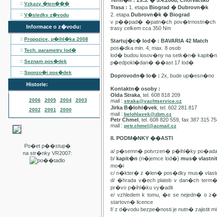
Term�n : 29.3. � 5.4.2008, Chorvatsko
::
Vzkazy �ten���
Trasa :
1. etapa
Biograd � Dubrovn�k
::
2. etapa
Dubrovn�k � Biograd
V�sledky z�vodu
v p��pad� �patn�ch pov�trnostn�ch p
Informace o z�vodu:
trasy celkem cca 350 Nm
::
Propozice, p�ihl�ka
2008
Startuj�c� lod� : BAVARIA 42 Match
pos�dka min. 4, max. 8 osob
::
Tech. parametry lod�
lod� budou losov�ny na setk�n� kapit�
::
Seznam pos�dek
p�edpokl�dan� ��ast 17 lod�
::
Sponzo�i pos�dek
Doprovodn� lo� :
2x, bude up�esn�no
Historie:
Kontaktn� osoby :
Olda Straka
, tel. 608 818 209
2006
2005
2004
2003
mail :
straka@yachtservice.cz
Jirka B�lohl�vek
, tel. 602 281 817
2002
2001
2000
mail :
belohlavek@zbm.cz
Petr Chmel
, tel. 608 820 559, fax 387 315 7
mail :
petr.chmel@acmail.cz
II. PODM�NKY ��ASTI
Po�et p��stup�
a/ p�semn� potvrzen� p�ihl�ky po�ada
na str�nky VR2007:
b/
kapit�n
(n�jemce lod�)
mus� vlastn
mo�i
c/ n�kter� z �len� pos�dky mus� vla
d/ �hrada v�ech plateb v dan�ch term
pr�vo p�ihl�ku vy�adit
e/ vzhledem k tomu, �e se nejedn� o 
startovn� licence
f/ z d�vodu bezpe�nosti je nutn� zajistit