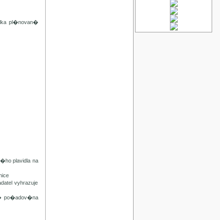
lka pl�novan�
ho plavidla na
ice
tel vyhrazuje
n� po�adov�na