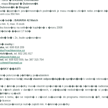
 29.3. � 5.4.2008, Chorvatsko
. etapa
Biograd � Dubrovn�k
Dubrovn�k � Biograd
d� �patn�ch pov�trnostn�ch podm�nek je trasu mo�no zkr�tit nebo zm�nit d�
lkem cca 350 Nm
�c� lod� : BAVARIA 42 Match
min. 4, max. 8 osob
dou losov�ny na setk�n� kapit�n� v �noru 2008
kl�dan� ��ast 17 lod�
odn� lo� :
2x, bude up�esn�no
n� osoby :
aka
, tel. 608 818 209
aka@yachtservice.cz
�lohl�vek
, tel. 602 281 817
lohlavek@zbm.cz
mel
, tel. 608 820 559, fax 387 315 754
r.chmel@acmail.cz
DM�NKY ��ASTI
mn� potvrzen� p�ihl�ky po�adatelem
t�n
(n�jemce lod�)
mus� vlastnit odpov�daj�c� opr�vn�n�
k veden� rekrea�n�
er� z �len� pos�dky mus� vlastnit opr�vn�n� k pou��v�n� n�mo�n� radiostan
da v�ech plateb v dan�ch term�nech, v p��pad� nedodr�en� term�n� si po�ada
�ihl�ku vy�adit
edem k tomu, �e se nejedn� o z�vod za�azen� do programu mistrovstv� �R, ne
� licence
odu bezpe�nosti je nutn� zajistit min. 4-�lenn� pos�dky