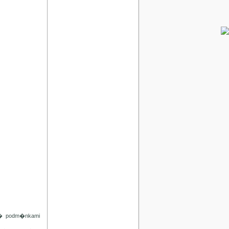
d� podm�nkami