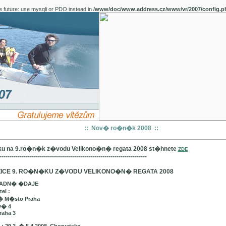
e future: use mysqli or PDO instead in
/www/doc/www.address.cz/www/vr/2007/config.p
:: Nov� ro�n�k 2008 ::
u na 9.ro�n�k z�vodu Velikono�n� regata 2008 st�hnete
ZDE
-------------------------------------------------------------------------
ICE 9. RO�N�KU Z�VODU VELIKONO�N� REGATA 2008
LADN� �DAJE
el :
� M�sto Praha
v� 4
raha 3