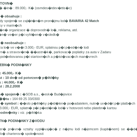
ARTOVN�
n� �in� : 89.000,- K� (osmdes�tdev�ttis�c)
n� obsahuje :
ady spojen� se zaji�t�n�m pron�jmu lod�
BAVARIA 42 Match
tky v marin�ch
t�n� organizace � doprovodn� lo�, reklama, atd.
e�n� ve�er p�i vyhl�en� v�sledk�
n� neobsahuje :
 za lo� ve v��i 3.000,- EUR, splatnou p�i p�ed�n� lodi
avn� a stravov�n� ��astn�k�, parkovac� poplatky za auta v Zadaru
u spot�ebovanou p�i startovn�ch a p�ist�vac�ch man�vrech
ATEBN� PODM�NKY
: 45.000,- K�
st : 10 dn� od potvrzen� p�ihl�ky
 : 44.000,- K�
t : 28.2.2008
� spojen� :
�SOB a.s., �esk� Bud�jovice
��tu :
164 69 25 33/0300
n� symbol :
��slo p�ihl�ky p�id�len� po�adatelem, nutn� uv�d�t p�i platb�ch
3.000,- EUR, splatn� p�i p�ed�n� lod� v hotovosti nebo platebn� kartou
podm�nky :
viz. p�ihl�ka
ATN� PODM�NKY Z�VODU
ker� pr�vn� vztahy vypl�vaj�c� z n�jmu lodi n�jemcem (kapit�nem) se ��
sk� charterov� spole�nosti