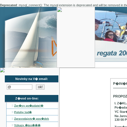
Deprecated
: mysql_connect(): The mysql extension is deprecated and will be removed in th
Novinky na V� email:
P�ihl�k
------------
PROPOZ
Z�vod on-line:
I. Z�K
::
Zpr�vy po�adatel�
Po�adat
YC Star
::
Polohy lod�
Na Jaro
::
Zpravodajstv� pos�dek
130 00 P
::
Vzkazy �ten���