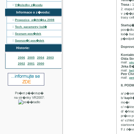
Term�n :
Trasa :
1
::
V�sledky z�vodu
2. etapa
Informace o z�vodu:
v p��pa
trasy ce
::
Propozice, p�ihl�ka
2008
Startuj
::
Tech. parametry lod�
pos�dka 
::
Seznam pos�dek
lod� bu
p�edpo
::
Sponzo�i pos�dek
Doprov
Historie:
Kontakt
2006
2005
2004
2003
Olda Str
mail :
str
2002
2001
2000
Jirka B
mail :
be
Petr Ch
mail :
pet
II. PO
Po�et p��stup�
a/ p�se
na str�nky VR2007:
b/
kapi
mo�i
c/ n�kt
d/ �hra
pr�vo p
e/ vzhl
startovn
f/ z d�v