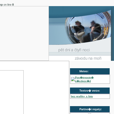
hp
on line
8
Meteo:
Pov�trnostn�
p�edpov�d
Textov� verze:
bez grafiky, s foto
Partne�i regaty: