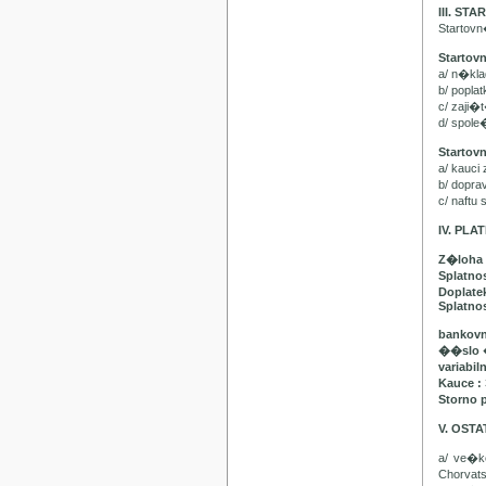
III. ST
Startov
Startov
a/ n�kl
b/ popla
c/ zaji�
d/ spol
Startov
a/ kauci
b/ dopr
c/ naft
IV. PL
Z�loha 
Splatno
Doplatek
Splatnos
bankovn
��slo 
variabil
Kauce :
Storno 
V. OST
a/ ve�
Chorvat