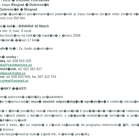
 29.3. � 5.4.2008, Chorvatsko
. etapa
Biograd � Dubrovn�k
Dubrovn�k � Biograd
d� �patn�ch pov�trnostn�ch podm�nek je trasu mo�no zkr�tit nebo zm�nit d�
lkem cca 350 Nm
�c� lod� : BAVARIA 42 Match
min. 4, max. 8 osob
dou losov�ny na setk�n� kapit�n� v �noru 2008
kl�dan� ��ast 17 lod�
odn� lo� :
2x, bude up�esn�no
n� osoby :
aka
, tel. 608 818 209
aka@yachtservice.cz
�lohl�vek
, tel. 602 281 817
lohlavek@zbm.cz
mel
, tel. 608 820 559, fax 387 315 754
r.chmel@acmail.cz
DM�NKY ��ASTI
mn� potvrzen� p�ihl�ky po�adatelem
t�n
(n�jemce lod�)
mus� vlastnit odpov�daj�c� opr�vn�n�
k veden� rekrea�n�
er� z �len� pos�dky mus� vlastnit opr�vn�n� k pou��v�n� n�mo�n� radiostan
da v�ech plateb v dan�ch term�nech, v p��pad� nedodr�en� term�n� si po�ada
�ihl�ku vy�adit
edem k tomu, �e se nejedn� o z�vod za�azen� do programu mistrovstv� �R, ne
� licence
odu bezpe�nosti je nutn� zajistit min. 4-�lenn� pos�dky