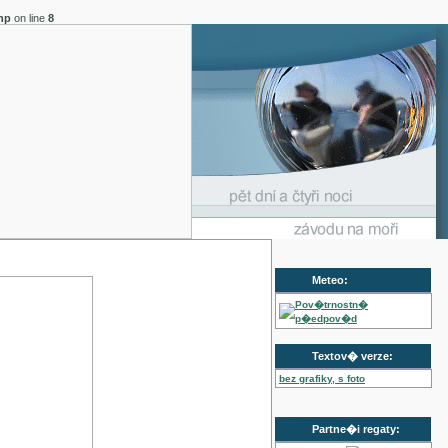
hp
on line
8
Meteo:
Pov�trnostn�
p�edpov�d
Textov� verze:
bez grafiky, s foto
Partne�i regaty: