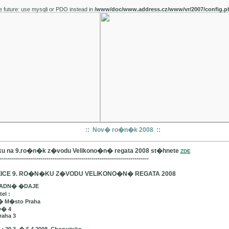
e future: use mysqli or PDO instead in
/www/doc/www.address.cz/www/vr/2007/config.p
:: Nov� ro�n�k 2008 ::
u na 9.ro�n�k z�vodu Velikono�n� regata 2008 st�hnete
ZDE
-------------------------------------------------------------------------
ICE 9. RO�N�KU Z�VODU VELIKONO�N� REGATA 2008
LADN� �DAJE
el :
� M�sto Praha
v� 4
raha 3