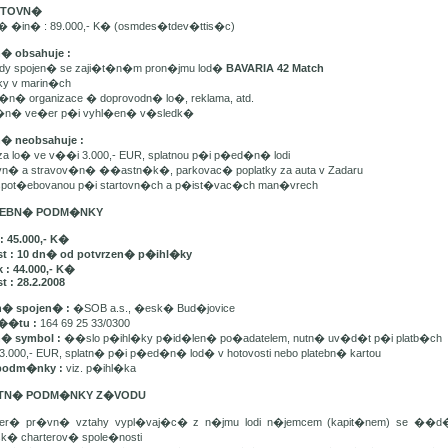
ARTOVN�
n� �in� : 89.000,- K� (osmdes�tdev�ttis�c)
n� obsahuje :
ady spojen� se zaji�t�n�m pron�jmu lod�
BAVARIA 42 Match
tky v marin�ch
t�n� organizace � doprovodn� lo�, reklama, atd.
e�n� ve�er p�i vyhl�en� v�sledk�
n� neobsahuje :
 za lo� ve v��i 3.000,- EUR, splatnou p�i p�ed�n� lodi
avn� a stravov�n� ��astn�k�, parkovac� poplatky za auta v Zadaru
u spot�ebovanou p�i startovn�ch a p�ist�vac�ch man�vrech
ATEBN� PODM�NKY
: 45.000,- K�
st : 10 dn� od potvrzen� p�ihl�ky
 : 44.000,- K�
t : 28.2.2008
� spojen� :
�SOB a.s., �esk� Bud�jovice
��tu :
164 69 25 33/0300
n� symbol :
��slo p�ihl�ky p�id�len� po�adatelem, nutn� uv�d�t p�i platb�ch
3.000,- EUR, splatn� p�i p�ed�n� lod� v hotovosti nebo platebn� kartou
podm�nky :
viz. p�ihl�ka
ATN� PODM�NKY Z�VODU
ker� pr�vn� vztahy vypl�vaj�c� z n�jmu lodi n�jemcem (kapit�nem) se ��
sk� charterov� spole�nosti