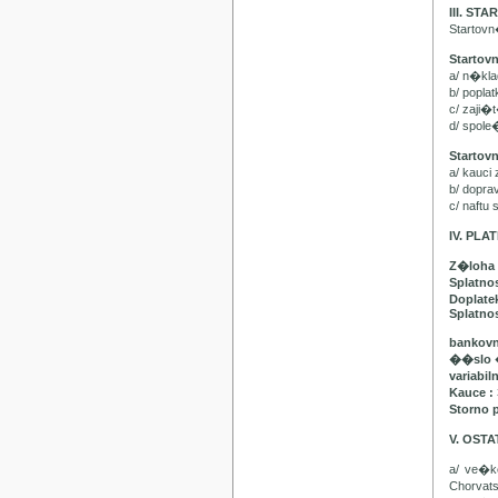
III. ST
Startov
Startov
a/ n�kl
b/ popla
c/ zaji�
d/ spol
Startov
a/ kauci
b/ dopr
c/ naft
IV. PL
Z�loha 
Splatno
Doplatek
Splatnos
bankovn
��slo 
variabil
Kauce :
Storno 
V. OST
a/ ve�
Chorvat