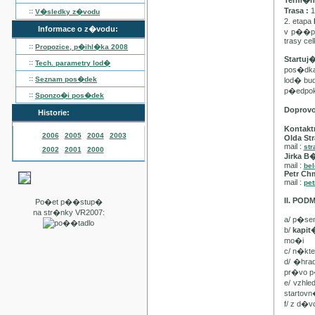
Term�n :
Trasa :
1
::
V�sledky z�vodu
2. etapa
Informace o z�vodu:
v p��pa
trasy ce
::
Propozice, p�ihl�ka
2008
Startuj
::
Tech. parametry lod�
pos�dka 
::
Seznam pos�dek
lod� bu
p�edpo
::
Sponzo�i pos�dek
Doprov
Historie:
Kontakt
2006
2005
2004
2003
Olda Str
mail :
str
2002
2001
2000
Jirka B
mail :
be
Petr Ch
mail :
pet
II. PO
Po�et p��stup�
na str�nky VR2007:
a/ p�se
b/
kapi
mo�i
c/ n�kt
d/ �hra
pr�vo p
e/ vzhl
startovn
f/ z d�v