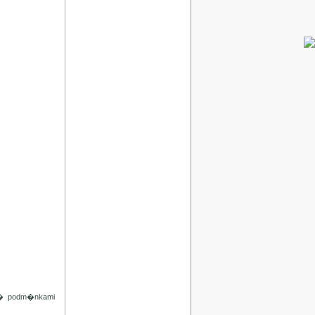
d� podm�nkami