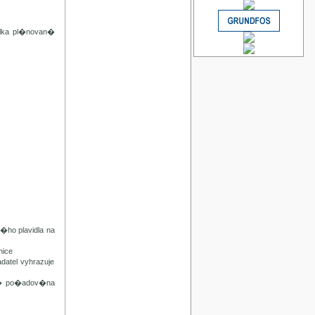
lka pl�novan�
ho plavidla na
ice
tel vyhrazuje
n� po�adov�na