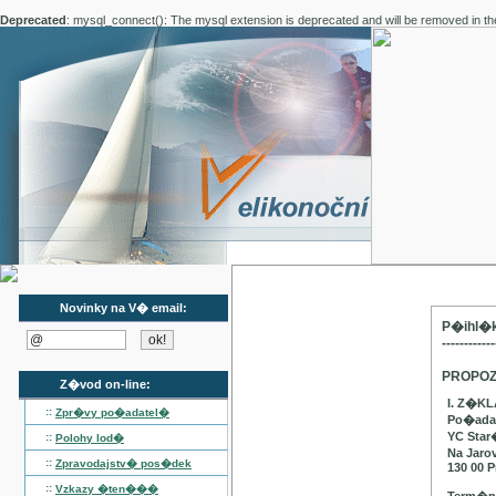
Deprecated
: mysql_connect(): The mysql extension is deprecated and will be removed in th
Novinky na V� email:
P�ihl�k
------------
PROPOZ
Z�vod on-line:
I. Z�K
::
Zpr�vy po�adatel�
Po�adat
YC Star
::
Polohy lod�
Na Jaro
::
Zpravodajstv� pos�dek
130 00 P
::
Vzkazy �ten���