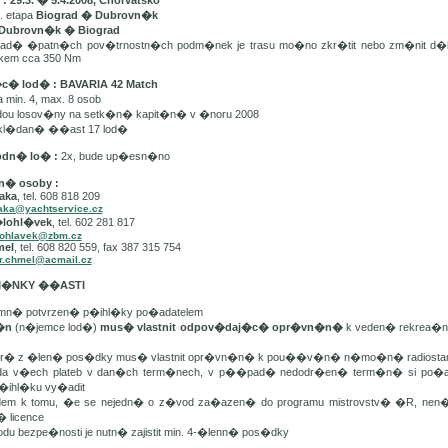
 29.3. � 5.4.2008, Chorvatsko
. etapa
Biograd � Dubrovn�k
Dubrovn�k � Biograd
d� �patn�ch pov�trnostn�ch podm�nek je trasu mo�no zkr�tit nebo zm�nit d�
lkem cca 350 Nm
�c� lod� : BAVARIA 42 Match
min. 4, max. 8 osob
dou losov�ny na setk�n� kapit�n� v �noru 2008
kl�dan� ��ast 17 lod�
odn� lo� :
2x, bude up�esn�no
n� osoby :
aka
, tel. 608 818 209
aka@yachtservice.cz
�lohl�vek
, tel. 602 281 817
lohlavek@zbm.cz
mel
, tel. 608 820 559, fax 387 315 754
r.chmel@acmail.cz
DM�NKY ��ASTI
mn� potvrzen� p�ihl�ky po�adatelem
t�n
(n�jemce lod�)
mus� vlastnit odpov�daj�c� opr�vn�n�
k veden� rekrea�n�
er� z �len� pos�dky mus� vlastnit opr�vn�n� k pou��v�n� n�mo�n� radiostan
da v�ech plateb v dan�ch term�nech, v p��pad� nedodr�en� term�n� si po�ada
�ihl�ku vy�adit
edem k tomu, �e se nejedn� o z�vod za�azen� do programu mistrovstv� �R, ne
� licence
odu bezpe�nosti je nutn� zajistit min. 4-�lenn� pos�dky