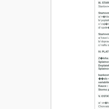
III. ST
Startov
Startov
a/ n�kl
b/ popla
c/ zaji�
d/ spol
Startov
a/ kauci
b/ dopr
c/ naft
IV. PL
Z�loha 
Splatno
Doplatek
Splatnos
bankovn
��slo 
variabil
Kauce :
Storno 
V. OST
a/ ve�
Chorvat