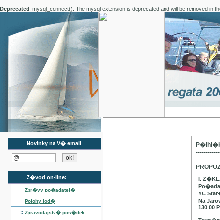
Deprecated
: mysql_connect(): The mysql extension is deprecated and will be removed in th
Novinky na V� email:
P�ihl�k
------------
PROPOZ
Z�vod on-line:
I. Z�K
Po�adat
::
Zpr�vy po�adatel�
YC Star
::
Na Jaro
Polohy lod�
130 00 P
::
Zpravodajstv� pos�dek