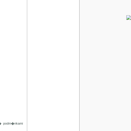
d� podm�nkami