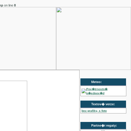
hp
on line
8
Meteo:
Pov�trnostn�
p�edpov�d
Textov� verze:
bez grafiky, s foto
Partne�i regaty: