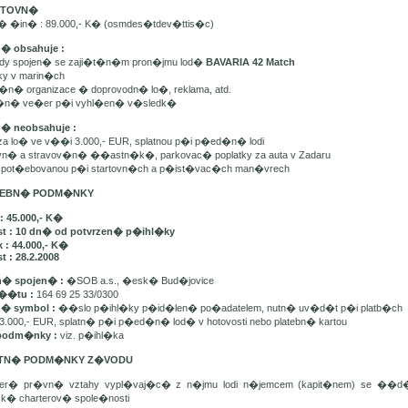
ARTOVN�
n� �in� : 89.000,- K� (osmdes�tdev�ttis�c)
n� obsahuje :
ady spojen� se zaji�t�n�m pron�jmu lod�
BAVARIA 42 Match
tky v marin�ch
t�n� organizace � doprovodn� lo�, reklama, atd.
e�n� ve�er p�i vyhl�en� v�sledk�
n� neobsahuje :
 za lo� ve v��i 3.000,- EUR, splatnou p�i p�ed�n� lodi
avn� a stravov�n� ��astn�k�, parkovac� poplatky za auta v Zadaru
u spot�ebovanou p�i startovn�ch a p�ist�vac�ch man�vrech
ATEBN� PODM�NKY
: 45.000,- K�
st : 10 dn� od potvrzen� p�ihl�ky
 : 44.000,- K�
t : 28.2.2008
� spojen� :
�SOB a.s., �esk� Bud�jovice
��tu :
164 69 25 33/0300
n� symbol :
��slo p�ihl�ky p�id�len� po�adatelem, nutn� uv�d�t p�i platb�ch
3.000,- EUR, splatn� p�i p�ed�n� lod� v hotovosti nebo platebn� kartou
podm�nky :
viz. p�ihl�ka
ATN� PODM�NKY Z�VODU
ker� pr�vn� vztahy vypl�vaj�c� z n�jmu lodi n�jemcem (kapit�nem) se ��
sk� charterov� spole�nosti