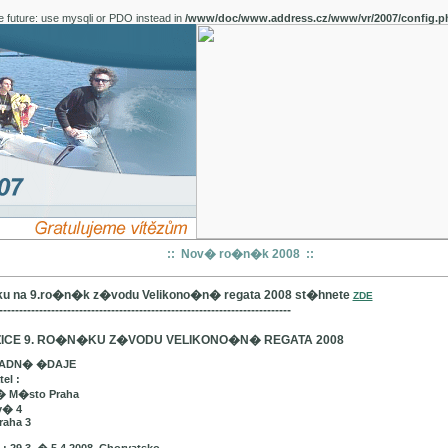
e future: use mysqli or PDO instead in
/www/doc/www.address.cz/www/vr/2007/config.p
:: Nov� ro�n�k 2008 ::
u na 9.ro�n�k z�vodu Velikono�n� regata 2008 st�hnete
ZDE
-------------------------------------------------------------------------
ICE 9. RO�N�KU Z�VODU VELIKONO�N� REGATA 2008
LADN� �DAJE
el :
� M�sto Praha
v� 4
raha 3