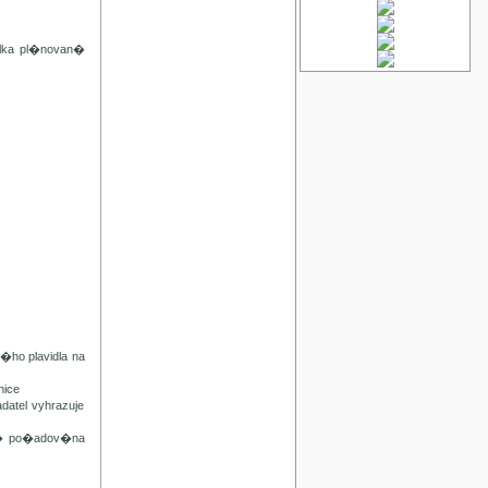
lka pl�novan�
ho plavidla na
ice
tel vyhrazuje
n� po�adov�na