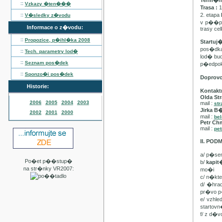
Term�n :
::
Vzkazy �ten���
Trasa :
1
::
2. etapa
V�sledky z�vodu
v p��pa
Informace o z�vodu:
trasy ce
::
Propozice, p�ihl�ka
2008
Startuj
pos�dka 
::
Tech. parametry lod�
lod� bu
::
Seznam pos�dek
p�edpo
::
Sponzo�i pos�dek
Doprov
Historie:
Kontakt
Olda Str
2006
2005
2004
2003
mail :
str
Jirka B
2002
2001
2000
mail :
be
Petr Ch
mail :
pet
II. PO
a/ p�se
Po�et p��stup�
b/
kapi
na str�nky VR2007:
mo�i
c/ n�kt
d/ �hra
pr�vo p
e/ vzhl
startovn
f/ z d�v