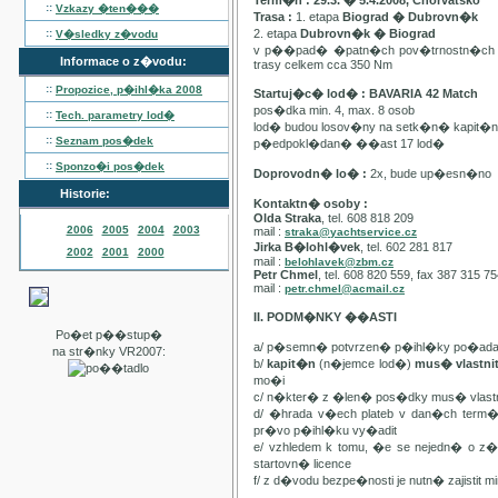
Term�n : 29.3. � 5.4.2008, Chorvatsko
::
Vzkazy �ten���
Trasa :
1. etapa
Biograd � Dubrovn�k
::
2. etapa
Dubrovn�k � Biograd
V�sledky z�vodu
v p��pad� �patn�ch pov�trnostn�ch p
Informace o z�vodu:
trasy celkem cca 350 Nm
::
Propozice, p�ihl�ka
2008
Startuj�c� lod� : BAVARIA 42 Match
pos�dka min. 4, max. 8 osob
::
Tech. parametry lod�
lod� budou losov�ny na setk�n� kapit�
::
Seznam pos�dek
p�edpokl�dan� ��ast 17 lod�
::
Sponzo�i pos�dek
Doprovodn� lo� :
2x, bude up�esn�no
Historie:
Kontaktn� osoby :
Olda Straka
, tel. 608 818 209
2006
2005
2004
2003
mail :
straka@yachtservice.cz
Jirka B�lohl�vek
, tel. 602 281 817
2002
2001
2000
mail :
belohlavek@zbm.cz
Petr Chmel
, tel. 608 820 559, fax 387 315 7
mail :
petr.chmel@acmail.cz
II. PODM�NKY ��ASTI
Po�et p��stup�
a/ p�semn� potvrzen� p�ihl�ky po�ada
na str�nky VR2007:
b/
kapit�n
(n�jemce lod�)
mus� vlastn
mo�i
c/ n�kter� z �len� pos�dky mus� vla
d/ �hrada v�ech plateb v dan�ch term
pr�vo p�ihl�ku vy�adit
e/ vzhledem k tomu, �e se nejedn� o 
startovn� licence
f/ z d�vodu bezpe�nosti je nutn� zajistit