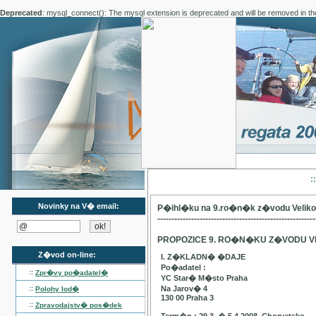
Deprecated
: mysql_connect(): The mysql extension is deprecated and will be removed in th
:
Novinky na V� email:
P�ihl�ku na 9.ro�n�k z�vodu Velik
--------------------------------------------------------
PROPOZICE 9. RO�N�KU Z�VODU V
Z�vod on-line:
I. Z�KLADN� �DAJE
Po�adatel :
::
Zpr�vy po�adatel�
YC Star� M�sto Praha
::
Na Jarov� 4
Polohy lod�
130 00 Praha 3
::
Zpravodajstv� pos�dek