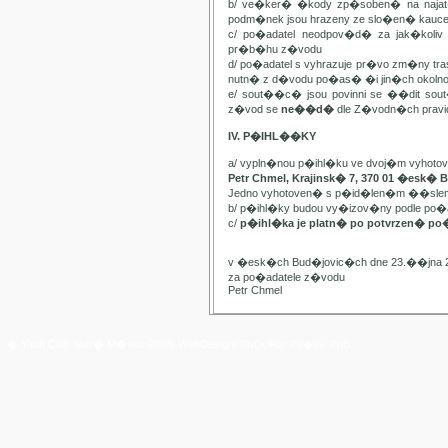
b/ ve�ker� �kody zp�soben� na najat
podm�nek jsou hrazeny ze slo�en� kauc
c/ po�adatel neodpov�d� za jak�kol
pr�b�hu z�vodu
d/ po�adatel s vyhrazuje pr�vo zm�ny t
nutn� z d�vodu po�as� �i jin�ch oko
e/ sout��c� jsou povinni se ��dit sou
z�vod se
ne��d�
dle Z�vodn�ch pravide
IV. P�IHL��KY
a/ vypln�nou p�ihl�ku ve dvoj�m vyhot
Petr Chmel, Krajinsk� 7, 370 01 �esk� 
Jedno vyhotoven� s p�id�len�m ��slem
b/ p�ihl�ky budou vy�izov�ny podle p
c/
p�ihl�ka je platn� po potvrzen� po
v �esk�ch Bud�jovic�ch dne 23.��jna 
za po�adatele z�vodu
Petr Chmel
� Yach Club Star� M�sto. 2006, WebDesign:
RNDr. Filip Pe�ek, PhD.