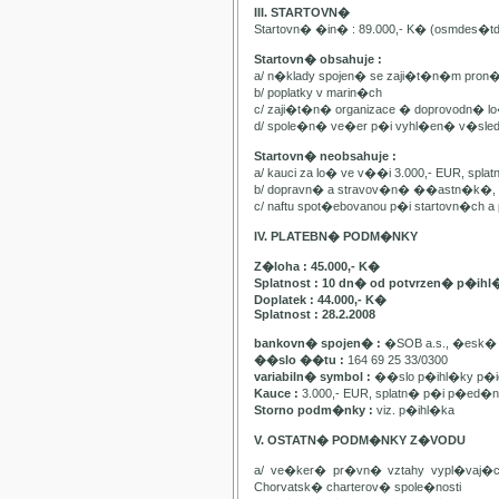
III. STARTOVN�
Startovn� �in� : 89.000,- K� (osmdes�t
Startovn� obsahuje :
a/ n�klady spojen� se zaji�t�n�m pron
b/ poplatky v marin�ch
c/ zaji�t�n� organizace � doprovodn� lo�
d/ spole�n� ve�er p�i vyhl�en� v�sle
Startovn� neobsahuje :
a/ kauci za lo� ve v��i 3.000,- EUR, spl
b/ dopravn� a stravov�n� ��astn�k�, pa
c/ naftu spot�ebovanou p�i startovn�ch
IV. PLATEBN� PODM�NKY
Z�loha : 45.000,- K�
Splatnost : 10 dn� od potvrzen� p�ihl
Doplatek : 44.000,- K�
Splatnost : 28.2.2008
bankovn� spojen� :
�SOB a.s., �esk� 
��slo ��tu :
164 69 25 33/0300
variabiln� symbol :
��slo p�ihl�ky p�id
Kauce :
3.000,- EUR, splatn� p�i p�ed�n�
Storno podm�nky :
viz. p�ihl�ka
V. OSTATN� PODM�NKY Z�VODU
a/ ve�ker� pr�vn� vztahy vypl�vaj�
Chorvatsk� charterov� spole�nosti