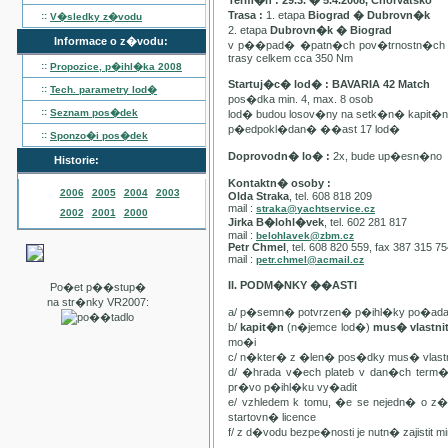
Term�n : 29.3. � 5.4.2008, Chorvatsko
Trasa :
1. etapa
Biograd � Dubrovn�k
::
V�sledky z�vodu
2. etapa
Dubrovn�k � Biograd
Informace o z�vodu:
v p��pad� �patn�ch pov�trnostn�ch p
trasy celkem cca 350 Nm
::
Propozice, p�ihl�ka
2008
Startuj�c� lod� : BAVARIA 42 Match
::
Tech. parametry lod�
pos�dka min. 4, max. 8 osob
::
Seznam pos�dek
lod� budou losov�ny na setk�n� kapit�
p�edpokl�dan� ��ast 17 lod�
::
Sponzo�i pos�dek
Doprovodn� lo� :
2x, bude up�esn�no
Historie:
Kontaktn� osoby :
2006
2005
2004
2003
Olda Straka
, tel. 608 818 209
mail :
straka@yachtservice.cz
2002
2001
2000
Jirka B�lohl�vek
, tel. 602 281 817
mail :
belohlavek@zbm.cz
Petr Chmel
, tel. 608 820 559, fax 387 315 7
mail :
petr.chmel@acmail.cz
II. PODM�NKY ��ASTI
Po�et p��stup�
na str�nky VR2007:
a/ p�semn� potvrzen� p�ihl�ky po�ada
b/
kapit�n
(n�jemce lod�)
mus� vlastn
mo�i
c/ n�kter� z �len� pos�dky mus� vla
d/ �hrada v�ech plateb v dan�ch term
pr�vo p�ihl�ku vy�adit
e/ vzhledem k tomu, �e se nejedn� o 
startovn� licence
f/ z d�vodu bezpe�nosti je nutn� zajistit