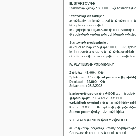
III. STARTOVN�
Startovn� �in� : 89.000,- K� (osmdes�t
Startovn� obsahuje :
a/ n�klady spojen� se zaji�t�n�m pron
b/ poplatky v marin�ch
c/ zaji�t�n� organizace � doprovodn� lo�
d/ spole�n� ve�er p�i vyhl�en� v�sle
Startovn� neobsahuje :
a/ kauci za lo� ve v��i 3.000,- EUR, spl
b/ dopravn� a stravov�n� ��astn�k�, pa
c/ naftu spot�ebovanou p�i startovn�ch
IV. PLATEBN� PODM�NKY
Z�loha : 45.000,- K�
Splatnost : 10 dn� od potvrzen� p�ihl
Doplatek : 44.000,- K�
Splatnost : 28.2.2008
bankovn� spojen� :
�SOB a.s., �esk� 
��slo ��tu :
164 69 25 33/0300
variabiln� symbol :
��slo p�ihl�ky p�id
Kauce :
3.000,- EUR, splatn� p�i p�ed�n�
Storno podm�nky :
viz. p�ihl�ka
V. OSTATN� PODM�NKY Z�VODU
a/ ve�ker� pr�vn� vztahy vypl�vaj�
Chorvatsk� charterov� spole�nosti