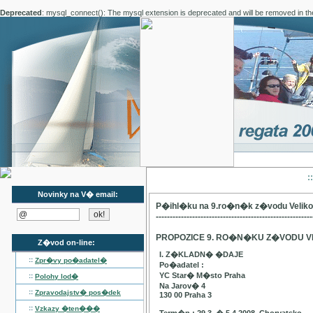
Deprecated
: mysql_connect(): The mysql extension is deprecated and will be removed in th
:
Novinky na V� email:
P�ihl�ku na 9.ro�n�k z�vodu Velik
--------------------------------------------------------
PROPOZICE 9. RO�N�KU Z�VODU V
Z�vod on-line:
I. Z�KLADN� �DAJE
::
Zpr�vy po�adatel�
Po�adatel :
YC Star� M�sto Praha
::
Polohy lod�
Na Jarov� 4
::
Zpravodajstv� pos�dek
130 00 Praha 3
::
Vzkazy �ten���