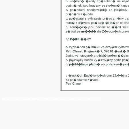
b/ ve�ker� �kody zp�soben� na najat
podm�nek jsou hrazeny ze slo�en� kauc
c/ po�adatel neodpov�d� za jak�kol
pr�b�hu z�vodu
d/ po�adatel s vyhrazuje pr�vo zm�ny t
nutn� z d�vodu po�as� �i jin�ch oko
e/ sout��c� jsou povinni se ��dit sou
z�vod se
ne��d�
dle Z�vodn�ch pravide
IV. P�IHL��KY
a/ vypln�nou p�ihl�ku ve dvoj�m vyhot
Petr Chmel, Krajinsk� 7, 370 01 �esk� 
Jedno vyhotoven� s p�id�len�m ��slem
b/ p�ihl�ky budou vy�izov�ny podle p
c/
p�ihl�ka je platn� po potvrzen� po
v �esk�ch Bud�jovic�ch dne 23.��jna 
za po�adatele z�vodu
Petr Chmel
� Yach Club Star� M�sto. 2006, WebDesign:
RNDr. Filip Pe�ek, PhD.