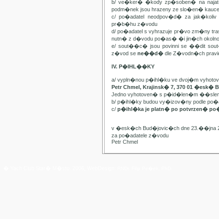
b/ ve�ker� �kody zp�soben� na najat
podm�nek jsou hrazeny ze slo�en� kauc
c/ po�adatel neodpov�d� za jak�kol
pr�b�hu z�vodu
d/ po�adatel s vyhrazuje pr�vo zm�ny t
nutn� z d�vodu po�as� �i jin�ch oko
e/ sout��c� jsou povinni se ��dit sou
z�vod se
ne��d�
dle Z�vodn�ch pravide
IV. P�IHL��KY
a/ vypln�nou p�ihl�ku ve dvoj�m vyhot
Petr Chmel, Krajinsk� 7, 370 01 �esk� 
Jedno vyhotoven� s p�id�len�m ��slem
b/ p�ihl�ky budou vy�izov�ny podle p
c/
p�ihl�ka je platn� po potvrzen� po
v �esk�ch Bud�jovic�ch dne 23.��jna 
za po�adatele z�vodu
Petr Chmel
� Yach Club Star� M�sto. 2006, WebDesign:
RNDr. Filip Pe�ek, PhD.