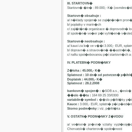
III. STARTOVN�
Startovn� �in� : 89.000,- K� (osmdes�t
Startovn� obsahuje :
a/ n�klady spojen� se zaji�t�n�m pron
b/ poplatky v marin�ch
c/ zaji�t�n� organizace � doprovodn� lo�
d/ spole�n� ve�er p�i vyhl�en� v�sle
Startovn� neobsahuje :
a/ kauci za lo� ve v��i 3.000,- EUR, spl
b/ dopravn� a stravov�n� ��astn�k�, pa
c/ naftu spot�ebovanou p�i startovn�ch
IV. PLATEBN� PODM�NKY
Z�loha : 45.000,- K�
Splatnost : 10 dn� od potvrzen� p�ihl
Doplatek : 44.000,- K�
Splatnost : 28.2.2008
bankovn� spojen� :
�SOB a.s., �esk� 
��slo ��tu :
164 69 25 33/0300
variabiln� symbol :
��slo p�ihl�ky p�id
Kauce :
3.000,- EUR, splatn� p�i p�ed�n�
Storno podm�nky :
viz. p�ihl�ka
V. OSTATN� PODM�NKY Z�VODU
a/ ve�ker� pr�vn� vztahy vypl�vaj�
Chorvatsk� charterov� spole�nosti