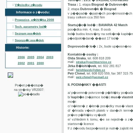
Term�n : 29.3. � 5.4.2008, Chorvatsko
Trasa :
1. etapa
Biograd � Dubrovn�k
::
V�sledky z�vodu
2. etapa
Dubrovn�k � Biograd
Informace o z�vodu:
v p��pad� �patn�ch pov�trnostn�ch p
trasy celkem cca 350 Nm
::
Propozice, p�ihl�ka
2008
Startuj�c� lod� : BAVARIA 42 Match
::
Tech. parametry lod�
pos�dka min. 4, max. 8 osob
::
Seznam pos�dek
lod� budou losov�ny na setk�n� kapit�
p�edpokl�dan� ��ast 17 lod�
::
Sponzo�i pos�dek
Doprovodn� lo� :
2x, bude up�esn�no
Historie:
Kontaktn� osoby :
2006
2005
2004
2003
Olda Straka
, tel. 608 818 209
mail :
straka@yachtservice.cz
2002
2001
2000
Jirka B�lohl�vek
, tel. 602 281 817
mail :
belohlavek@zbm.cz
Petr Chmel
, tel. 608 820 559, fax 387 315 7
mail :
petr.chmel@acmail.cz
II. PODM�NKY ��ASTI
Po�et p��stup�
na str�nky VR2007:
a/ p�semn� potvrzen� p�ihl�ky po�ada
b/
kapit�n
(n�jemce lod�)
mus� vlastn
mo�i
c/ n�kter� z �len� pos�dky mus� vla
d/ �hrada v�ech plateb v dan�ch term
pr�vo p�ihl�ku vy�adit
e/ vzhledem k tomu, �e se nejedn� o 
startovn� licence
f/ z d�vodu bezpe�nosti je nutn� zajistit