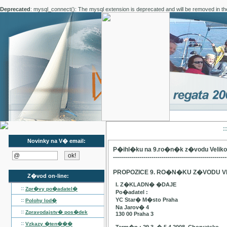
Deprecated
: mysql_connect(): The mysql extension is deprecated and will be removed in th
:
Novinky na V� email:
P�ihl�ku na 9.ro�n�k z�vodu Velik
--------------------------------------------------------
PROPOZICE 9. RO�N�KU Z�VODU V
Z�vod on-line:
I. Z�KLADN� �DAJE
::
Zpr�vy po�adatel�
Po�adatel :
YC Star� M�sto Praha
::
Polohy lod�
Na Jarov� 4
::
Zpravodajstv� pos�dek
130 00 Praha 3
::
Vzkazy �ten���