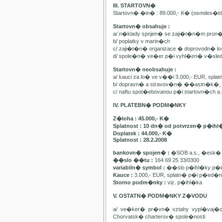
III. STARTOVN�
Startovn� �in� : 89.000,- K� (osmdes�t
Startovn� obsahuje :
a/ n�klady spojen� se zaji�t�n�m pron
b/ poplatky v marin�ch
c/ zaji�t�n� organizace � doprovodn� lo�
d/ spole�n� ve�er p�i vyhl�en� v�sle
Startovn� neobsahuje :
a/ kauci za lo� ve v��i 3.000,- EUR, spl
b/ dopravn� a stravov�n� ��astn�k�, pa
c/ naftu spot�ebovanou p�i startovn�ch
IV. PLATEBN� PODM�NKY
Z�loha : 45.000,- K�
Splatnost : 10 dn� od potvrzen� p�ihl
Doplatek : 44.000,- K�
Splatnost : 28.2.2008
bankovn� spojen� :
�SOB a.s., �esk� 
��slo ��tu :
164 69 25 33/0300
variabiln� symbol :
��slo p�ihl�ky p�id
Kauce :
3.000,- EUR, splatn� p�i p�ed�n�
Storno podm�nky :
viz. p�ihl�ka
V. OSTATN� PODM�NKY Z�VODU
a/ ve�ker� pr�vn� vztahy vypl�vaj�
Chorvatsk� charterov� spole�nosti