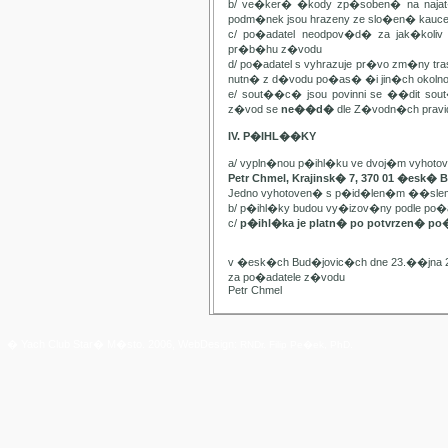
b/ ve�ker� �kody zp�soben� na najat
podm�nek jsou hrazeny ze slo�en� kauc
c/ po�adatel neodpov�d� za jak�kol
pr�b�hu z�vodu
d/ po�adatel s vyhrazuje pr�vo zm�ny t
nutn� z d�vodu po�as� �i jin�ch oko
e/ sout��c� jsou povinni se ��dit sou
z�vod se
ne��d�
dle Z�vodn�ch pravide
IV. P�IHL��KY
a/ vypln�nou p�ihl�ku ve dvoj�m vyhot
Petr Chmel, Krajinsk� 7, 370 01 �esk� 
Jedno vyhotoven� s p�id�len�m ��slem
b/ p�ihl�ky budou vy�izov�ny podle p
c/
p�ihl�ka je platn� po potvrzen� po
v �esk�ch Bud�jovic�ch dne 23.��jna 
za po�adatele z�vodu
Petr Chmel
� Yach Club Star� M�sto. 2006, WebDesign:
RNDr. Filip Pe�ek, PhD.