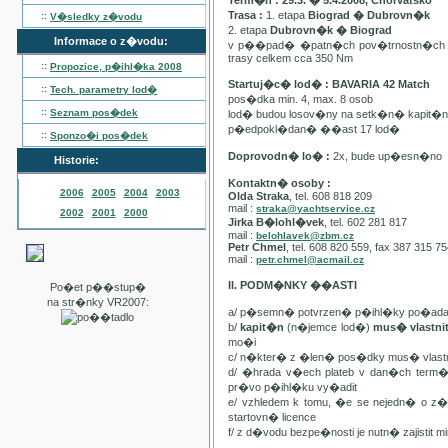
Term�n : 29.3. � 5.4.2008, Chorvatsko
Trasa :
1. etapa
Biograd � Dubrovn�k
::
V�sledky z�vodu
2. etapa
Dubrovn�k � Biograd
Informace o z�vodu:
v p��pad� �patn�ch pov�trnostn�ch p
trasy celkem cca 350 Nm
::
Propozice, p�ihl�ka
2008
Startuj�c� lod� : BAVARIA 42 Match
::
Tech. parametry lod�
pos�dka min. 4, max. 8 osob
::
Seznam pos�dek
lod� budou losov�ny na setk�n� kapit�
p�edpokl�dan� ��ast 17 lod�
::
Sponzo�i pos�dek
Doprovodn� lo� :
2x, bude up�esn�no
Historie:
Kontaktn� osoby :
2006
2005
2004
2003
Olda Straka
, tel. 608 818 209
mail :
straka@yachtservice.cz
2002
2001
2000
Jirka B�lohl�vek
, tel. 602 281 817
mail :
belohlavek@zbm.cz
Petr Chmel
, tel. 608 820 559, fax 387 315 7
mail :
petr.chmel@acmail.cz
II. PODM�NKY ��ASTI
Po�et p��stup�
na str�nky VR2007:
a/ p�semn� potvrzen� p�ihl�ky po�ada
b/
kapit�n
(n�jemce lod�)
mus� vlastn
mo�i
c/ n�kter� z �len� pos�dky mus� vla
d/ �hrada v�ech plateb v dan�ch term
pr�vo p�ihl�ku vy�adit
e/ vzhledem k tomu, �e se nejedn� o 
startovn� licence
f/ z d�vodu bezpe�nosti je nutn� zajistit