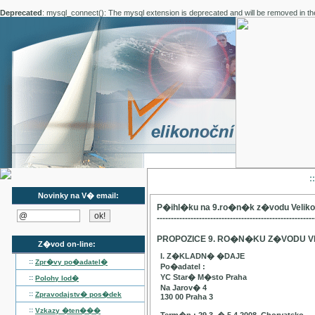
Deprecated
: mysql_connect(): The mysql extension is deprecated and will be removed in th
:
Novinky na V� email:
P�ihl�ku na 9.ro�n�k z�vodu Velik
--------------------------------------------------------
PROPOZICE 9. RO�N�KU Z�VODU V
Z�vod on-line:
I. Z�KLADN� �DAJE
::
Zpr�vy po�adatel�
Po�adatel :
YC Star� M�sto Praha
::
Polohy lod�
Na Jarov� 4
::
Zpravodajstv� pos�dek
130 00 Praha 3
::
Vzkazy �ten���