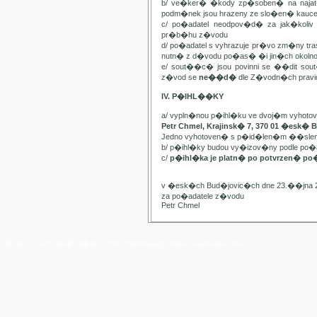
b/ ve�ker� �kody zp�soben� na najat
podm�nek jsou hrazeny ze slo�en� kauc
c/ po�adatel neodpov�d� za jak�kol
pr�b�hu z�vodu
d/ po�adatel s vyhrazuje pr�vo zm�ny t
nutn� z d�vodu po�as� �i jin�ch oko
e/ sout��c� jsou povinni se ��dit sou
z�vod se
ne��d�
dle Z�vodn�ch pravide
IV. P�IHL��KY
a/ vypln�nou p�ihl�ku ve dvoj�m vyhot
Petr Chmel, Krajinsk� 7, 370 01 �esk� 
Jedno vyhotoven� s p�id�len�m ��slem
b/ p�ihl�ky budou vy�izov�ny podle p
c/
p�ihl�ka je platn� po potvrzen� po
v �esk�ch Bud�jovic�ch dne 23.��jna 
za po�adatele z�vodu
Petr Chmel
� Yach Club Star� M�sto. 2006, WebDesign:
RNDr. Filip Pe�ek, PhD.