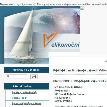
Deprecated
: mysql_connect(): The mysql extension is deprecated and will be removed in th
:
Novinky na V� email:
P�ihl�ku na 9.ro�n�k z�vodu Velik
--------------------------------------------------------
PROPOZICE 9. RO�N�KU Z�VODU V
Z�vod on-line:
I. Z�KLADN� �DAJE
Po�adatel :
::
Zpr�vy po�adatel�
YC Star� M�sto Praha
::
Na Jarov� 4
Polohy lod�
130 00 Praha 3
::
Zpravodajstv� pos�dek