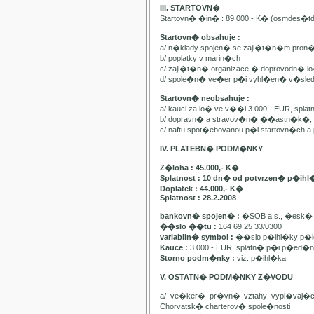
III. STARTOVN�
Startovn� �in� : 89.000,- K� (osmdes�t
Startovn� obsahuje :
a/ n�klady spojen� se zaji�t�n�m pron
b/ poplatky v marin�ch
c/ zaji�t�n� organizace � doprovodn� lo�
d/ spole�n� ve�er p�i vyhl�en� v�sle
Startovn� neobsahuje :
a/ kauci za lo� ve v��i 3.000,- EUR, spl
b/ dopravn� a stravov�n� ��astn�k�, pa
c/ naftu spot�ebovanou p�i startovn�ch
IV. PLATEBN� PODM�NKY
Z�loha : 45.000,- K�
Splatnost : 10 dn� od potvrzen� p�ihl
Doplatek : 44.000,- K�
Splatnost : 28.2.2008
bankovn� spojen� :
�SOB a.s., �esk� 
��slo ��tu :
164 69 25 33/0300
variabiln� symbol :
��slo p�ihl�ky p�id
Kauce :
3.000,- EUR, splatn� p�i p�ed�n�
Storno podm�nky :
viz. p�ihl�ka
V. OSTATN� PODM�NKY Z�VODU
a/ ve�ker� pr�vn� vztahy vypl�vaj�
Chorvatsk� charterov� spole�nosti