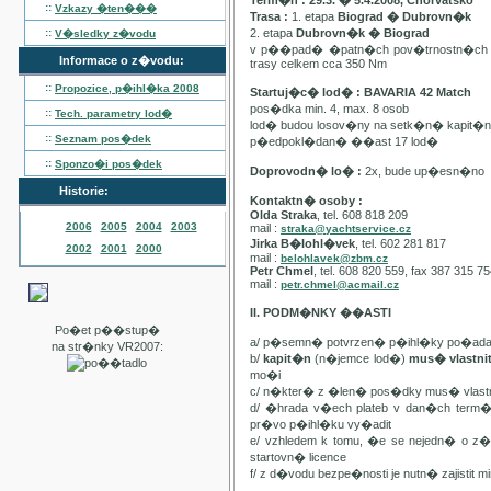
Term�n : 29.3. � 5.4.2008, Chorvatsko
::
Vzkazy �ten���
Trasa :
1. etapa
Biograd � Dubrovn�k
::
2. etapa
Dubrovn�k � Biograd
V�sledky z�vodu
v p��pad� �patn�ch pov�trnostn�ch p
Informace o z�vodu:
trasy celkem cca 350 Nm
::
Propozice, p�ihl�ka
2008
Startuj�c� lod� : BAVARIA 42 Match
pos�dka min. 4, max. 8 osob
::
Tech. parametry lod�
lod� budou losov�ny na setk�n� kapit�
::
Seznam pos�dek
p�edpokl�dan� ��ast 17 lod�
::
Sponzo�i pos�dek
Doprovodn� lo� :
2x, bude up�esn�no
Historie:
Kontaktn� osoby :
Olda Straka
, tel. 608 818 209
2006
2005
2004
2003
mail :
straka@yachtservice.cz
Jirka B�lohl�vek
, tel. 602 281 817
2002
2001
2000
mail :
belohlavek@zbm.cz
Petr Chmel
, tel. 608 820 559, fax 387 315 7
mail :
petr.chmel@acmail.cz
II. PODM�NKY ��ASTI
Po�et p��stup�
a/ p�semn� potvrzen� p�ihl�ky po�ada
na str�nky VR2007:
b/
kapit�n
(n�jemce lod�)
mus� vlastn
mo�i
c/ n�kter� z �len� pos�dky mus� vla
d/ �hrada v�ech plateb v dan�ch term
pr�vo p�ihl�ku vy�adit
e/ vzhledem k tomu, �e se nejedn� o 
startovn� licence
f/ z d�vodu bezpe�nosti je nutn� zajistit