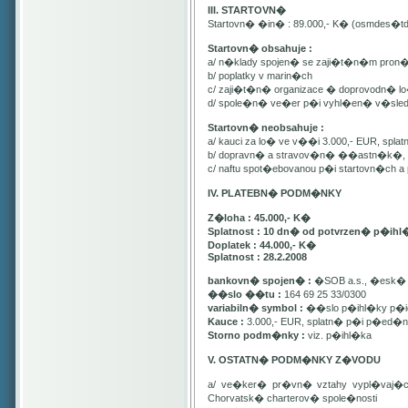
III. STARTOVN�
Startovn� �in� : 89.000,- K� (osmdes�t
Startovn� obsahuje :
a/ n�klady spojen� se zaji�t�n�m pron
b/ poplatky v marin�ch
c/ zaji�t�n� organizace � doprovodn� lo�
d/ spole�n� ve�er p�i vyhl�en� v�sle
Startovn� neobsahuje :
a/ kauci za lo� ve v��i 3.000,- EUR, spl
b/ dopravn� a stravov�n� ��astn�k�, pa
c/ naftu spot�ebovanou p�i startovn�ch
IV. PLATEBN� PODM�NKY
Z�loha : 45.000,- K�
Splatnost : 10 dn� od potvrzen� p�ihl
Doplatek : 44.000,- K�
Splatnost : 28.2.2008
bankovn� spojen� :
�SOB a.s., �esk� 
��slo ��tu :
164 69 25 33/0300
variabiln� symbol :
��slo p�ihl�ky p�id
Kauce :
3.000,- EUR, splatn� p�i p�ed�n�
Storno podm�nky :
viz. p�ihl�ka
V. OSTATN� PODM�NKY Z�VODU
a/ ve�ker� pr�vn� vztahy vypl�vaj�
Chorvatsk� charterov� spole�nosti