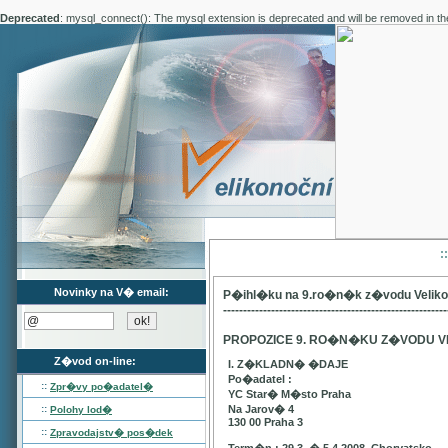
Deprecated
: mysql_connect(): The mysql extension is deprecated and will be removed in th
:
Novinky na V� email:
P�ihl�ku na 9.ro�n�k z�vodu Velik
--------------------------------------------------------
PROPOZICE 9. RO�N�KU Z�VODU V
Z�vod on-line:
I. Z�KLADN� �DAJE
Po�adatel :
::
Zpr�vy po�adatel�
YC Star� M�sto Praha
::
Na Jarov� 4
Polohy lod�
130 00 Praha 3
::
Zpravodajstv� pos�dek