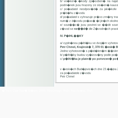
b/ ve�ker� �kody zp�soben� na najat
podm�nek jsou hrazeny ze slo�en� kauc
c/ po�adatel neodpov�d� za jak�kol
pr�b�hu z�vodu
d/ po�adatel s vyhrazuje pr�vo zm�ny t
nutn� z d�vodu po�as� �i jin�ch oko
e/ sout��c� jsou povinni se ��dit sou
z�vod se
ne��d�
dle Z�vodn�ch pravide
IV. P�IHL��KY
a/ vypln�nou p�ihl�ku ve dvoj�m vyhot
Petr Chmel, Krajinsk� 7, 370 01 �esk� 
Jedno vyhotoven� s p�id�len�m ��slem
b/ p�ihl�ky budou vy�izov�ny podle p
c/
p�ihl�ka je platn� po potvrzen� po
v �esk�ch Bud�jovic�ch dne 23.��jna 
za po�adatele z�vodu
Petr Chmel
� Yach Club Star� M�sto. 2006, WebDesign:
RNDr. Filip Pe�ek, PhD.