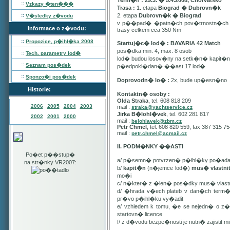
Term�n : 29.3. � 5.4.2008, Chorvatsko
::
Vzkazy �ten���
Trasa :
1. etapa
Biograd � Dubrovn�k
::
2. etapa
Dubrovn�k � Biograd
V�sledky z�vodu
v p��pad� �patn�ch pov�trnostn�ch p
Informace o z�vodu:
trasy celkem cca 350 Nm
::
Propozice, p�ihl�ka
2008
Startuj�c� lod� : BAVARIA 42 Match
pos�dka min. 4, max. 8 osob
::
Tech. parametry lod�
lod� budou losov�ny na setk�n� kapit�
::
Seznam pos�dek
p�edpokl�dan� ��ast 17 lod�
::
Sponzo�i pos�dek
Doprovodn� lo� :
2x, bude up�esn�no
Historie:
Kontaktn� osoby :
Olda Straka
, tel. 608 818 209
2006
2005
2004
2003
mail :
straka@yachtservice.cz
Jirka B�lohl�vek
, tel. 602 281 817
2002
2001
2000
mail :
belohlavek@zbm.cz
Petr Chmel
, tel. 608 820 559, fax 387 315 7
mail :
petr.chmel@acmail.cz
II. PODM�NKY ��ASTI
Po�et p��stup�
a/ p�semn� potvrzen� p�ihl�ky po�ada
na str�nky VR2007:
b/
kapit�n
(n�jemce lod�)
mus� vlastn
mo�i
c/ n�kter� z �len� pos�dky mus� vla
d/ �hrada v�ech plateb v dan�ch term
pr�vo p�ihl�ku vy�adit
e/ vzhledem k tomu, �e se nejedn� o 
startovn� licence
f/ z d�vodu bezpe�nosti je nutn� zajistit