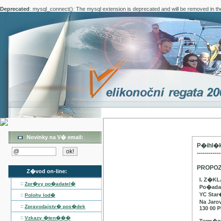
Deprecated
: mysql_connect(): The mysql extension is deprecated and will be removed in th
Novinky na V� email:
P�ihl�k
------------
PROPOZ
Z�vod on-line:
I. Z�K
::
Zpr�vy po�adatel�
Po�adat
YC Star
::
Polohy lod�
Na Jaro
::
Zpravodajstv� pos�dek
130 00 P
::
Vzkazy �ten���