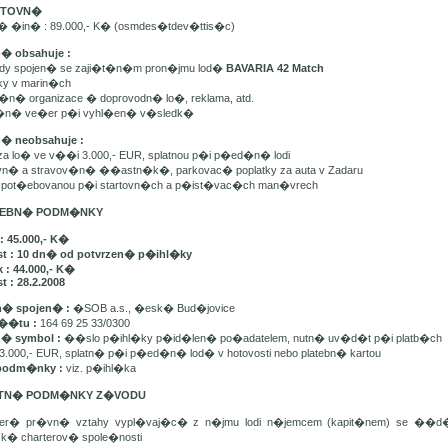
ARTOVN�
n� �in� : 89.000,- K� (osmdes�tdev�ttis�c)
n� obsahuje :
ady spojen� se zaji�t�n�m pron�jmu lod�
BAVARIA 42 Match
tky v marin�ch
t�n� organizace � doprovodn� lo�, reklama, atd.
e�n� ve�er p�i vyhl�en� v�sledk�
n� neobsahuje :
 za lo� ve v��i 3.000,- EUR, splatnou p�i p�ed�n� lodi
avn� a stravov�n� ��astn�k�, parkovac� poplatky za auta v Zadaru
u spot�ebovanou p�i startovn�ch a p�ist�vac�ch man�vrech
ATEBN� PODM�NKY
: 45.000,- K�
st : 10 dn� od potvrzen� p�ihl�ky
 : 44.000,- K�
t : 28.2.2008
� spojen� :
�SOB a.s., �esk� Bud�jovice
��tu :
164 69 25 33/0300
n� symbol :
��slo p�ihl�ky p�id�len� po�adatelem, nutn� uv�d�t p�i platb�ch
3.000,- EUR, splatn� p�i p�ed�n� lod� v hotovosti nebo platebn� kartou
podm�nky :
viz. p�ihl�ka
ATN� PODM�NKY Z�VODU
ker� pr�vn� vztahy vypl�vaj�c� z n�jmu lodi n�jemcem (kapit�nem) se ��
sk� charterov� spole�nosti