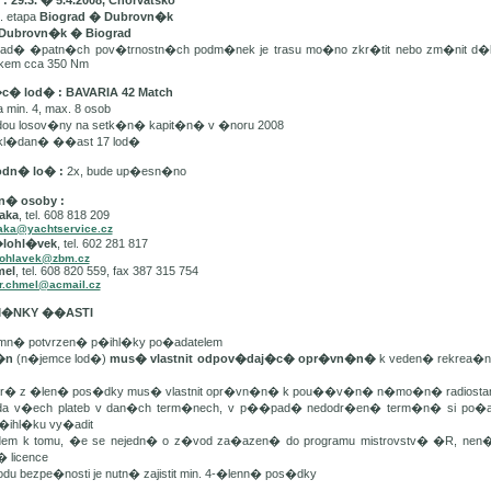
 29.3. � 5.4.2008, Chorvatsko
. etapa
Biograd � Dubrovn�k
Dubrovn�k � Biograd
d� �patn�ch pov�trnostn�ch podm�nek je trasu mo�no zkr�tit nebo zm�nit d�
lkem cca 350 Nm
�c� lod� : BAVARIA 42 Match
min. 4, max. 8 osob
dou losov�ny na setk�n� kapit�n� v �noru 2008
kl�dan� ��ast 17 lod�
odn� lo� :
2x, bude up�esn�no
n� osoby :
aka
, tel. 608 818 209
aka@yachtservice.cz
�lohl�vek
, tel. 602 281 817
lohlavek@zbm.cz
mel
, tel. 608 820 559, fax 387 315 754
r.chmel@acmail.cz
DM�NKY ��ASTI
mn� potvrzen� p�ihl�ky po�adatelem
t�n
(n�jemce lod�)
mus� vlastnit odpov�daj�c� opr�vn�n�
k veden� rekrea�n�
er� z �len� pos�dky mus� vlastnit opr�vn�n� k pou��v�n� n�mo�n� radiostan
da v�ech plateb v dan�ch term�nech, v p��pad� nedodr�en� term�n� si po�ada
�ihl�ku vy�adit
edem k tomu, �e se nejedn� o z�vod za�azen� do programu mistrovstv� �R, ne
� licence
odu bezpe�nosti je nutn� zajistit min. 4-�lenn� pos�dky