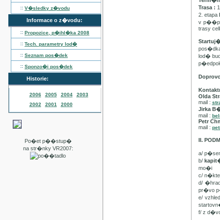
Term�n :
Trasa :
1
::
V�sledky z�vodu
2. etapa
Informace o z�vodu:
v p��pa
trasy ce
::
Propozice, p�ihl�ka
2008
Startuj
::
Tech. parametry lod�
pos�dka 
::
Seznam pos�dek
lod� bu
p�edpo
::
Sponzo�i pos�dek
Doprov
Historie:
Kontakt
2006
2005
2004
2003
Olda Str
mail :
str
2002
2001
2000
Jirka B
mail :
be
Petr Ch
mail :
pet
II. PO
Po�et p��stup�
na str�nky VR2007:
a/ p�se
b/
kapi
mo�i
c/ n�kt
d/ �hra
pr�vo p
e/ vzhl
startovn
f/ z d�v