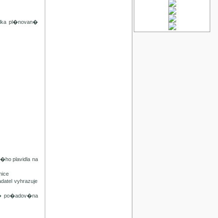
lka pl�novan�
ho plavidla na
ice
tel vyhrazuje
n� po�adov�na