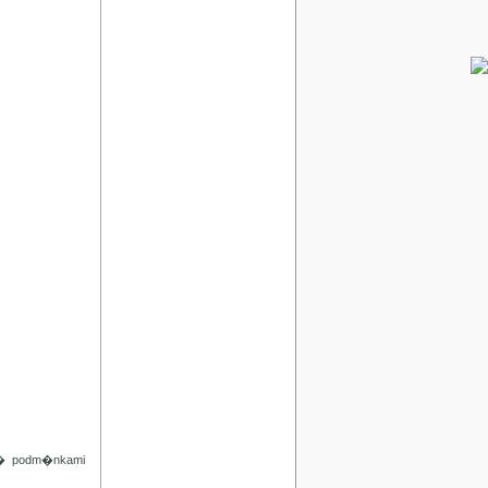
d� podm�nkami