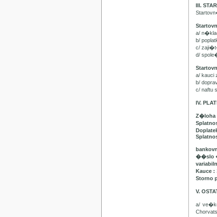
III. ST
Startov
Startov
a/ n�kl
b/ popla
c/ zaji�
d/ spol
Startov
a/ kauci
b/ dopr
c/ naft
IV. PL
Z�loha 
Splatno
Doplatek
Splatnos
bankovn
��slo 
variabil
Kauce :
Storno 
V. OST
a/ ve�
Chorvat