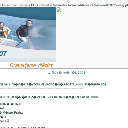
e future: use mysqli or PDO instead in
/www/doc/www.address.cz/www/vr/2007/config.p
:: Nov� ro�n�k 2008 ::
u na 9.ro�n�k z�vodu Velikono�n� regata 2008 st�hnete
ZDE
-------------------------------------------------------------------------
ICE 9. RO�N�KU Z�VODU VELIKONO�N� REGATA 2008
LADN� �DAJE
el :
� M�sto Praha
v� 4
raha 3