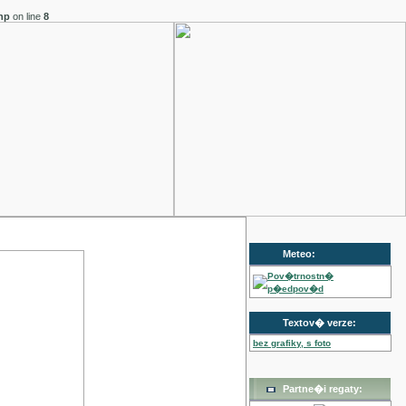
hp
on line
8
Meteo:
Pov�trnostn�
p�edpov�d
Textov� verze:
bez grafiky, s foto
Partne�i regaty: