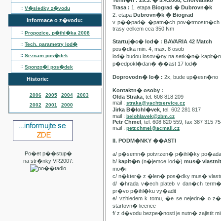
Term�n : 29.3. � 5.4.2008, Chorvatsko
Trasa :
1. etapa
Biograd � Dubrovn�k
::
V�sledky z�vodu
2. etapa
Dubrovn�k � Biograd
Informace o z�vodu:
v p��pad� �patn�ch pov�trnostn�ch p
trasy celkem cca 350 Nm
::
Propozice, p�ihl�ka
2008
Startuj�c� lod� : BAVARIA 42 Match
::
Tech. parametry lod�
pos�dka min. 4, max. 8 osob
::
Seznam pos�dek
lod� budou losov�ny na setk�n� kapit�
p�edpokl�dan� ��ast 17 lod�
::
Sponzo�i pos�dek
Doprovodn� lo� :
2x, bude up�esn�no
Historie:
Kontaktn� osoby :
2006
2005
2004
2003
Olda Straka
, tel. 608 818 209
mail :
straka@yachtservice.cz
2002
2001
2000
Jirka B�lohl�vek
, tel. 602 281 817
mail :
belohlavek@zbm.cz
Petr Chmel
, tel. 608 820 559, fax 387 315 7
mail :
petr.chmel@acmail.cz
II. PODM�NKY ��ASTI
Po�et p��stup�
a/ p�semn� potvrzen� p�ihl�ky po�ada
na str�nky VR2007:
b/
kapit�n
(n�jemce lod�)
mus� vlastn
mo�i
c/ n�kter� z �len� pos�dky mus� vla
d/ �hrada v�ech plateb v dan�ch term
pr�vo p�ihl�ku vy�adit
e/ vzhledem k tomu, �e se nejedn� o 
startovn� licence
f/ z d�vodu bezpe�nosti je nutn� zajistit