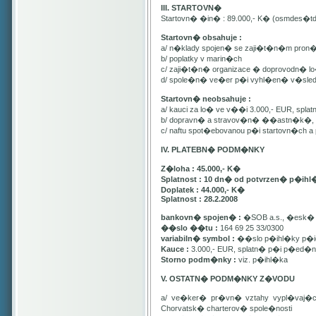
III. STARTOVN�
Startovn� �in� : 89.000,- K� (osmdes�t
Startovn� obsahuje :
a/ n�klady spojen� se zaji�t�n�m pron
b/ poplatky v marin�ch
c/ zaji�t�n� organizace � doprovodn� lo�
d/ spole�n� ve�er p�i vyhl�en� v�sle
Startovn� neobsahuje :
a/ kauci za lo� ve v��i 3.000,- EUR, spl
b/ dopravn� a stravov�n� ��astn�k�, pa
c/ naftu spot�ebovanou p�i startovn�ch
IV. PLATEBN� PODM�NKY
Z�loha : 45.000,- K�
Splatnost : 10 dn� od potvrzen� p�ihl
Doplatek : 44.000,- K�
Splatnost : 28.2.2008
bankovn� spojen� :
�SOB a.s., �esk� 
��slo ��tu :
164 69 25 33/0300
variabiln� symbol :
��slo p�ihl�ky p�id
Kauce :
3.000,- EUR, splatn� p�i p�ed�n�
Storno podm�nky :
viz. p�ihl�ka
V. OSTATN� PODM�NKY Z�VODU
a/ ve�ker� pr�vn� vztahy vypl�vaj�
Chorvatsk� charterov� spole�nosti