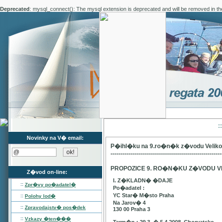
Deprecated
: mysql_connect(): The mysql extension is deprecated and will be removed in th
:
Novinky na V� email:
P�ihl�ku na 9.ro�n�k z�vodu Velik
--------------------------------------------------------
PROPOZICE 9. RO�N�KU Z�VODU V
Z�vod on-line:
I. Z�KLADN� �DAJE
::
Zpr�vy po�adatel�
Po�adatel :
YC Star� M�sto Praha
::
Polohy lod�
Na Jarov� 4
::
Zpravodajstv� pos�dek
130 00 Praha 3
::
Vzkazy �ten���