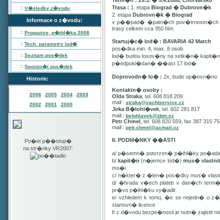
Term�n : 29.3. � 5.4.2008, Chorvatsko
Trasa :
1. etapa
Biograd � Dubrovn�k
::
V�sledky z�vodu
2. etapa
Dubrovn�k � Biograd
Informace o z�vodu:
v p��pad� �patn�ch pov�trnostn�ch p
trasy celkem cca 350 Nm
::
Propozice, p�ihl�ka
2008
Startuj�c� lod� : BAVARIA 42 Match
::
Tech. parametry lod�
pos�dka min. 4, max. 8 osob
::
Seznam pos�dek
lod� budou losov�ny na setk�n� kapit�
p�edpokl�dan� ��ast 17 lod�
::
Sponzo�i pos�dek
Doprovodn� lo� :
2x, bude up�esn�no
Historie:
Kontaktn� osoby :
2006
2005
2004
2003
Olda Straka
, tel. 608 818 209
mail :
straka@yachtservice.cz
2002
2001
2000
Jirka B�lohl�vek
, tel. 602 281 817
mail :
belohlavek@zbm.cz
Petr Chmel
, tel. 608 820 559, fax 387 315 7
mail :
petr.chmel@acmail.cz
II. PODM�NKY ��ASTI
Po�et p��stup�
na str�nky VR2007:
a/ p�semn� potvrzen� p�ihl�ky po�ada
b/
kapit�n
(n�jemce lod�)
mus� vlastn
mo�i
c/ n�kter� z �len� pos�dky mus� vla
d/ �hrada v�ech plateb v dan�ch term
pr�vo p�ihl�ku vy�adit
e/ vzhledem k tomu, �e se nejedn� o 
startovn� licence
f/ z d�vodu bezpe�nosti je nutn� zajistit