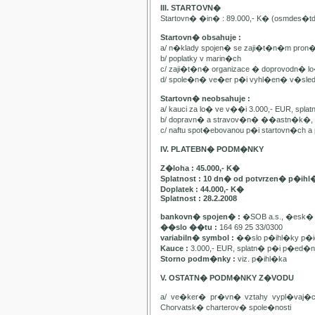
III. STARTOVN�
Startovn� �in� : 89.000,- K� (osmdes�t
Startovn� obsahuje :
a/ n�klady spojen� se zaji�t�n�m pron
b/ poplatky v marin�ch
c/ zaji�t�n� organizace � doprovodn� lo�
d/ spole�n� ve�er p�i vyhl�en� v�sle
Startovn� neobsahuje :
a/ kauci za lo� ve v��i 3.000,- EUR, spl
b/ dopravn� a stravov�n� ��astn�k�, pa
c/ naftu spot�ebovanou p�i startovn�ch
IV. PLATEBN� PODM�NKY
Z�loha : 45.000,- K�
Splatnost : 10 dn� od potvrzen� p�ihl
Doplatek : 44.000,- K�
Splatnost : 28.2.2008
bankovn� spojen� :
�SOB a.s., �esk� 
��slo ��tu :
164 69 25 33/0300
variabiln� symbol :
��slo p�ihl�ky p�id
Kauce :
3.000,- EUR, splatn� p�i p�ed�n�
Storno podm�nky :
viz. p�ihl�ka
V. OSTATN� PODM�NKY Z�VODU
a/ ve�ker� pr�vn� vztahy vypl�vaj�
Chorvatsk� charterov� spole�nosti