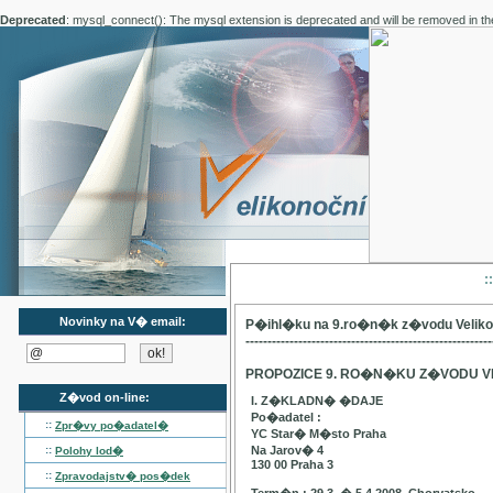
Deprecated
: mysql_connect(): The mysql extension is deprecated and will be removed in th
:
Novinky na V� email:
P�ihl�ku na 9.ro�n�k z�vodu Velik
--------------------------------------------------------
PROPOZICE 9. RO�N�KU Z�VODU V
Z�vod on-line:
I. Z�KLADN� �DAJE
Po�adatel :
::
Zpr�vy po�adatel�
YC Star� M�sto Praha
::
Na Jarov� 4
Polohy lod�
130 00 Praha 3
::
Zpravodajstv� pos�dek