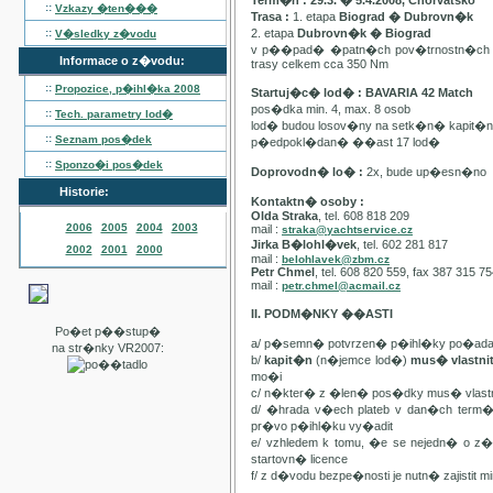
Term�n : 29.3. � 5.4.2008, Chorvatsko
::
Vzkazy �ten���
Trasa :
1. etapa
Biograd � Dubrovn�k
::
2. etapa
Dubrovn�k � Biograd
V�sledky z�vodu
v p��pad� �patn�ch pov�trnostn�ch p
Informace o z�vodu:
trasy celkem cca 350 Nm
::
Propozice, p�ihl�ka
2008
Startuj�c� lod� : BAVARIA 42 Match
pos�dka min. 4, max. 8 osob
::
Tech. parametry lod�
lod� budou losov�ny na setk�n� kapit�
::
Seznam pos�dek
p�edpokl�dan� ��ast 17 lod�
::
Sponzo�i pos�dek
Doprovodn� lo� :
2x, bude up�esn�no
Historie:
Kontaktn� osoby :
Olda Straka
, tel. 608 818 209
2006
2005
2004
2003
mail :
straka@yachtservice.cz
Jirka B�lohl�vek
, tel. 602 281 817
2002
2001
2000
mail :
belohlavek@zbm.cz
Petr Chmel
, tel. 608 820 559, fax 387 315 7
mail :
petr.chmel@acmail.cz
II. PODM�NKY ��ASTI
Po�et p��stup�
a/ p�semn� potvrzen� p�ihl�ky po�ada
na str�nky VR2007:
b/
kapit�n
(n�jemce lod�)
mus� vlastn
mo�i
c/ n�kter� z �len� pos�dky mus� vla
d/ �hrada v�ech plateb v dan�ch term
pr�vo p�ihl�ku vy�adit
e/ vzhledem k tomu, �e se nejedn� o 
startovn� licence
f/ z d�vodu bezpe�nosti je nutn� zajistit