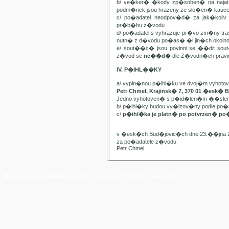
b/ ve�ker� �kody zp�soben� na najat
podm�nek jsou hrazeny ze slo�en� kauc
c/ po�adatel neodpov�d� za jak�kol
pr�b�hu z�vodu
d/ po�adatel s vyhrazuje pr�vo zm�ny t
nutn� z d�vodu po�as� �i jin�ch oko
e/ sout��c� jsou povinni se ��dit sou
z�vod se
ne��d�
dle Z�vodn�ch pravide
IV. P�IHL��KY
a/ vypln�nou p�ihl�ku ve dvoj�m vyhot
Petr Chmel, Krajinsk� 7, 370 01 �esk� 
Jedno vyhotoven� s p�id�len�m ��slem
b/ p�ihl�ky budou vy�izov�ny podle p
c/
p�ihl�ka je platn� po potvrzen� po
v �esk�ch Bud�jovic�ch dne 23.��jna 
za po�adatele z�vodu
Petr Chmel
� Yach Club Star� M�sto. 2006, WebDesign:
RNDr. Filip Pe�ek, PhD.