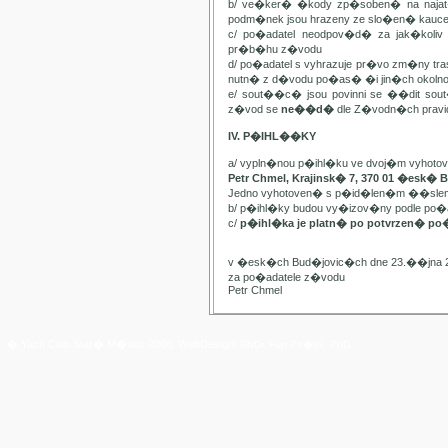
b/ ve�ker� �kody zp�soben� na najat
podm�nek jsou hrazeny ze slo�en� kauc
c/ po�adatel neodpov�d� za jak�kol
pr�b�hu z�vodu
d/ po�adatel s vyhrazuje pr�vo zm�ny t
nutn� z d�vodu po�as� �i jin�ch oko
e/ sout��c� jsou povinni se ��dit sou
z�vod se
ne��d�
dle Z�vodn�ch pravide
IV. P�IHL��KY
a/ vypln�nou p�ihl�ku ve dvoj�m vyhot
Petr Chmel, Krajinsk� 7, 370 01 �esk� 
Jedno vyhotoven� s p�id�len�m ��slem
b/ p�ihl�ky budou vy�izov�ny podle p
c/
p�ihl�ka je platn� po potvrzen� po
v �esk�ch Bud�jovic�ch dne 23.��jna 
za po�adatele z�vodu
Petr Chmel
� Yach Club Star� M�sto. 2006, WebDesign:
RNDr. Filip Pe�ek, PhD.