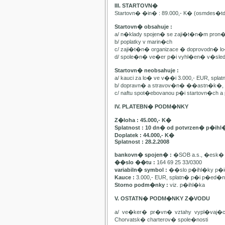
III. STARTOVN�
Startovn� �in� : 89.000,- K� (osmdes�t
Startovn� obsahuje :
a/ n�klady spojen� se zaji�t�n�m pron
b/ poplatky v marin�ch
c/ zaji�t�n� organizace � doprovodn� lo�
d/ spole�n� ve�er p�i vyhl�en� v�sle
Startovn� neobsahuje :
a/ kauci za lo� ve v��i 3.000,- EUR, spl
b/ dopravn� a stravov�n� ��astn�k�, pa
c/ naftu spot�ebovanou p�i startovn�ch
IV. PLATEBN� PODM�NKY
Z�loha : 45.000,- K�
Splatnost : 10 dn� od potvrzen� p�ihl
Doplatek : 44.000,- K�
Splatnost : 28.2.2008
bankovn� spojen� :
�SOB a.s., �esk� 
��slo ��tu :
164 69 25 33/0300
variabiln� symbol :
��slo p�ihl�ky p�id
Kauce :
3.000,- EUR, splatn� p�i p�ed�n�
Storno podm�nky :
viz. p�ihl�ka
V. OSTATN� PODM�NKY Z�VODU
a/ ve�ker� pr�vn� vztahy vypl�vaj�
Chorvatsk� charterov� spole�nosti