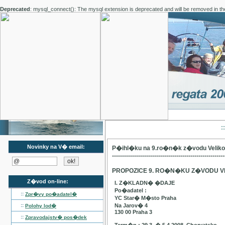
Deprecated
: mysql_connect(): The mysql extension is deprecated and will be removed in th
:
Novinky na V� email:
P�ihl�ku na 9.ro�n�k z�vodu Velik
--------------------------------------------------------
PROPOZICE 9. RO�N�KU Z�VODU V
Z�vod on-line:
I. Z�KLADN� �DAJE
Po�adatel :
::
Zpr�vy po�adatel�
YC Star� M�sto Praha
::
Na Jarov� 4
Polohy lod�
130 00 Praha 3
::
Zpravodajstv� pos�dek