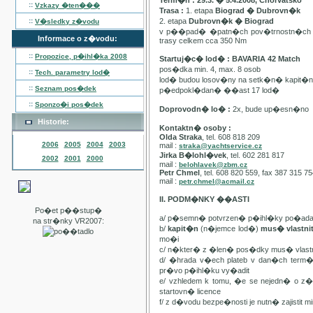
Term�n : 29.3. � 5.4.2008, Chorvatsko
::
Vzkazy �ten���
Trasa :
1. etapa
Biograd � Dubrovn�k
::
2. etapa
Dubrovn�k � Biograd
V�sledky z�vodu
v p��pad� �patn�ch pov�trnostn�ch p
Informace o z�vodu:
trasy celkem cca 350 Nm
::
Propozice, p�ihl�ka
2008
Startuj�c� lod� : BAVARIA 42 Match
pos�dka min. 4, max. 8 osob
::
Tech. parametry lod�
lod� budou losov�ny na setk�n� kapit�
::
Seznam pos�dek
p�edpokl�dan� ��ast 17 lod�
::
Sponzo�i pos�dek
Doprovodn� lo� :
2x, bude up�esn�no
Historie:
Kontaktn� osoby :
Olda Straka
, tel. 608 818 209
2006
2005
2004
2003
mail :
straka@yachtservice.cz
Jirka B�lohl�vek
, tel. 602 281 817
2002
2001
2000
mail :
belohlavek@zbm.cz
Petr Chmel
, tel. 608 820 559, fax 387 315 7
mail :
petr.chmel@acmail.cz
II. PODM�NKY ��ASTI
Po�et p��stup�
a/ p�semn� potvrzen� p�ihl�ky po�ada
na str�nky VR2007:
b/
kapit�n
(n�jemce lod�)
mus� vlastn
mo�i
c/ n�kter� z �len� pos�dky mus� vla
d/ �hrada v�ech plateb v dan�ch term
pr�vo p�ihl�ku vy�adit
e/ vzhledem k tomu, �e se nejedn� o 
startovn� licence
f/ z d�vodu bezpe�nosti je nutn� zajistit