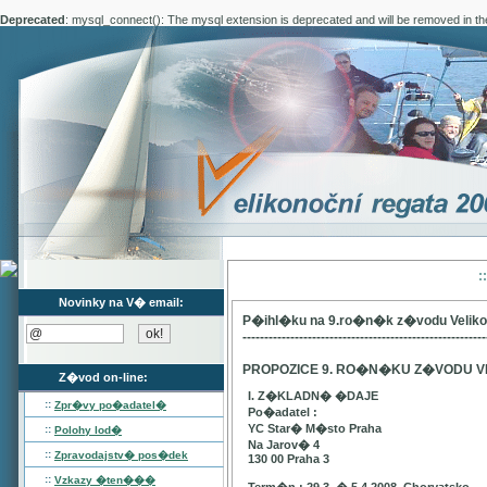
Deprecated
: mysql_connect(): The mysql extension is deprecated and will be removed in th
:
Novinky na V� email:
P�ihl�ku na 9.ro�n�k z�vodu Velik
--------------------------------------------------------
PROPOZICE 9. RO�N�KU Z�VODU V
Z�vod on-line:
I. Z�KLADN� �DAJE
::
Zpr�vy po�adatel�
Po�adatel :
YC Star� M�sto Praha
::
Polohy lod�
Na Jarov� 4
::
Zpravodajstv� pos�dek
130 00 Praha 3
::
Vzkazy �ten���