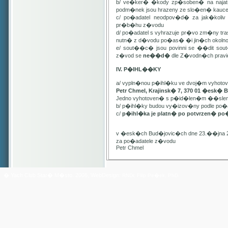
b/ ve�ker� �kody zp�soben� na najat
podm�nek jsou hrazeny ze slo�en� kauc
c/ po�adatel neodpov�d� za jak�kol
pr�b�hu z�vodu
d/ po�adatel s vyhrazuje pr�vo zm�ny t
nutn� z d�vodu po�as� �i jin�ch oko
e/ sout��c� jsou povinni se ��dit sou
z�vod se
ne��d�
dle Z�vodn�ch pravide
IV. P�IHL��KY
a/ vypln�nou p�ihl�ku ve dvoj�m vyhot
Petr Chmel, Krajinsk� 7, 370 01 �esk� 
Jedno vyhotoven� s p�id�len�m ��slem
b/ p�ihl�ky budou vy�izov�ny podle p
c/
p�ihl�ka je platn� po potvrzen� po
v �esk�ch Bud�jovic�ch dne 23.��jna 
za po�adatele z�vodu
Petr Chmel
� Yach Club Star� M�sto. 2006, WebDesign:
RNDr. Filip Pe�ek, PhD.