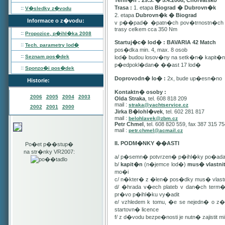
Term�n : 29.3. � 5.4.2008, Chorvatsko
Trasa :
1. etapa
Biograd � Dubrovn�k
::
V�sledky z�vodu
2. etapa
Dubrovn�k � Biograd
Informace o z�vodu:
v p��pad� �patn�ch pov�trnostn�ch p
trasy celkem cca 350 Nm
::
Propozice, p�ihl�ka
2008
Startuj�c� lod� : BAVARIA 42 Match
::
Tech. parametry lod�
pos�dka min. 4, max. 8 osob
::
Seznam pos�dek
lod� budou losov�ny na setk�n� kapit�
p�edpokl�dan� ��ast 17 lod�
::
Sponzo�i pos�dek
Doprovodn� lo� :
2x, bude up�esn�no
Historie:
Kontaktn� osoby :
2006
2005
2004
2003
Olda Straka
, tel. 608 818 209
mail :
straka@yachtservice.cz
2002
2001
2000
Jirka B�lohl�vek
, tel. 602 281 817
mail :
belohlavek@zbm.cz
Petr Chmel
, tel. 608 820 559, fax 387 315 7
mail :
petr.chmel@acmail.cz
II. PODM�NKY ��ASTI
Po�et p��stup�
na str�nky VR2007:
a/ p�semn� potvrzen� p�ihl�ky po�ada
b/
kapit�n
(n�jemce lod�)
mus� vlastn
mo�i
c/ n�kter� z �len� pos�dky mus� vla
d/ �hrada v�ech plateb v dan�ch term
pr�vo p�ihl�ku vy�adit
e/ vzhledem k tomu, �e se nejedn� o 
startovn� licence
f/ z d�vodu bezpe�nosti je nutn� zajistit