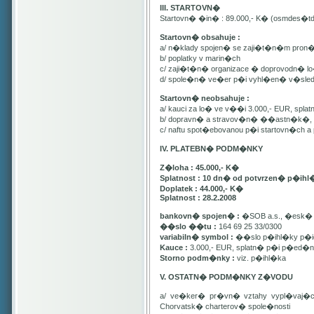
III. STARTOVN�
Startovn� �in� : 89.000,- K� (osmdes�t
Startovn� obsahuje :
a/ n�klady spojen� se zaji�t�n�m pron
b/ poplatky v marin�ch
c/ zaji�t�n� organizace � doprovodn� lo�
d/ spole�n� ve�er p�i vyhl�en� v�sle
Startovn� neobsahuje :
a/ kauci za lo� ve v��i 3.000,- EUR, spl
b/ dopravn� a stravov�n� ��astn�k�, pa
c/ naftu spot�ebovanou p�i startovn�ch
IV. PLATEBN� PODM�NKY
Z�loha : 45.000,- K�
Splatnost : 10 dn� od potvrzen� p�ihl
Doplatek : 44.000,- K�
Splatnost : 28.2.2008
bankovn� spojen� :
�SOB a.s., �esk� 
��slo ��tu :
164 69 25 33/0300
variabiln� symbol :
��slo p�ihl�ky p�id
Kauce :
3.000,- EUR, splatn� p�i p�ed�n�
Storno podm�nky :
viz. p�ihl�ka
V. OSTATN� PODM�NKY Z�VODU
a/ ve�ker� pr�vn� vztahy vypl�vaj�
Chorvatsk� charterov� spole�nosti