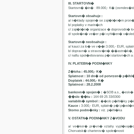
III. STARTOVN�
Startovn� �in� : 89.000,- K� (osmdes�t
Startovn� obsahuje :
a/ n�klady spojen� se zaji�t�n�m pron
b/ poplatky v marin�ch
c/ zaji�t�n� organizace � doprovodn� lo�
d/ spole�n� ve�er p�i vyhl�en� v�sle
Startovn� neobsahuje :
a/ kauci za lo� ve v��i 3.000,- EUR, spl
b/ dopravn� a stravov�n� ��astn�k�, pa
c/ naftu spot�ebovanou p�i startovn�ch
IV. PLATEBN� PODM�NKY
Z�loha : 45.000,- K�
Splatnost : 10 dn� od potvrzen� p�ihl
Doplatek : 44.000,- K�
Splatnost : 28.2.2008
bankovn� spojen� :
�SOB a.s., �esk� 
��slo ��tu :
164 69 25 33/0300
variabiln� symbol :
��slo p�ihl�ky p�id
Kauce :
3.000,- EUR, splatn� p�i p�ed�n�
Storno podm�nky :
viz. p�ihl�ka
V. OSTATN� PODM�NKY Z�VODU
a/ ve�ker� pr�vn� vztahy vypl�vaj�
Chorvatsk� charterov� spole�nosti