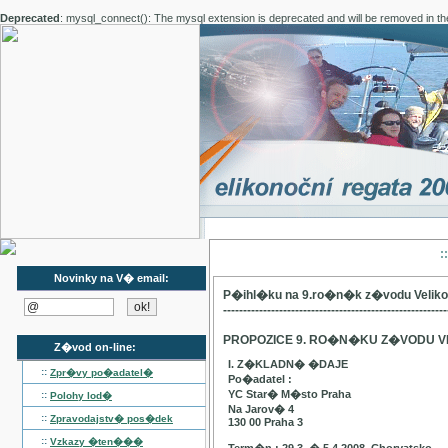
Deprecated
: mysql_connect(): The mysql extension is deprecated and will be removed in th
:
Novinky na V� email:
P�ihl�ku na 9.ro�n�k z�vodu Velik
--------------------------------------------------------
PROPOZICE 9. RO�N�KU Z�VODU V
Z�vod on-line:
I. Z�KLADN� �DAJE
::
Zpr�vy po�adatel�
Po�adatel :
YC Star� M�sto Praha
::
Polohy lod�
Na Jarov� 4
::
Zpravodajstv� pos�dek
130 00 Praha 3
::
Vzkazy �ten���