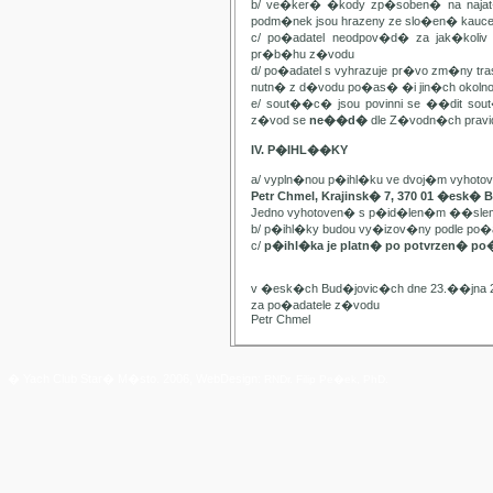
b/ ve�ker� �kody zp�soben� na najat
podm�nek jsou hrazeny ze slo�en� kauc
c/ po�adatel neodpov�d� za jak�kol
pr�b�hu z�vodu
d/ po�adatel s vyhrazuje pr�vo zm�ny t
nutn� z d�vodu po�as� �i jin�ch oko
e/ sout��c� jsou povinni se ��dit sou
z�vod se
ne��d�
dle Z�vodn�ch pravide
IV. P�IHL��KY
a/ vypln�nou p�ihl�ku ve dvoj�m vyhot
Petr Chmel, Krajinsk� 7, 370 01 �esk� 
Jedno vyhotoven� s p�id�len�m ��slem
b/ p�ihl�ky budou vy�izov�ny podle p
c/
p�ihl�ka je platn� po potvrzen� po
v �esk�ch Bud�jovic�ch dne 23.��jna 
za po�adatele z�vodu
Petr Chmel
� Yach Club Star� M�sto. 2006, WebDesign:
RNDr. Filip Pe�ek, PhD.