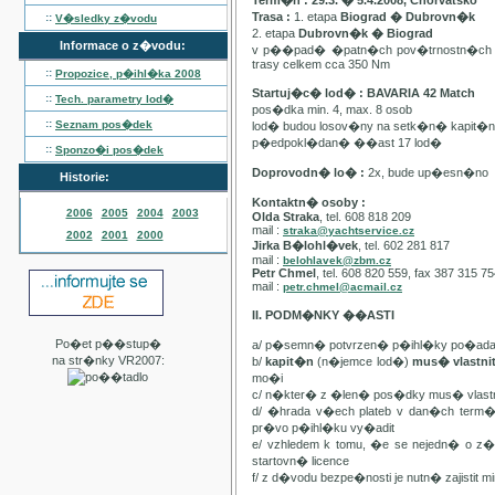
Term�n : 29.3. � 5.4.2008, Chorvatsko
Trasa :
1. etapa
Biograd � Dubrovn�k
::
V�sledky z�vodu
2. etapa
Dubrovn�k � Biograd
Informace o z�vodu:
v p��pad� �patn�ch pov�trnostn�ch p
trasy celkem cca 350 Nm
::
Propozice, p�ihl�ka
2008
Startuj�c� lod� : BAVARIA 42 Match
::
Tech. parametry lod�
pos�dka min. 4, max. 8 osob
::
Seznam pos�dek
lod� budou losov�ny na setk�n� kapit�
p�edpokl�dan� ��ast 17 lod�
::
Sponzo�i pos�dek
Doprovodn� lo� :
2x, bude up�esn�no
Historie:
Kontaktn� osoby :
2006
2005
2004
2003
Olda Straka
, tel. 608 818 209
mail :
straka@yachtservice.cz
2002
2001
2000
Jirka B�lohl�vek
, tel. 602 281 817
mail :
belohlavek@zbm.cz
Petr Chmel
, tel. 608 820 559, fax 387 315 7
mail :
petr.chmel@acmail.cz
II. PODM�NKY ��ASTI
Po�et p��stup�
a/ p�semn� potvrzen� p�ihl�ky po�ada
na str�nky VR2007:
b/
kapit�n
(n�jemce lod�)
mus� vlastn
mo�i
c/ n�kter� z �len� pos�dky mus� vla
d/ �hrada v�ech plateb v dan�ch term
pr�vo p�ihl�ku vy�adit
e/ vzhledem k tomu, �e se nejedn� o 
startovn� licence
f/ z d�vodu bezpe�nosti je nutn� zajistit