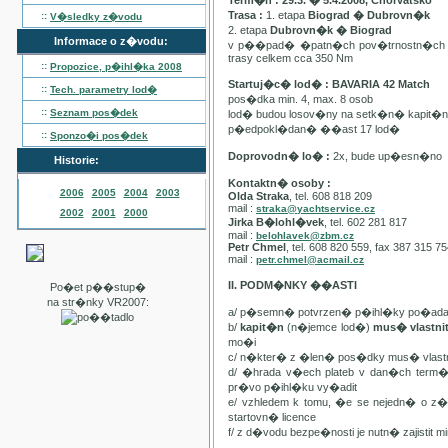
Term�n : 29.3. � 5.4.2008, Chorvatsko
Trasa :
1. etapa
Biograd � Dubrovn�k
::
V�sledky z�vodu
2. etapa
Dubrovn�k � Biograd
Informace o z�vodu:
v p��pad� �patn�ch pov�trnostn�ch p
trasy celkem cca 350 Nm
::
Propozice, p�ihl�ka
2008
Startuj�c� lod� : BAVARIA 42 Match
::
Tech. parametry lod�
pos�dka min. 4, max. 8 osob
::
Seznam pos�dek
lod� budou losov�ny na setk�n� kapit�
p�edpokl�dan� ��ast 17 lod�
::
Sponzo�i pos�dek
Doprovodn� lo� :
2x, bude up�esn�no
Historie:
Kontaktn� osoby :
2006
2005
2004
2003
Olda Straka
, tel. 608 818 209
mail :
straka@yachtservice.cz
2002
2001
2000
Jirka B�lohl�vek
, tel. 602 281 817
mail :
belohlavek@zbm.cz
Petr Chmel
, tel. 608 820 559, fax 387 315 7
mail :
petr.chmel@acmail.cz
II. PODM�NKY ��ASTI
Po�et p��stup�
na str�nky VR2007:
a/ p�semn� potvrzen� p�ihl�ky po�ada
b/
kapit�n
(n�jemce lod�)
mus� vlastn
mo�i
c/ n�kter� z �len� pos�dky mus� vla
d/ �hrada v�ech plateb v dan�ch term
pr�vo p�ihl�ku vy�adit
e/ vzhledem k tomu, �e se nejedn� o 
startovn� licence
f/ z d�vodu bezpe�nosti je nutn� zajistit