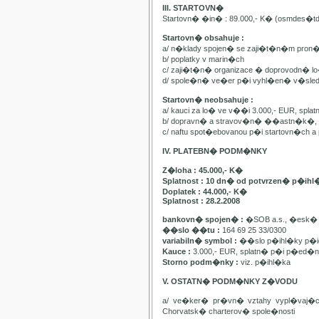
III. STARTOVN�
Startovn� �in� : 89.000,- K� (osmdes�t
Startovn� obsahuje :
a/ n�klady spojen� se zaji�t�n�m pron
b/ poplatky v marin�ch
c/ zaji�t�n� organizace � doprovodn� lo�
d/ spole�n� ve�er p�i vyhl�en� v�sle
Startovn� neobsahuje :
a/ kauci za lo� ve v��i 3.000,- EUR, spl
b/ dopravn� a stravov�n� ��astn�k�, pa
c/ naftu spot�ebovanou p�i startovn�ch
IV. PLATEBN� PODM�NKY
Z�loha : 45.000,- K�
Splatnost : 10 dn� od potvrzen� p�ihl
Doplatek : 44.000,- K�
Splatnost : 28.2.2008
bankovn� spojen� :
�SOB a.s., �esk� 
��slo ��tu :
164 69 25 33/0300
variabiln� symbol :
��slo p�ihl�ky p�id
Kauce :
3.000,- EUR, splatn� p�i p�ed�n�
Storno podm�nky :
viz. p�ihl�ka
V. OSTATN� PODM�NKY Z�VODU
a/ ve�ker� pr�vn� vztahy vypl�vaj�
Chorvatsk� charterov� spole�nosti