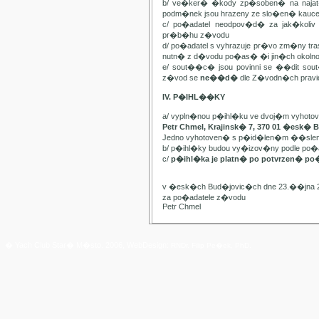
b/ ve�ker� �kody zp�soben� na najat
podm�nek jsou hrazeny ze slo�en� kauc
c/ po�adatel neodpov�d� za jak�kol
pr�b�hu z�vodu
d/ po�adatel s vyhrazuje pr�vo zm�ny t
nutn� z d�vodu po�as� �i jin�ch oko
e/ sout��c� jsou povinni se ��dit sou
z�vod se
ne��d�
dle Z�vodn�ch pravide
IV. P�IHL��KY
a/ vypln�nou p�ihl�ku ve dvoj�m vyhot
Petr Chmel, Krajinsk� 7, 370 01 �esk� 
Jedno vyhotoven� s p�id�len�m ��slem
b/ p�ihl�ky budou vy�izov�ny podle p
c/
p�ihl�ka je platn� po potvrzen� po
v �esk�ch Bud�jovic�ch dne 23.��jna 
za po�adatele z�vodu
Petr Chmel
� Yach Club Star� M�sto. 2006, WebDesign:
RNDr. Filip Pe�ek, PhD.