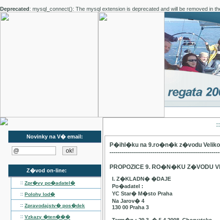
Deprecated
: mysql_connect(): The mysql extension is deprecated and will be removed in th
:
Novinky na V� email:
P�ihl�ku na 9.ro�n�k z�vodu Velik
--------------------------------------------------------
PROPOZICE 9. RO�N�KU Z�VODU V
Z�vod on-line:
I. Z�KLADN� �DAJE
::
Zpr�vy po�adatel�
Po�adatel :
YC Star� M�sto Praha
::
Polohy lod�
Na Jarov� 4
::
Zpravodajstv� pos�dek
130 00 Praha 3
::
Vzkazy �ten���