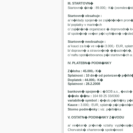
III. STARTOVN�
Startovn� �in� : 89.000,- K� (osmdes�t
Startovn� obsahuje :
a/ n�klady spojen� se zaji�t�n�m pron
b/ poplatky v marin�ch
c/ zaji�t�n� organizace � doprovodn� lo�
d/ spole�n� ve�er p�i vyhl�en� v�sle
Startovn� neobsahuje :
a/ kauci za lo� ve v��i 3.000,- EUR, spl
b/ dopravn� a stravov�n� ��astn�k�, pa
c/ naftu spot�ebovanou p�i startovn�ch
IV. PLATEBN� PODM�NKY
Z�loha : 45.000,- K�
Splatnost : 10 dn� od potvrzen� p�ihl
Doplatek : 44.000,- K�
Splatnost : 28.2.2008
bankovn� spojen� :
�SOB a.s., �esk� 
��slo ��tu :
164 69 25 33/0300
variabiln� symbol :
��slo p�ihl�ky p�id
Kauce :
3.000,- EUR, splatn� p�i p�ed�n�
Storno podm�nky :
viz. p�ihl�ka
V. OSTATN� PODM�NKY Z�VODU
a/ ve�ker� pr�vn� vztahy vypl�vaj�
Chorvatsk� charterov� spole�nosti