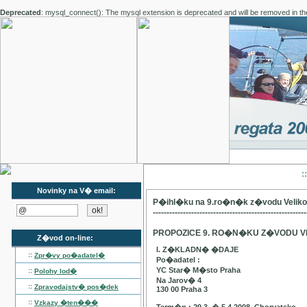
Deprecated
: mysql_connect(): The mysql extension is deprecated and will be removed in th
:
Novinky na V� email:
P�ihl�ku na 9.ro�n�k z�vodu Velik
--------------------------------------------------------
PROPOZICE 9. RO�N�KU Z�VODU V
Z�vod on-line:
I. Z�KLADN� �DAJE
::
Zpr�vy po�adatel�
Po�adatel :
YC Star� M�sto Praha
::
Polohy lod�
Na Jarov� 4
::
Zpravodajstv� pos�dek
130 00 Praha 3
::
Vzkazy �ten���