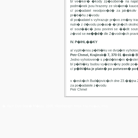
b/ ve�ker� �kody zp�soben� na najat
podm�nek jsou hrazeny ze slo�en� kauc
c/ po�adatel neodpov�d� za jak�kol
pr�b�hu z�vodu
d/ po�adatel s vyhrazuje pr�vo zm�ny t
nutn� z d�vodu po�as� �i jin�ch oko
e/ sout��c� jsou povinni se ��dit sou
z�vod se
ne��d�
dle Z�vodn�ch pravide
IV. P�IHL��KY
a/ vypln�nou p�ihl�ku ve dvoj�m vyhot
Petr Chmel, Krajinsk� 7, 370 01 �esk� 
Jedno vyhotoven� s p�id�len�m ��slem
b/ p�ihl�ky budou vy�izov�ny podle p
c/
p�ihl�ka je platn� po potvrzen� po
v �esk�ch Bud�jovic�ch dne 23.��jna 
za po�adatele z�vodu
Petr Chmel
� Yach Club Star� M�sto. 2006, WebDesign:
RNDr. Filip Pe�ek, PhD.