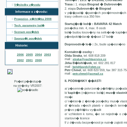
Term�n : 29.3. � 5.4.2008, Chorvatsko
Trasa :
1. etapa
Biograd � Dubrovn�k
::
V�sledky z�vodu
2. etapa
Dubrovn�k � Biograd
Informace o z�vodu:
v p��pad� �patn�ch pov�trnostn�ch p
trasy celkem cca 350 Nm
::
Propozice, p�ihl�ka
2008
Startuj�c� lod� : BAVARIA 42 Match
::
Tech. parametry lod�
pos�dka min. 4, max. 8 osob
::
Seznam pos�dek
lod� budou losov�ny na setk�n� kapit�
p�edpokl�dan� ��ast 17 lod�
::
Sponzo�i pos�dek
Doprovodn� lo� :
2x, bude up�esn�no
Historie:
Kontaktn� osoby :
2006
2005
2004
2003
Olda Straka
, tel. 608 818 209
mail :
straka@yachtservice.cz
2002
2001
2000
Jirka B�lohl�vek
, tel. 602 281 817
mail :
belohlavek@zbm.cz
Petr Chmel
, tel. 608 820 559, fax 387 315 7
mail :
petr.chmel@acmail.cz
II. PODM�NKY ��ASTI
Po�et p��stup�
na str�nky VR2007:
a/ p�semn� potvrzen� p�ihl�ky po�ada
b/
kapit�n
(n�jemce lod�)
mus� vlastn
mo�i
c/ n�kter� z �len� pos�dky mus� vla
d/ �hrada v�ech plateb v dan�ch term
pr�vo p�ihl�ku vy�adit
e/ vzhledem k tomu, �e se nejedn� o 
startovn� licence
f/ z d�vodu bezpe�nosti je nutn� zajistit