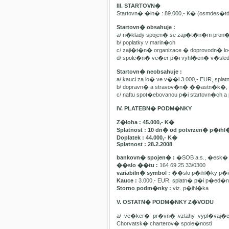
III. STARTOVN�
Startovn� �in� : 89.000,- K� (osmdes�t
Startovn� obsahuje :
a/ n�klady spojen� se zaji�t�n�m pron
b/ poplatky v marin�ch
c/ zaji�t�n� organizace � doprovodn� lo�
d/ spole�n� ve�er p�i vyhl�en� v�sle
Startovn� neobsahuje :
a/ kauci za lo� ve v��i 3.000,- EUR, spl
b/ dopravn� a stravov�n� ��astn�k�, pa
c/ naftu spot�ebovanou p�i startovn�ch
IV. PLATEBN� PODM�NKY
Z�loha : 45.000,- K�
Splatnost : 10 dn� od potvrzen� p�ihl
Doplatek : 44.000,- K�
Splatnost : 28.2.2008
bankovn� spojen� :
�SOB a.s., �esk� 
��slo ��tu :
164 69 25 33/0300
variabiln� symbol :
��slo p�ihl�ky p�id
Kauce :
3.000,- EUR, splatn� p�i p�ed�n�
Storno podm�nky :
viz. p�ihl�ka
V. OSTATN� PODM�NKY Z�VODU
a/ ve�ker� pr�vn� vztahy vypl�vaj�
Chorvatsk� charterov� spole�nosti