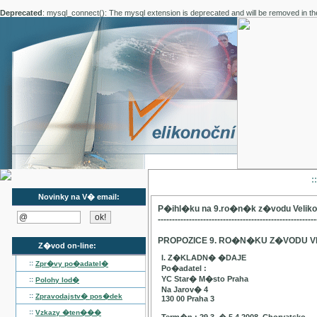
Deprecated
: mysql_connect(): The mysql extension is deprecated and will be removed in th
:
Novinky na V� email:
P�ihl�ku na 9.ro�n�k z�vodu Velik
--------------------------------------------------------
PROPOZICE 9. RO�N�KU Z�VODU V
Z�vod on-line:
I. Z�KLADN� �DAJE
::
Zpr�vy po�adatel�
Po�adatel :
YC Star� M�sto Praha
::
Polohy lod�
Na Jarov� 4
::
Zpravodajstv� pos�dek
130 00 Praha 3
::
Vzkazy �ten���