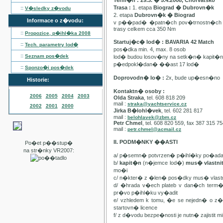
Term�n : 29.3. � 5.4.2008, Chorvatsko
Trasa :
1. etapa
Biograd � Dubrovn�k
::
V�sledky z�vodu
2. etapa
Dubrovn�k � Biograd
Informace o z�vodu:
v p��pad� �patn�ch pov�trnostn�ch p
trasy celkem cca 350 Nm
::
Propozice, p�ihl�ka
2008
Startuj�c� lod� : BAVARIA 42 Match
::
Tech. parametry lod�
pos�dka min. 4, max. 8 osob
::
Seznam pos�dek
lod� budou losov�ny na setk�n� kapit�
p�edpokl�dan� ��ast 17 lod�
::
Sponzo�i pos�dek
Doprovodn� lo� :
2x, bude up�esn�no
Historie:
Kontaktn� osoby :
2006
2005
2004
2003
Olda Straka
, tel. 608 818 209
mail :
straka@yachtservice.cz
2002
2001
2000
Jirka B�lohl�vek
, tel. 602 281 817
mail :
belohlavek@zbm.cz
Petr Chmel
, tel. 608 820 559, fax 387 315 7
mail :
petr.chmel@acmail.cz
II. PODM�NKY ��ASTI
Po�et p��stup�
na str�nky VR2007:
a/ p�semn� potvrzen� p�ihl�ky po�ada
b/
kapit�n
(n�jemce lod�)
mus� vlastn
mo�i
c/ n�kter� z �len� pos�dky mus� vla
d/ �hrada v�ech plateb v dan�ch term
pr�vo p�ihl�ku vy�adit
e/ vzhledem k tomu, �e se nejedn� o 
startovn� licence
f/ z d�vodu bezpe�nosti je nutn� zajistit