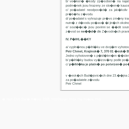
b/ ve�ker� �kody zp�soben� na najat
podm�nek jsou hrazeny ze slo�en� kauc
c/ po�adatel neodpov�d� za jak�kol
pr�b�hu z�vodu
d/ po�adatel s vyhrazuje pr�vo zm�ny t
nutn� z d�vodu po�as� �i jin�ch oko
e/ sout��c� jsou povinni se ��dit sou
z�vod se
ne��d�
dle Z�vodn�ch pravide
IV. P�IHL��KY
a/ vypln�nou p�ihl�ku ve dvoj�m vyhot
Petr Chmel, Krajinsk� 7, 370 01 �esk� 
Jedno vyhotoven� s p�id�len�m ��slem
b/ p�ihl�ky budou vy�izov�ny podle p
c/
p�ihl�ka je platn� po potvrzen� po
v �esk�ch Bud�jovic�ch dne 23.��jna 
za po�adatele z�vodu
Petr Chmel
� Yach Club Star� M�sto. 2006, WebDesign:
RNDr. Filip Pe�ek, PhD.