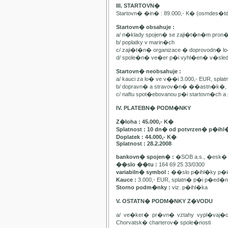
III. STARTOVN�
Startovn� �in� : 89.000,- K� (osmdes�t
Startovn� obsahuje :
a/ n�klady spojen� se zaji�t�n�m pron
b/ poplatky v marin�ch
c/ zaji�t�n� organizace � doprovodn� lo�
d/ spole�n� ve�er p�i vyhl�en� v�sle
Startovn� neobsahuje :
a/ kauci za lo� ve v��i 3.000,- EUR, spl
b/ dopravn� a stravov�n� ��astn�k�, pa
c/ naftu spot�ebovanou p�i startovn�ch
IV. PLATEBN� PODM�NKY
Z�loha : 45.000,- K�
Splatnost : 10 dn� od potvrzen� p�ihl
Doplatek : 44.000,- K�
Splatnost : 28.2.2008
bankovn� spojen� :
�SOB a.s., �esk� 
��slo ��tu :
164 69 25 33/0300
variabiln� symbol :
��slo p�ihl�ky p�id
Kauce :
3.000,- EUR, splatn� p�i p�ed�n�
Storno podm�nky :
viz. p�ihl�ka
V. OSTATN� PODM�NKY Z�VODU
a/ ve�ker� pr�vn� vztahy vypl�vaj�
Chorvatsk� charterov� spole�nosti