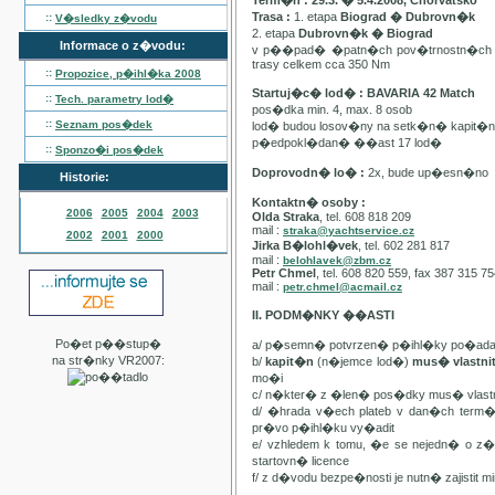
Term�n : 29.3. � 5.4.2008, Chorvatsko
Trasa :
1. etapa
Biograd � Dubrovn�k
::
V�sledky z�vodu
2. etapa
Dubrovn�k � Biograd
Informace o z�vodu:
v p��pad� �patn�ch pov�trnostn�ch p
trasy celkem cca 350 Nm
::
Propozice, p�ihl�ka
2008
Startuj�c� lod� : BAVARIA 42 Match
::
Tech. parametry lod�
pos�dka min. 4, max. 8 osob
::
Seznam pos�dek
lod� budou losov�ny na setk�n� kapit�
p�edpokl�dan� ��ast 17 lod�
::
Sponzo�i pos�dek
Doprovodn� lo� :
2x, bude up�esn�no
Historie:
Kontaktn� osoby :
2006
2005
2004
2003
Olda Straka
, tel. 608 818 209
mail :
straka@yachtservice.cz
2002
2001
2000
Jirka B�lohl�vek
, tel. 602 281 817
mail :
belohlavek@zbm.cz
Petr Chmel
, tel. 608 820 559, fax 387 315 7
mail :
petr.chmel@acmail.cz
II. PODM�NKY ��ASTI
Po�et p��stup�
a/ p�semn� potvrzen� p�ihl�ky po�ada
na str�nky VR2007:
b/
kapit�n
(n�jemce lod�)
mus� vlastn
mo�i
c/ n�kter� z �len� pos�dky mus� vla
d/ �hrada v�ech plateb v dan�ch term
pr�vo p�ihl�ku vy�adit
e/ vzhledem k tomu, �e se nejedn� o 
startovn� licence
f/ z d�vodu bezpe�nosti je nutn� zajistit