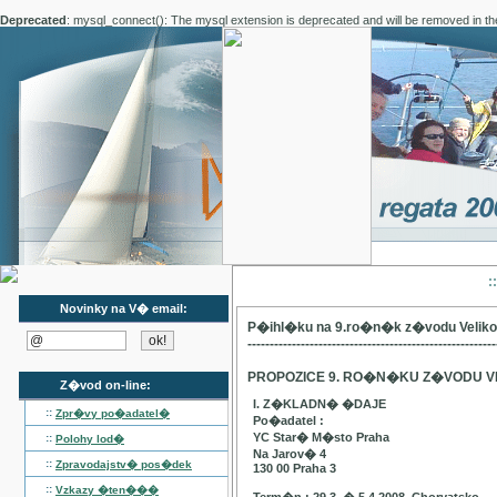
Deprecated
: mysql_connect(): The mysql extension is deprecated and will be removed in th
:
Novinky na V� email:
P�ihl�ku na 9.ro�n�k z�vodu Velik
--------------------------------------------------------
PROPOZICE 9. RO�N�KU Z�VODU V
Z�vod on-line:
I. Z�KLADN� �DAJE
::
Zpr�vy po�adatel�
Po�adatel :
YC Star� M�sto Praha
::
Polohy lod�
Na Jarov� 4
::
Zpravodajstv� pos�dek
130 00 Praha 3
::
Vzkazy �ten���