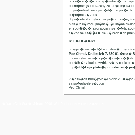
b/ ve�ker� �kody zp�soben� na najat
podm�nek jsou hrazeny ze slo�en� kauc
c/ po�adatel neodpov�d� za jak�kol
pr�b�hu z�vodu
d/ po�adatel s vyhrazuje pr�vo zm�ny t
nutn� z d�vodu po�as� �i jin�ch oko
e/ sout��c� jsou povinni se ��dit sou
z�vod se
ne��d�
dle Z�vodn�ch pravide
IV. P�IHL��KY
a/ vypln�nou p�ihl�ku ve dvoj�m vyhot
Petr Chmel, Krajinsk� 7, 370 01 �esk� 
Jedno vyhotoven� s p�id�len�m ��slem
b/ p�ihl�ky budou vy�izov�ny podle p
c/
p�ihl�ka je platn� po potvrzen� po
v �esk�ch Bud�jovic�ch dne 23.��jna 
za po�adatele z�vodu
Petr Chmel
� Yach Club Star� M�sto. 2006, WebDesign:
RNDr. Filip Pe�ek, PhD.