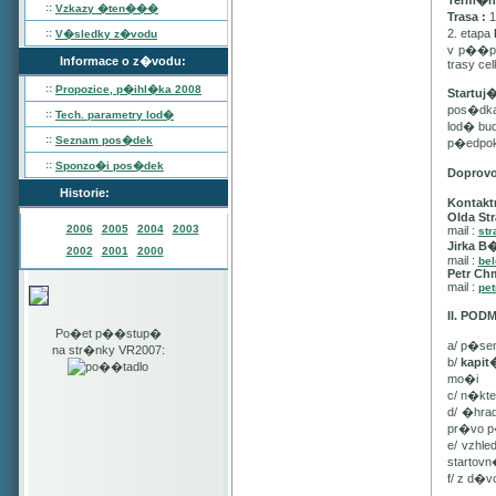
Term�n :
::
Vzkazy �ten���
Trasa :
1
::
2. etapa
V�sledky z�vodu
v p��pa
Informace o z�vodu:
trasy ce
::
Propozice, p�ihl�ka
2008
Startuj
pos�dka 
::
Tech. parametry lod�
lod� bu
::
Seznam pos�dek
p�edpo
::
Sponzo�i pos�dek
Doprov
Historie:
Kontakt
Olda Str
2006
2005
2004
2003
mail :
str
Jirka B
2002
2001
2000
mail :
be
Petr Ch
mail :
pet
II. PO
Po�et p��stup�
a/ p�se
na str�nky VR2007:
b/
kapi
mo�i
c/ n�kt
d/ �hra
pr�vo p
e/ vzhl
startovn
f/ z d�v