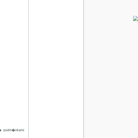
d� podm�nkami