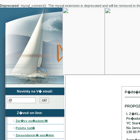
Deprecated
: mysql_connect(): The mysql extension is deprecated and will be removed in th
Novinky na V� email:
P�ihl�k
------------
PROPOZ
Z�vod on-line:
I. Z�K
Po�adat
::
Zpr�vy po�adatel�
YC Star
::
Na Jaro
Polohy lod�
130 00 P
::
Zpravodajstv� pos�dek