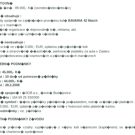
ARTOVN�
n� �in� : 89.000,- K� (osmdes�tdev�ttis�c)
n� obsahuje :
ady spojen� se zaji�t�n�m pron�jmu lod�
BAVARIA 42 Match
tky v marin�ch
t�n� organizace � doprovodn� lo�, reklama, atd.
e�n� ve�er p�i vyhl�en� v�sledk�
n� neobsahuje :
 za lo� ve v��i 3.000,- EUR, splatnou p�i p�ed�n� lodi
avn� a stravov�n� ��astn�k�, parkovac� poplatky za auta v Zadaru
u spot�ebovanou p�i startovn�ch a p�ist�vac�ch man�vrech
ATEBN� PODM�NKY
: 45.000,- K�
st : 10 dn� od potvrzen� p�ihl�ky
 : 44.000,- K�
t : 28.2.2008
� spojen� :
�SOB a.s., �esk� Bud�jovice
��tu :
164 69 25 33/0300
n� symbol :
��slo p�ihl�ky p�id�len� po�adatelem, nutn� uv�d�t p�i platb�ch
3.000,- EUR, splatn� p�i p�ed�n� lod� v hotovosti nebo platebn� kartou
podm�nky :
viz. p�ihl�ka
ATN� PODM�NKY Z�VODU
ker� pr�vn� vztahy vypl�vaj�c� z n�jmu lodi n�jemcem (kapit�nem) se ��
sk� charterov� spole�nosti