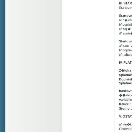
III. ST
Startov
Startov
a/ n�kl
b/ popla
c/ zaji�
d/ spol
Startov
a/ kauci
b/ dopr
c/ naft
IV. PL
Z�loha 
Splatno
Doplatek
Splatnos
bankovn
��slo 
variabil
Kauce :
Storno 
V. OST
a/ ve�
Chorvat