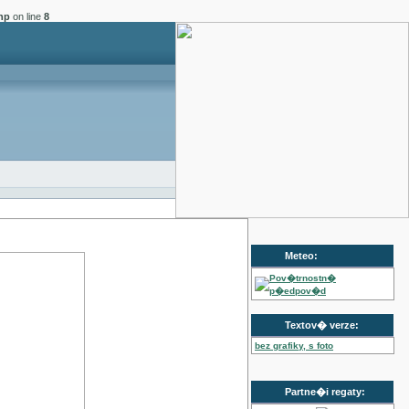
hp
on line
8
Meteo:
Pov�trnostn�
p�edpov�d
Textov� verze:
bez grafiky, s foto
Partne�i regaty: