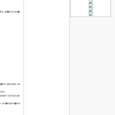
lka pl�novan�
ho plavidla na
ice
tel vyhrazuje
n� po�adov�na