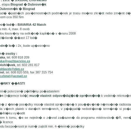
 29.3. � 5.4.2008, Chorvatsko
. etapa
Biograd � Dubrovn�k
Dubrovn�k � Biograd
d� �patn�ch pov�trnostn�ch podm�nek je trasu mo�no zkr�tit nebo zm�nit d�
lkem cca 350 Nm
�c� lod� : BAVARIA 42 Match
min. 4, max. 8 osob
dou losov�ny na setk�n� kapit�n� v �noru 2008
kl�dan� ��ast 17 lod�
odn� lo� :
2x, bude up�esn�no
n� osoby :
aka
, tel. 608 818 209
aka@yachtservice.cz
�lohl�vek
, tel. 602 281 817
lohlavek@zbm.cz
mel
, tel. 608 820 559, fax 387 315 754
r.chmel@acmail.cz
DM�NKY ��ASTI
mn� potvrzen� p�ihl�ky po�adatelem
t�n
(n�jemce lod�)
mus� vlastnit odpov�daj�c� opr�vn�n�
k veden� rekrea�n�
er� z �len� pos�dky mus� vlastnit opr�vn�n� k pou��v�n� n�mo�n� radiostan
da v�ech plateb v dan�ch term�nech, v p��pad� nedodr�en� term�n� si po�ada
�ihl�ku vy�adit
edem k tomu, �e se nejedn� o z�vod za�azen� do programu mistrovstv� �R, ne
� licence
odu bezpe�nosti je nutn� zajistit min. 4-�lenn� pos�dky