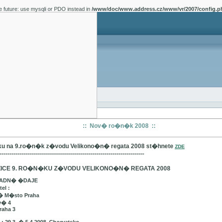
e future: use mysqli or PDO instead in
/www/doc/www.address.cz/www/vr/2007/config.p
:: Nov� ro�n�k 2008 ::
u na 9.ro�n�k z�vodu Velikono�n� regata 2008 st�hnete
ZDE
-------------------------------------------------------------------------
ICE 9. RO�N�KU Z�VODU VELIKONO�N� REGATA 2008
LADN� �DAJE
el :
� M�sto Praha
v� 4
raha 3