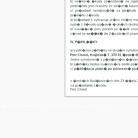
b/ ve�ker� �kody zp�soben� na najat
podm�nek jsou hrazeny ze slo�en� kauc
c/ po�adatel neodpov�d� za jak�kol
pr�b�hu z�vodu
d/ po�adatel s vyhrazuje pr�vo zm�ny t
nutn� z d�vodu po�as� �i jin�ch oko
e/ sout��c� jsou povinni se ��dit sou
z�vod se
ne��d�
dle Z�vodn�ch pravide
IV. P�IHL��KY
a/ vypln�nou p�ihl�ku ve dvoj�m vyhot
Petr Chmel, Krajinsk� 7, 370 01 �esk� 
Jedno vyhotoven� s p�id�len�m ��slem
b/ p�ihl�ky budou vy�izov�ny podle p
c/
p�ihl�ka je platn� po potvrzen� po
v �esk�ch Bud�jovic�ch dne 23.��jna 
za po�adatele z�vodu
Petr Chmel
� Yach Club Star� M�sto. 2006, WebDesign:
RNDr. Filip Pe�ek, PhD.