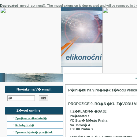
Deprecated
: mysql_connect(): The mysql extension is deprecated and will be removed in th
:
Novinky na V� email:
P�ihl�ku na 9.ro�n�k z�vodu Velik
--------------------------------------------------------
PROPOZICE 9. RO�N�KU Z�VODU V
Z�vod on-line:
I. Z�KLADN� �DAJE
Po�adatel :
::
Zpr�vy po�adatel�
YC Star� M�sto Praha
::
Na Jarov� 4
Polohy lod�
130 00 Praha 3
::
Zpravodajstv� pos�dek