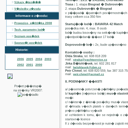
Term�n : 29.3. � 5.4.2008, Chorvatsko
::
Vzkazy �ten���
Trasa :
1. etapa
Biograd � Dubrovn�k
::
2. etapa
Dubrovn�k � Biograd
V�sledky z�vodu
v p��pad� �patn�ch pov�trnostn�ch p
Informace o z�vodu:
trasy celkem cca 350 Nm
::
Propozice, p�ihl�ka
2008
Startuj�c� lod� : BAVARIA 42 Match
pos�dka min. 4, max. 8 osob
::
Tech. parametry lod�
lod� budou losov�ny na setk�n� kapit�
::
Seznam pos�dek
p�edpokl�dan� ��ast 17 lod�
::
Sponzo�i pos�dek
Doprovodn� lo� :
2x, bude up�esn�no
Historie:
Kontaktn� osoby :
Olda Straka
, tel. 608 818 209
2006
2005
2004
2003
mail :
straka@yachtservice.cz
Jirka B�lohl�vek
, tel. 602 281 817
2002
2001
2000
mail :
belohlavek@zbm.cz
Petr Chmel
, tel. 608 820 559, fax 387 315 7
mail :
petr.chmel@acmail.cz
II. PODM�NKY ��ASTI
Po�et p��stup�
a/ p�semn� potvrzen� p�ihl�ky po�ada
na str�nky VR2007:
b/
kapit�n
(n�jemce lod�)
mus� vlastn
mo�i
c/ n�kter� z �len� pos�dky mus� vla
d/ �hrada v�ech plateb v dan�ch term
pr�vo p�ihl�ku vy�adit
e/ vzhledem k tomu, �e se nejedn� o 
startovn� licence
f/ z d�vodu bezpe�nosti je nutn� zajistit