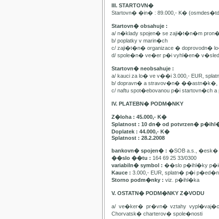
III. STARTOVN�
Startovn� �in� : 89.000,- K� (osmdes�t
Startovn� obsahuje :
a/ n�klady spojen� se zaji�t�n�m pron
b/ poplatky v marin�ch
c/ zaji�t�n� organizace � doprovodn� lo�
d/ spole�n� ve�er p�i vyhl�en� v�sle
Startovn� neobsahuje :
a/ kauci za lo� ve v��i 3.000,- EUR, spl
b/ dopravn� a stravov�n� ��astn�k�, pa
c/ naftu spot�ebovanou p�i startovn�ch
IV. PLATEBN� PODM�NKY
Z�loha : 45.000,- K�
Splatnost : 10 dn� od potvrzen� p�ihl
Doplatek : 44.000,- K�
Splatnost : 28.2.2008
bankovn� spojen� :
�SOB a.s., �esk� 
��slo ��tu :
164 69 25 33/0300
variabiln� symbol :
��slo p�ihl�ky p�id
Kauce :
3.000,- EUR, splatn� p�i p�ed�n�
Storno podm�nky :
viz. p�ihl�ka
V. OSTATN� PODM�NKY Z�VODU
a/ ve�ker� pr�vn� vztahy vypl�vaj�
Chorvatsk� charterov� spole�nosti