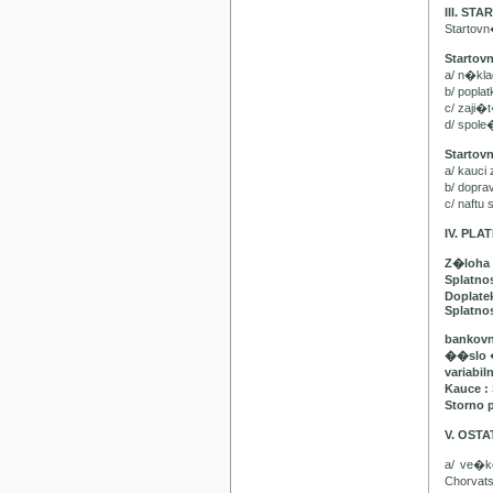
III. ST
Startov
Startov
a/ n�kl
b/ popla
c/ zaji�
d/ spol
Startov
a/ kauci
b/ dopr
c/ naft
IV. PL
Z�loha 
Splatno
Doplatek
Splatnos
bankovn
��slo 
variabil
Kauce :
Storno 
V. OST
a/ ve�
Chorvat