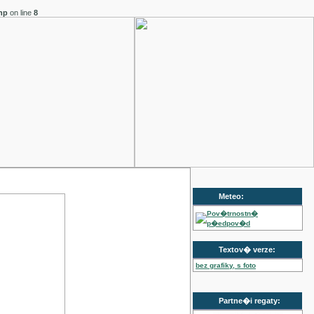
hp
on line
8
Meteo:
Pov�trnostn�
p�edpov�d
Textov� verze:
bez grafiky, s foto
Partne�i regaty: