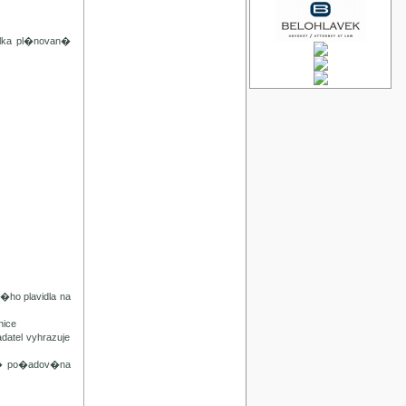
lka pl�novan�
ho plavidla na
ice
tel vyhrazuje
n� po�adov�na