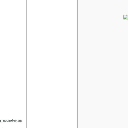
d� podm�nkami