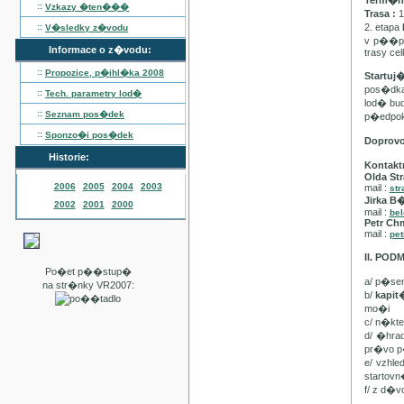
Term�n :
::
Vzkazy �ten���
Trasa :
1
::
2. etapa
V�sledky z�vodu
v p��pa
Informace o z�vodu:
trasy ce
::
Propozice, p�ihl�ka
2008
Startuj
pos�dka 
::
Tech. parametry lod�
lod� bu
::
Seznam pos�dek
p�edpo
::
Sponzo�i pos�dek
Doprov
Historie:
Kontakt
Olda Str
2006
2005
2004
2003
mail :
str
Jirka B
2002
2001
2000
mail :
be
Petr Ch
mail :
pet
II. PO
Po�et p��stup�
a/ p�se
na str�nky VR2007:
b/
kapi
mo�i
c/ n�kt
d/ �hra
pr�vo p
e/ vzhl
startovn
f/ z d�v