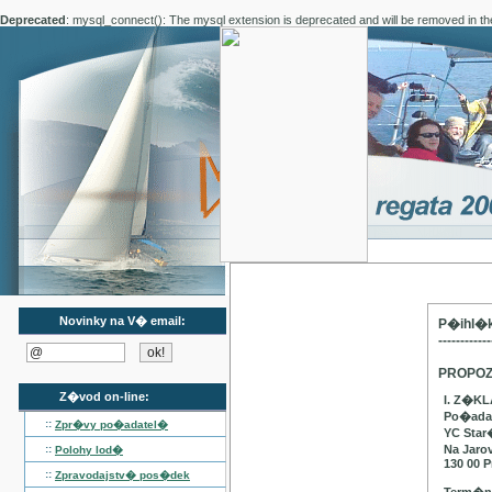
Deprecated
: mysql_connect(): The mysql extension is deprecated and will be removed in th
Novinky na V� email:
P�ihl�k
------------
PROPOZ
Z�vod on-line:
I. Z�K
Po�adat
::
Zpr�vy po�adatel�
YC Star
::
Na Jaro
Polohy lod�
130 00 P
::
Zpravodajstv� pos�dek