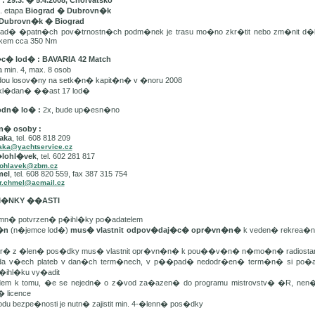
 29.3. � 5.4.2008, Chorvatsko
. etapa
Biograd � Dubrovn�k
Dubrovn�k � Biograd
d� �patn�ch pov�trnostn�ch podm�nek je trasu mo�no zkr�tit nebo zm�nit d�
lkem cca 350 Nm
�c� lod� : BAVARIA 42 Match
min. 4, max. 8 osob
dou losov�ny na setk�n� kapit�n� v �noru 2008
kl�dan� ��ast 17 lod�
odn� lo� :
2x, bude up�esn�no
n� osoby :
aka
, tel. 608 818 209
aka@yachtservice.cz
�lohl�vek
, tel. 602 281 817
lohlavek@zbm.cz
mel
, tel. 608 820 559, fax 387 315 754
r.chmel@acmail.cz
DM�NKY ��ASTI
mn� potvrzen� p�ihl�ky po�adatelem
t�n
(n�jemce lod�)
mus� vlastnit odpov�daj�c� opr�vn�n�
k veden� rekrea�n�
er� z �len� pos�dky mus� vlastnit opr�vn�n� k pou��v�n� n�mo�n� radiostan
da v�ech plateb v dan�ch term�nech, v p��pad� nedodr�en� term�n� si po�ada
�ihl�ku vy�adit
edem k tomu, �e se nejedn� o z�vod za�azen� do programu mistrovstv� �R, ne
� licence
odu bezpe�nosti je nutn� zajistit min. 4-�lenn� pos�dky