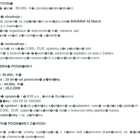
ARTOVN�
n� �in� : 89.000,- K� (osmdes�tdev�ttis�c)
n� obsahuje :
ady spojen� se zaji�t�n�m pron�jmu lod�
BAVARIA 42 Match
tky v marin�ch
t�n� organizace � doprovodn� lo�, reklama, atd.
e�n� ve�er p�i vyhl�en� v�sledk�
n� neobsahuje :
 za lo� ve v��i 3.000,- EUR, splatnou p�i p�ed�n� lodi
avn� a stravov�n� ��astn�k�, parkovac� poplatky za auta v Zadaru
u spot�ebovanou p�i startovn�ch a p�ist�vac�ch man�vrech
ATEBN� PODM�NKY
: 45.000,- K�
st : 10 dn� od potvrzen� p�ihl�ky
 : 44.000,- K�
t : 28.2.2008
� spojen� :
�SOB a.s., �esk� Bud�jovice
��tu :
164 69 25 33/0300
n� symbol :
��slo p�ihl�ky p�id�len� po�adatelem, nutn� uv�d�t p�i platb�ch
3.000,- EUR, splatn� p�i p�ed�n� lod� v hotovosti nebo platebn� kartou
podm�nky :
viz. p�ihl�ka
ATN� PODM�NKY Z�VODU
ker� pr�vn� vztahy vypl�vaj�c� z n�jmu lodi n�jemcem (kapit�nem) se ��
sk� charterov� spole�nosti