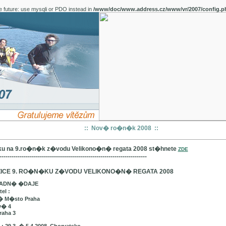
e future: use mysqli or PDO instead in
/www/doc/www.address.cz/www/vr/2007/config.p
:: Nov� ro�n�k 2008 ::
u na 9.ro�n�k z�vodu Velikono�n� regata 2008 st�hnete
ZDE
-------------------------------------------------------------------------
ICE 9. RO�N�KU Z�VODU VELIKONO�N� REGATA 2008
LADN� �DAJE
el :
� M�sto Praha
v� 4
raha 3