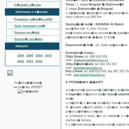
Term�n : 29.3. � 5.4.2008, Chorvatsko
Trasa :
1. etapa
Biograd � Dubrovn�k
::
V�sledky z�vodu
2. etapa
Dubrovn�k � Biograd
Informace o z�vodu:
v p��pad� �patn�ch pov�trnostn�ch p
trasy celkem cca 350 Nm
::
Propozice, p�ihl�ka
2008
Startuj�c� lod� : BAVARIA 42 Match
::
Tech. parametry lod�
pos�dka min. 4, max. 8 osob
::
Seznam pos�dek
lod� budou losov�ny na setk�n� kapit�
p�edpokl�dan� ��ast 17 lod�
::
Sponzo�i pos�dek
Doprovodn� lo� :
2x, bude up�esn�no
Historie:
Kontaktn� osoby :
2006
2005
2004
2003
Olda Straka
, tel. 608 818 209
mail :
straka@yachtservice.cz
2002
2001
2000
Jirka B�lohl�vek
, tel. 602 281 817
mail :
belohlavek@zbm.cz
Petr Chmel
, tel. 608 820 559, fax 387 315 7
mail :
petr.chmel@acmail.cz
II. PODM�NKY ��ASTI
Po�et p��stup�
na str�nky VR2007:
a/ p�semn� potvrzen� p�ihl�ky po�ada
b/
kapit�n
(n�jemce lod�)
mus� vlastn
mo�i
c/ n�kter� z �len� pos�dky mus� vla
d/ �hrada v�ech plateb v dan�ch term
pr�vo p�ihl�ku vy�adit
e/ vzhledem k tomu, �e se nejedn� o 
startovn� licence
f/ z d�vodu bezpe�nosti je nutn� zajistit