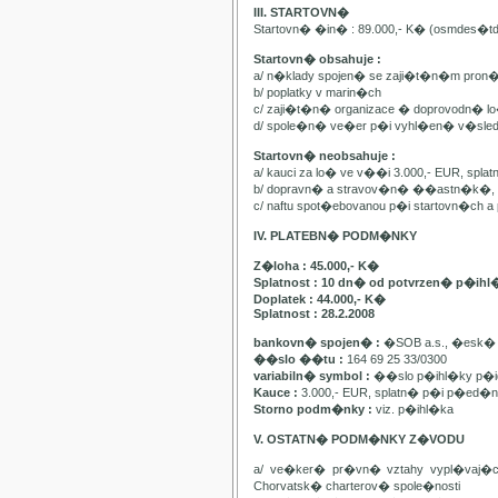
III. STARTOVN�
Startovn� �in� : 89.000,- K� (osmdes�t
Startovn� obsahuje :
a/ n�klady spojen� se zaji�t�n�m pron
b/ poplatky v marin�ch
c/ zaji�t�n� organizace � doprovodn� lo�
d/ spole�n� ve�er p�i vyhl�en� v�sle
Startovn� neobsahuje :
a/ kauci za lo� ve v��i 3.000,- EUR, spl
b/ dopravn� a stravov�n� ��astn�k�, pa
c/ naftu spot�ebovanou p�i startovn�ch
IV. PLATEBN� PODM�NKY
Z�loha : 45.000,- K�
Splatnost : 10 dn� od potvrzen� p�ihl
Doplatek : 44.000,- K�
Splatnost : 28.2.2008
bankovn� spojen� :
�SOB a.s., �esk� 
��slo ��tu :
164 69 25 33/0300
variabiln� symbol :
��slo p�ihl�ky p�id
Kauce :
3.000,- EUR, splatn� p�i p�ed�n�
Storno podm�nky :
viz. p�ihl�ka
V. OSTATN� PODM�NKY Z�VODU
a/ ve�ker� pr�vn� vztahy vypl�vaj�
Chorvatsk� charterov� spole�nosti