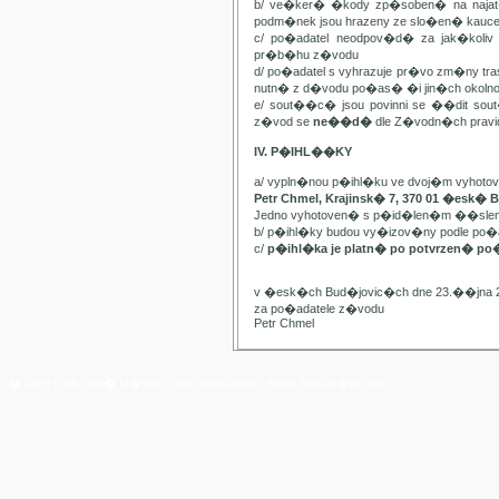
b/ ve�ker� �kody zp�soben� na najat
podm�nek jsou hrazeny ze slo�en� kauc
c/ po�adatel neodpov�d� za jak�kol
pr�b�hu z�vodu
d/ po�adatel s vyhrazuje pr�vo zm�ny t
nutn� z d�vodu po�as� �i jin�ch oko
e/ sout��c� jsou povinni se ��dit sou
z�vod se
ne��d�
dle Z�vodn�ch pravide
IV. P�IHL��KY
a/ vypln�nou p�ihl�ku ve dvoj�m vyhot
Petr Chmel, Krajinsk� 7, 370 01 �esk� 
Jedno vyhotoven� s p�id�len�m ��slem
b/ p�ihl�ky budou vy�izov�ny podle p
c/
p�ihl�ka je platn� po potvrzen� po
v �esk�ch Bud�jovic�ch dne 23.��jna 
za po�adatele z�vodu
Petr Chmel
� Yach Club Star� M�sto. 2006, WebDesign:
RNDr. Filip Pe�ek, PhD.