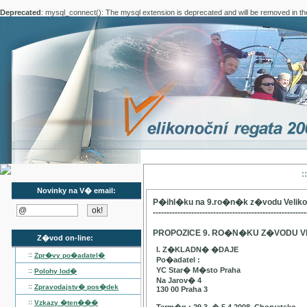
Deprecated
: mysql_connect(): The mysql extension is deprecated and will be removed in th
:
Novinky na V� email:
P�ihl�ku na 9.ro�n�k z�vodu Velik
--------------------------------------------------------
PROPOZICE 9. RO�N�KU Z�VODU V
Z�vod on-line:
I. Z�KLADN� �DAJE
::
Zpr�vy po�adatel�
Po�adatel :
YC Star� M�sto Praha
::
Polohy lod�
Na Jarov� 4
::
Zpravodajstv� pos�dek
130 00 Praha 3
::
Vzkazy �ten���