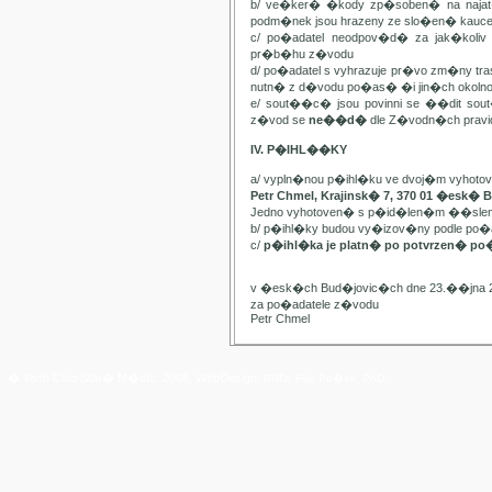
b/ ve�ker� �kody zp�soben� na najat
podm�nek jsou hrazeny ze slo�en� kauc
c/ po�adatel neodpov�d� za jak�kol
pr�b�hu z�vodu
d/ po�adatel s vyhrazuje pr�vo zm�ny t
nutn� z d�vodu po�as� �i jin�ch oko
e/ sout��c� jsou povinni se ��dit sou
z�vod se
ne��d�
dle Z�vodn�ch pravide
IV. P�IHL��KY
a/ vypln�nou p�ihl�ku ve dvoj�m vyhot
Petr Chmel, Krajinsk� 7, 370 01 �esk� 
Jedno vyhotoven� s p�id�len�m ��slem
b/ p�ihl�ky budou vy�izov�ny podle p
c/
p�ihl�ka je platn� po potvrzen� po
v �esk�ch Bud�jovic�ch dne 23.��jna 
za po�adatele z�vodu
Petr Chmel
� Yach Club Star� M�sto. 2006, WebDesign:
RNDr. Filip Pe�ek, PhD.