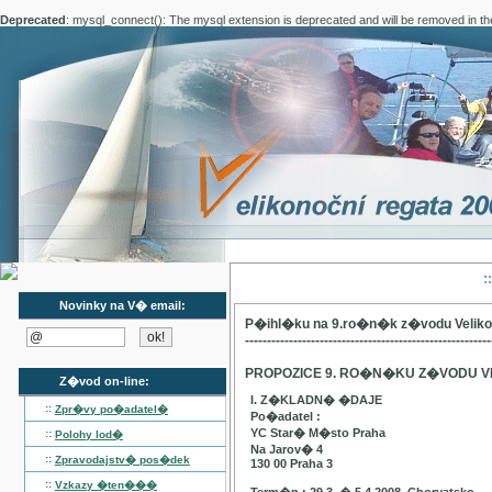
Deprecated
: mysql_connect(): The mysql extension is deprecated and will be removed in th
:
Novinky na V� email:
P�ihl�ku na 9.ro�n�k z�vodu Velik
--------------------------------------------------------
PROPOZICE 9. RO�N�KU Z�VODU V
Z�vod on-line:
I. Z�KLADN� �DAJE
::
Zpr�vy po�adatel�
Po�adatel :
YC Star� M�sto Praha
::
Polohy lod�
Na Jarov� 4
::
Zpravodajstv� pos�dek
130 00 Praha 3
::
Vzkazy �ten���