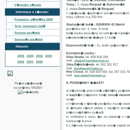
Term�n : 29.3. � 5.4.2008, Chorvatsko
Trasa :
1. etapa
Biograd � Dubrovn�k
::
V�sledky z�vodu
2. etapa
Dubrovn�k � Biograd
Informace o z�vodu:
v p��pad� �patn�ch pov�trnostn�ch p
trasy celkem cca 350 Nm
::
Propozice, p�ihl�ka
2008
Startuj�c� lod� : BAVARIA 42 Match
::
Tech. parametry lod�
pos�dka min. 4, max. 8 osob
::
Seznam pos�dek
lod� budou losov�ny na setk�n� kapit�
p�edpokl�dan� ��ast 17 lod�
::
Sponzo�i pos�dek
Doprovodn� lo� :
2x, bude up�esn�no
Historie:
Kontaktn� osoby :
2006
2005
2004
2003
Olda Straka
, tel. 608 818 209
mail :
straka@yachtservice.cz
2002
2001
2000
Jirka B�lohl�vek
, tel. 602 281 817
mail :
belohlavek@zbm.cz
Petr Chmel
, tel. 608 820 559, fax 387 315 7
mail :
petr.chmel@acmail.cz
II. PODM�NKY ��ASTI
Po�et p��stup�
na str�nky VR2007:
a/ p�semn� potvrzen� p�ihl�ky po�ada
b/
kapit�n
(n�jemce lod�)
mus� vlastn
mo�i
c/ n�kter� z �len� pos�dky mus� vla
d/ �hrada v�ech plateb v dan�ch term
pr�vo p�ihl�ku vy�adit
e/ vzhledem k tomu, �e se nejedn� o 
startovn� licence
f/ z d�vodu bezpe�nosti je nutn� zajistit