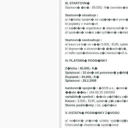
III. STARTOVN�
Startovn� �in� : 89.000,- K� (osmdes�t
Startovn� obsahuje :
a/ n�klady spojen� se zaji�t�n�m pron
b/ poplatky v marin�ch
c/ zaji�t�n� organizace � doprovodn� lo�
d/ spole�n� ve�er p�i vyhl�en� v�sle
Startovn� neobsahuje :
a/ kauci za lo� ve v��i 3.000,- EUR, spl
b/ dopravn� a stravov�n� ��astn�k�, pa
c/ naftu spot�ebovanou p�i startovn�ch
IV. PLATEBN� PODM�NKY
Z�loha : 45.000,- K�
Splatnost : 10 dn� od potvrzen� p�ihl
Doplatek : 44.000,- K�
Splatnost : 28.2.2008
bankovn� spojen� :
�SOB a.s., �esk� 
��slo ��tu :
164 69 25 33/0300
variabiln� symbol :
��slo p�ihl�ky p�id
Kauce :
3.000,- EUR, splatn� p�i p�ed�n�
Storno podm�nky :
viz. p�ihl�ka
V. OSTATN� PODM�NKY Z�VODU
a/ ve�ker� pr�vn� vztahy vypl�vaj�
Chorvatsk� charterov� spole�nosti