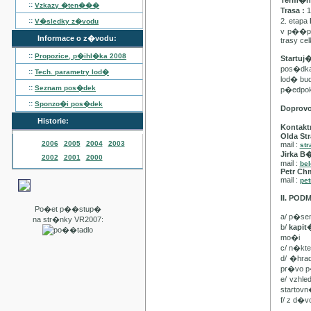
Term�n :
::
Vzkazy �ten���
Trasa :
1
::
2. etapa
V�sledky z�vodu
v p��pa
Informace o z�vodu:
trasy ce
::
Propozice, p�ihl�ka
2008
Startuj
pos�dka 
::
Tech. parametry lod�
lod� bu
::
Seznam pos�dek
p�edpo
::
Sponzo�i pos�dek
Doprov
Historie:
Kontakt
Olda Str
2006
2005
2004
2003
mail :
str
Jirka B
2002
2001
2000
mail :
be
Petr Ch
mail :
pet
II. PO
Po�et p��stup�
a/ p�se
na str�nky VR2007:
b/
kapi
mo�i
c/ n�kt
d/ �hra
pr�vo p
e/ vzhl
startovn
f/ z d�v