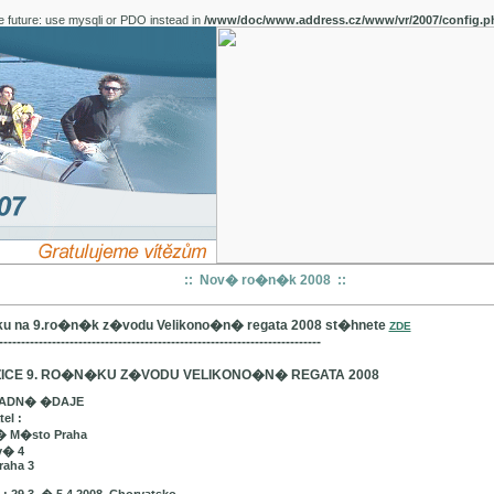
e future: use mysqli or PDO instead in
/www/doc/www.address.cz/www/vr/2007/config.p
:: Nov� ro�n�k 2008 ::
u na 9.ro�n�k z�vodu Velikono�n� regata 2008 st�hnete
ZDE
-------------------------------------------------------------------------
ICE 9. RO�N�KU Z�VODU VELIKONO�N� REGATA 2008
LADN� �DAJE
el :
� M�sto Praha
v� 4
raha 3