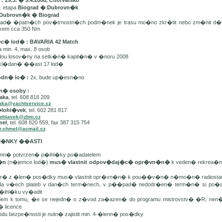
 29.3. � 5.4.2008, Chorvatsko
. etapa
Biograd � Dubrovn�k
Dubrovn�k � Biograd
d� �patn�ch pov�trnostn�ch podm�nek je trasu mo�no zkr�tit nebo zm�nit d�
lkem cca 350 Nm
�c� lod� : BAVARIA 42 Match
min. 4, max. 8 osob
dou losov�ny na setk�n� kapit�n� v �noru 2008
kl�dan� ��ast 17 lod�
odn� lo� :
2x, bude up�esn�no
n� osoby :
aka
, tel. 608 818 209
aka@yachtservice.cz
�lohl�vek
, tel. 602 281 817
lohlavek@zbm.cz
mel
, tel. 608 820 559, fax 387 315 754
r.chmel@acmail.cz
DM�NKY ��ASTI
mn� potvrzen� p�ihl�ky po�adatelem
t�n
(n�jemce lod�)
mus� vlastnit odpov�daj�c� opr�vn�n�
k veden� rekrea�n�
er� z �len� pos�dky mus� vlastnit opr�vn�n� k pou��v�n� n�mo�n� radiostan
da v�ech plateb v dan�ch term�nech, v p��pad� nedodr�en� term�n� si po�ada
�ihl�ku vy�adit
edem k tomu, �e se nejedn� o z�vod za�azen� do programu mistrovstv� �R, ne
� licence
odu bezpe�nosti je nutn� zajistit min. 4-�lenn� pos�dky