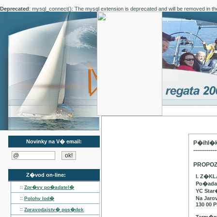
Deprecated
: mysql_connect(): The mysql extension is deprecated and will be removed in th
Novinky na V� email:
P�ihl�k
------------
PROPOZ
Z�vod on-line:
I. Z�K
Po�adat
::
Zpr�vy po�adatel�
YC Star
::
Na Jaro
Polohy lod�
130 00 P
::
Zpravodajstv� pos�dek