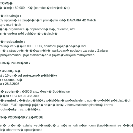
ARTOVN�
n� �in� : 89.000,- K� (osmdes�tdev�ttis�c)
n� obsahuje :
ady spojen� se zaji�t�n�m pron�jmu lod�
BAVARIA 42 Match
tky v marin�ch
t�n� organizace � doprovodn� lo�, reklama, atd.
e�n� ve�er p�i vyhl�en� v�sledk�
n� neobsahuje :
 za lo� ve v��i 3.000,- EUR, splatnou p�i p�ed�n� lodi
avn� a stravov�n� ��astn�k�, parkovac� poplatky za auta v Zadaru
u spot�ebovanou p�i startovn�ch a p�ist�vac�ch man�vrech
ATEBN� PODM�NKY
: 45.000,- K�
st : 10 dn� od potvrzen� p�ihl�ky
 : 44.000,- K�
t : 28.2.2008
� spojen� :
�SOB a.s., �esk� Bud�jovice
��tu :
164 69 25 33/0300
n� symbol :
��slo p�ihl�ky p�id�len� po�adatelem, nutn� uv�d�t p�i platb�ch
3.000,- EUR, splatn� p�i p�ed�n� lod� v hotovosti nebo platebn� kartou
podm�nky :
viz. p�ihl�ka
ATN� PODM�NKY Z�VODU
ker� pr�vn� vztahy vypl�vaj�c� z n�jmu lodi n�jemcem (kapit�nem) se ��
sk� charterov� spole�nosti