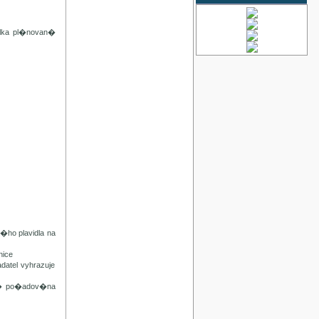
lka pl�novan�
ho plavidla na
ice
tel vyhrazuje
n� po�adov�na