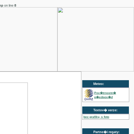
hp
on line
8
Meteo:
Pov�trnostn�
p�edpov�d
Textov� verze:
bez grafiky, s foto
Partne�i regaty: