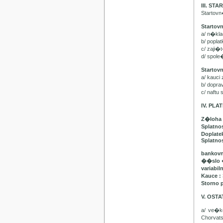
III. ST
Startov
Startov
a/ n�kl
b/ popla
c/ zaji�
d/ spol
Startov
a/ kauci
b/ dopr
c/ naft
IV. PL
Z�loha 
Splatno
Doplatek
Splatnos
bankovn
��slo 
variabil
Kauce :
Storno 
V. OST
a/ ve�
Chorvat