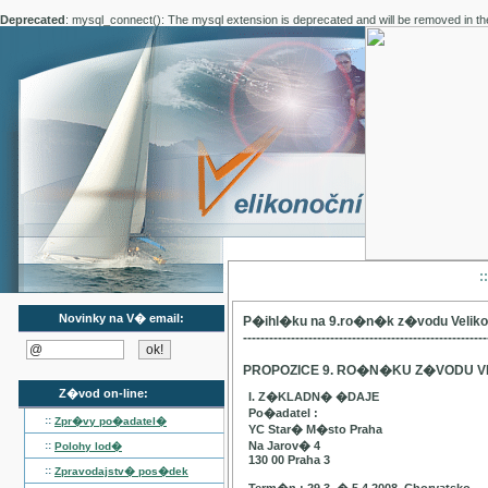
Deprecated
: mysql_connect(): The mysql extension is deprecated and will be removed in th
:
Novinky na V� email:
P�ihl�ku na 9.ro�n�k z�vodu Velik
--------------------------------------------------------
PROPOZICE 9. RO�N�KU Z�VODU V
Z�vod on-line:
I. Z�KLADN� �DAJE
Po�adatel :
::
Zpr�vy po�adatel�
YC Star� M�sto Praha
::
Na Jarov� 4
Polohy lod�
130 00 Praha 3
::
Zpravodajstv� pos�dek