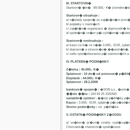
III. STARTOVN�
Startovn� �in� : 89.000,- K� (osmdes�t
Startovn� obsahuje :
a/ n�klady spojen� se zaji�t�n�m pron
b/ poplatky v marin�ch
c/ zaji�t�n� organizace � doprovodn� lo�
d/ spole�n� ve�er p�i vyhl�en� v�sle
Startovn� neobsahuje :
a/ kauci za lo� ve v��i 3.000,- EUR, spl
b/ dopravn� a stravov�n� ��astn�k�, pa
c/ naftu spot�ebovanou p�i startovn�ch
IV. PLATEBN� PODM�NKY
Z�loha : 45.000,- K�
Splatnost : 10 dn� od potvrzen� p�ihl
Doplatek : 44.000,- K�
Splatnost : 28.2.2008
bankovn� spojen� :
�SOB a.s., �esk� 
��slo ��tu :
164 69 25 33/0300
variabiln� symbol :
��slo p�ihl�ky p�id
Kauce :
3.000,- EUR, splatn� p�i p�ed�n�
Storno podm�nky :
viz. p�ihl�ka
V. OSTATN� PODM�NKY Z�VODU
a/ ve�ker� pr�vn� vztahy vypl�vaj�
Chorvatsk� charterov� spole�nosti