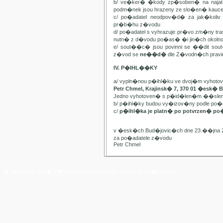
b/ ve�ker� �kody zp�soben� na najat
podm�nek jsou hrazeny ze slo�en� kauc
c/ po�adatel neodpov�d� za jak�kol
pr�b�hu z�vodu
d/ po�adatel s vyhrazuje pr�vo zm�ny t
nutn� z d�vodu po�as� �i jin�ch oko
e/ sout��c� jsou povinni se ��dit sou
z�vod se
ne��d�
dle Z�vodn�ch pravide
IV. P�IHL��KY
a/ vypln�nou p�ihl�ku ve dvoj�m vyhot
Petr Chmel, Krajinsk� 7, 370 01 �esk� 
Jedno vyhotoven� s p�id�len�m ��slem
b/ p�ihl�ky budou vy�izov�ny podle p
c/
p�ihl�ka je platn� po potvrzen� po
v �esk�ch Bud�jovic�ch dne 23.��jna 
za po�adatele z�vodu
Petr Chmel
� Yach Club Star� M�sto. 2006, WebDesign:
RNDr. Filip Pe�ek, PhD.