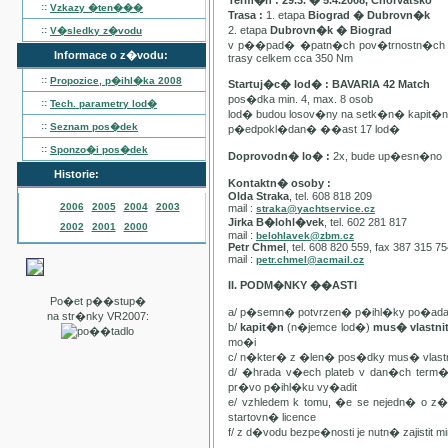
Term�n : 29.3. � 5.4.2008, Chorvatsko
::
Vzkazy �ten���
Trasa :
1. etapa
Biograd � Dubrovn�k
::
2. etapa
Dubrovn�k � Biograd
V�sledky z�vodu
v p��pad� �patn�ch pov�trnostn�ch p
Informace o z�vodu:
trasy celkem cca 350 Nm
::
Propozice, p�ihl�ka
2008
Startuj�c� lod� : BAVARIA 42 Match
pos�dka min. 4, max. 8 osob
::
Tech. parametry lod�
lod� budou losov�ny na setk�n� kapit�
::
Seznam pos�dek
p�edpokl�dan� ��ast 17 lod�
::
Sponzo�i pos�dek
Doprovodn� lo� :
2x, bude up�esn�no
Historie:
Kontaktn� osoby :
Olda Straka
, tel. 608 818 209
2006
2005
2004
2003
mail :
straka@yachtservice.cz
Jirka B�lohl�vek
, tel. 602 281 817
2002
2001
2000
mail :
belohlavek@zbm.cz
Petr Chmel
, tel. 608 820 559, fax 387 315 7
mail :
petr.chmel@acmail.cz
II. PODM�NKY ��ASTI
Po�et p��stup�
a/ p�semn� potvrzen� p�ihl�ky po�ada
na str�nky VR2007:
b/
kapit�n
(n�jemce lod�)
mus� vlastn
mo�i
c/ n�kter� z �len� pos�dky mus� vla
d/ �hrada v�ech plateb v dan�ch term
pr�vo p�ihl�ku vy�adit
e/ vzhledem k tomu, �e se nejedn� o 
startovn� licence
f/ z d�vodu bezpe�nosti je nutn� zajistit