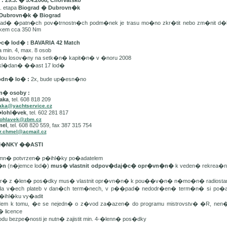
 29.3. � 5.4.2008, Chorvatsko
. etapa
Biograd � Dubrovn�k
Dubrovn�k � Biograd
d� �patn�ch pov�trnostn�ch podm�nek je trasu mo�no zkr�tit nebo zm�nit d�
lkem cca 350 Nm
�c� lod� : BAVARIA 42 Match
min. 4, max. 8 osob
dou losov�ny na setk�n� kapit�n� v �noru 2008
kl�dan� ��ast 17 lod�
odn� lo� :
2x, bude up�esn�no
n� osoby :
aka
, tel. 608 818 209
aka@yachtservice.cz
�lohl�vek
, tel. 602 281 817
lohlavek@zbm.cz
mel
, tel. 608 820 559, fax 387 315 754
r.chmel@acmail.cz
DM�NKY ��ASTI
mn� potvrzen� p�ihl�ky po�adatelem
t�n
(n�jemce lod�)
mus� vlastnit odpov�daj�c� opr�vn�n�
k veden� rekrea�n�
er� z �len� pos�dky mus� vlastnit opr�vn�n� k pou��v�n� n�mo�n� radiostan
da v�ech plateb v dan�ch term�nech, v p��pad� nedodr�en� term�n� si po�ada
�ihl�ku vy�adit
edem k tomu, �e se nejedn� o z�vod za�azen� do programu mistrovstv� �R, ne
� licence
odu bezpe�nosti je nutn� zajistit min. 4-�lenn� pos�dky