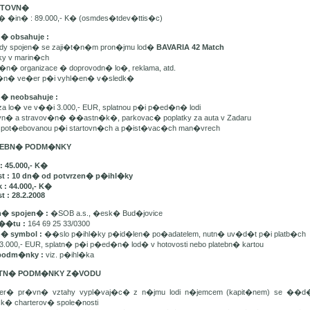
ARTOVN�
n� �in� : 89.000,- K� (osmdes�tdev�ttis�c)
n� obsahuje :
ady spojen� se zaji�t�n�m pron�jmu lod�
BAVARIA 42 Match
tky v marin�ch
t�n� organizace � doprovodn� lo�, reklama, atd.
e�n� ve�er p�i vyhl�en� v�sledk�
n� neobsahuje :
 za lo� ve v��i 3.000,- EUR, splatnou p�i p�ed�n� lodi
avn� a stravov�n� ��astn�k�, parkovac� poplatky za auta v Zadaru
u spot�ebovanou p�i startovn�ch a p�ist�vac�ch man�vrech
ATEBN� PODM�NKY
: 45.000,- K�
st : 10 dn� od potvrzen� p�ihl�ky
 : 44.000,- K�
t : 28.2.2008
� spojen� :
�SOB a.s., �esk� Bud�jovice
��tu :
164 69 25 33/0300
n� symbol :
��slo p�ihl�ky p�id�len� po�adatelem, nutn� uv�d�t p�i platb�ch
3.000,- EUR, splatn� p�i p�ed�n� lod� v hotovosti nebo platebn� kartou
podm�nky :
viz. p�ihl�ka
ATN� PODM�NKY Z�VODU
ker� pr�vn� vztahy vypl�vaj�c� z n�jmu lodi n�jemcem (kapit�nem) se ��
sk� charterov� spole�nosti