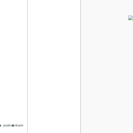
d� podm�nkami