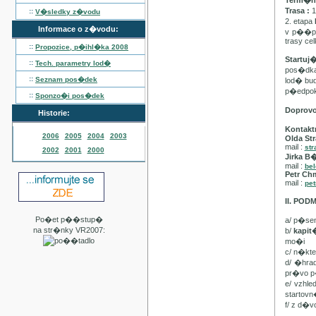
Term�n :
Trasa :
1
::
V�sledky z�vodu
2. etapa
Informace o z�vodu:
v p��pa
trasy ce
::
Propozice, p�ihl�ka
2008
Startuj
::
Tech. parametry lod�
pos�dka 
::
Seznam pos�dek
lod� bu
p�edpo
::
Sponzo�i pos�dek
Doprov
Historie:
Kontakt
2006
2005
2004
2003
Olda Str
mail :
str
2002
2001
2000
Jirka B
mail :
be
Petr Ch
mail :
pet
II. PO
Po�et p��stup�
a/ p�se
na str�nky VR2007:
b/
kapi
mo�i
c/ n�kt
d/ �hra
pr�vo p
e/ vzhl
startovn
f/ z d�v