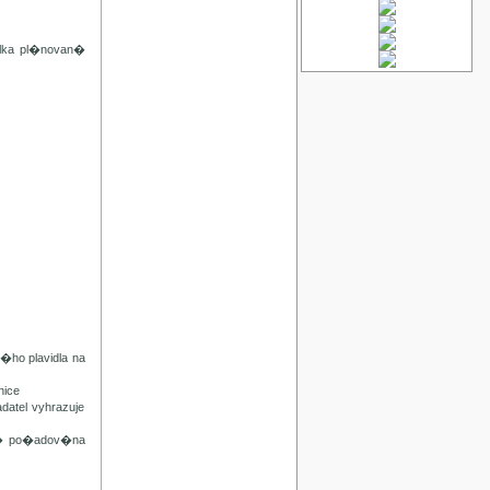
lka pl�novan�
ho plavidla na
ice
tel vyhrazuje
n� po�adov�na