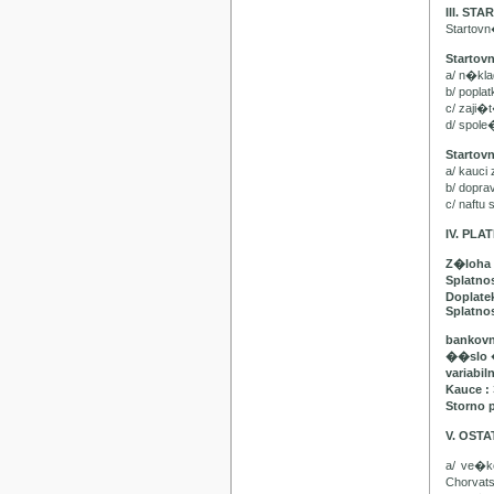
III. ST
Startov
Startov
a/ n�kl
b/ popla
c/ zaji�
d/ spol
Startov
a/ kauci
b/ dopr
c/ naft
IV. PL
Z�loha 
Splatno
Doplatek
Splatnos
bankovn
��slo 
variabil
Kauce :
Storno 
V. OST
a/ ve�
Chorvat