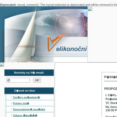
Deprecated
: mysql_connect(): The mysql extension is deprecated and will be removed in th
Novinky na V� email:
P�ihl�k
------------
PROPOZ
Z�vod on-line:
I. Z�K
::
Zpr�vy po�adatel�
Po�adat
YC Star
::
Polohy lod�
Na Jaro
::
Zpravodajstv� pos�dek
130 00 P
::
Vzkazy �ten���