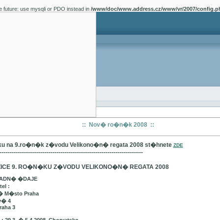
e future: use mysqli or PDO instead in
/www/doc/www.address.cz/www/vr/2007/config.p
:: Nov� ro�n�k 2008 ::
u na 9.ro�n�k z�vodu Velikono�n� regata 2008 st�hnete
ZDE
-------------------------------------------------------------------------
ICE 9. RO�N�KU Z�VODU VELIKONO�N� REGATA 2008
LADN� �DAJE
el :
� M�sto Praha
v� 4
raha 3