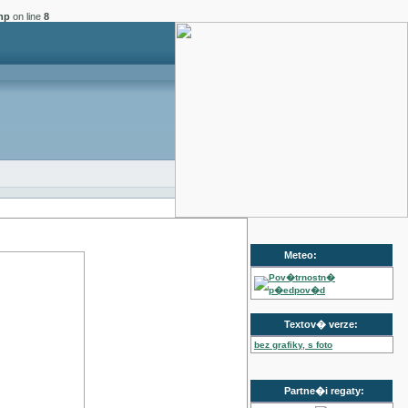
hp
on line
8
Meteo:
Pov�trnostn�
p�edpov�d
Textov� verze:
bez grafiky, s foto
Partne�i regaty: