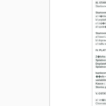
III. ST
Startov
Startov
a/ n�kl
b/ popla
c/ zaji�
d/ spol
Startov
a/ kauci
b/ dopr
c/ naft
IV. PL
Z�loha 
Splatno
Doplatek
Splatnos
bankovn
��slo 
variabil
Kauce :
Storno 
V. OST
a/ ve�
Chorvat