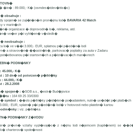
ARTOVN�
n� �in� : 89.000,- K� (osmdes�tdev�ttis�c)
n� obsahuje :
ady spojen� se zaji�t�n�m pron�jmu lod�
BAVARIA 42 Match
tky v marin�ch
t�n� organizace � doprovodn� lo�, reklama, atd.
e�n� ve�er p�i vyhl�en� v�sledk�
n� neobsahuje :
 za lo� ve v��i 3.000,- EUR, splatnou p�i p�ed�n� lodi
avn� a stravov�n� ��astn�k�, parkovac� poplatky za auta v Zadaru
u spot�ebovanou p�i startovn�ch a p�ist�vac�ch man�vrech
ATEBN� PODM�NKY
: 45.000,- K�
st : 10 dn� od potvrzen� p�ihl�ky
 : 44.000,- K�
t : 28.2.2008
� spojen� :
�SOB a.s., �esk� Bud�jovice
��tu :
164 69 25 33/0300
n� symbol :
��slo p�ihl�ky p�id�len� po�adatelem, nutn� uv�d�t p�i platb�ch
3.000,- EUR, splatn� p�i p�ed�n� lod� v hotovosti nebo platebn� kartou
podm�nky :
viz. p�ihl�ka
ATN� PODM�NKY Z�VODU
ker� pr�vn� vztahy vypl�vaj�c� z n�jmu lodi n�jemcem (kapit�nem) se ��
sk� charterov� spole�nosti