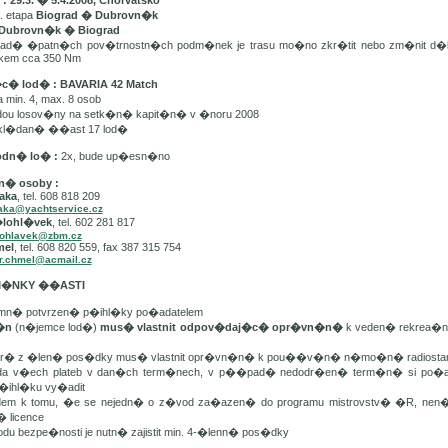
 29.3. � 5.4.2008, Chorvatsko
. etapa
Biograd � Dubrovn�k
Dubrovn�k � Biograd
d� �patn�ch pov�trnostn�ch podm�nek je trasu mo�no zkr�tit nebo zm�nit d�
lkem cca 350 Nm
�c� lod� : BAVARIA 42 Match
min. 4, max. 8 osob
dou losov�ny na setk�n� kapit�n� v �noru 2008
kl�dan� ��ast 17 lod�
odn� lo� :
2x, bude up�esn�no
n� osoby :
aka
, tel. 608 818 209
aka@yachtservice.cz
�lohl�vek
, tel. 602 281 817
lohlavek@zbm.cz
mel
, tel. 608 820 559, fax 387 315 754
r.chmel@acmail.cz
DM�NKY ��ASTI
mn� potvrzen� p�ihl�ky po�adatelem
t�n
(n�jemce lod�)
mus� vlastnit odpov�daj�c� opr�vn�n�
k veden� rekrea�n�
er� z �len� pos�dky mus� vlastnit opr�vn�n� k pou��v�n� n�mo�n� radiostan
da v�ech plateb v dan�ch term�nech, v p��pad� nedodr�en� term�n� si po�ada
�ihl�ku vy�adit
edem k tomu, �e se nejedn� o z�vod za�azen� do programu mistrovstv� �R, ne
� licence
odu bezpe�nosti je nutn� zajistit min. 4-�lenn� pos�dky