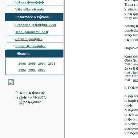
Term�n :
::
Vzkazy �ten���
Trasa :
1
::
2. etapa
V�sledky z�vodu
v p��pa
Informace o z�vodu:
trasy ce
::
Propozice, p�ihl�ka
2008
Startuj
pos�dka 
::
Tech. parametry lod�
lod� bu
::
Seznam pos�dek
p�edpo
::
Sponzo�i pos�dek
Doprov
Historie:
Kontakt
Olda Str
2006
2005
2004
2003
mail :
str
Jirka B
2002
2001
2000
mail :
be
Petr Ch
mail :
pet
II. PO
Po�et p��stup�
a/ p�se
na str�nky VR2007:
b/
kapi
mo�i
c/ n�kt
d/ �hra
pr�vo p
e/ vzhl
startovn
f/ z d�v