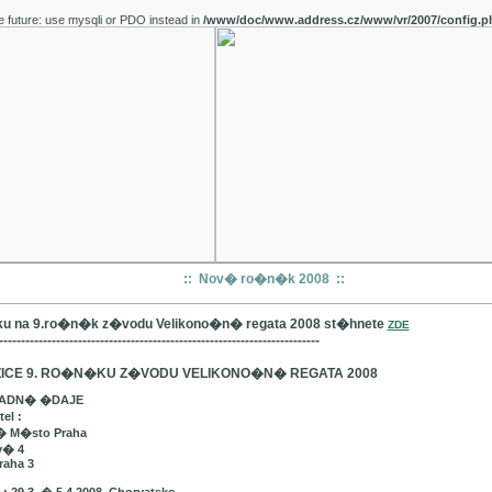
e future: use mysqli or PDO instead in
/www/doc/www.address.cz/www/vr/2007/config.p
:: Nov� ro�n�k 2008 ::
u na 9.ro�n�k z�vodu Velikono�n� regata 2008 st�hnete
ZDE
-------------------------------------------------------------------------
ICE 9. RO�N�KU Z�VODU VELIKONO�N� REGATA 2008
LADN� �DAJE
el :
� M�sto Praha
v� 4
raha 3