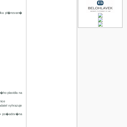
lka pl�novan�
ho plavidla na
ice
tel vyhrazuje
n� po�adov�na