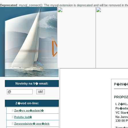
Deprecated
: mysql_connect(): The mysql extension is deprecated and will be removed in th
Novinky na V� email:
P�ihl�k
------------
PROPOZ
Z�vod on-line:
I. Z�K
Po�adat
::
Zpr�vy po�adatel�
YC Star
::
Na Jaro
Polohy lod�
130 00 P
::
Zpravodajstv� pos�dek