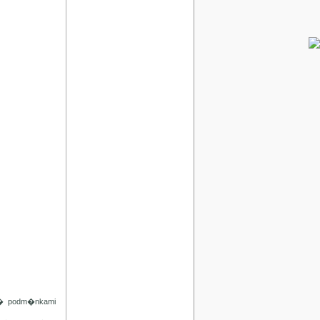
d� podm�nkami