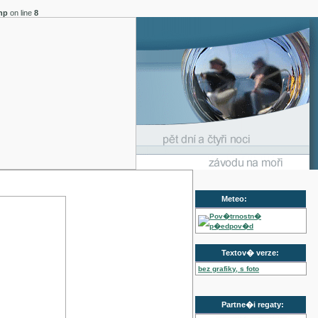
hp
on line
8
Meteo:
Pov�trnostn�
p�edpov�d
Textov� verze:
bez grafiky, s foto
Partne�i regaty: