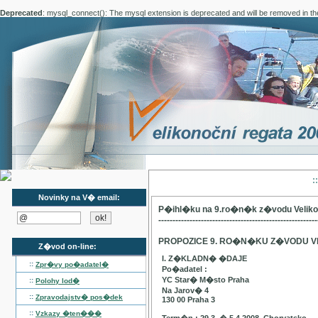
Deprecated
: mysql_connect(): The mysql extension is deprecated and will be removed in th
:
Novinky na V� email:
P�ihl�ku na 9.ro�n�k z�vodu Velik
--------------------------------------------------------
PROPOZICE 9. RO�N�KU Z�VODU V
Z�vod on-line:
I. Z�KLADN� �DAJE
::
Zpr�vy po�adatel�
Po�adatel :
YC Star� M�sto Praha
::
Polohy lod�
Na Jarov� 4
::
Zpravodajstv� pos�dek
130 00 Praha 3
::
Vzkazy �ten���