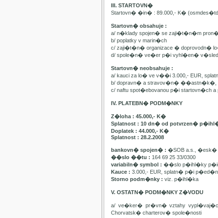
III. STARTOVN�
Startovn� �in� : 89.000,- K� (osmdes�t
Startovn� obsahuje :
a/ n�klady spojen� se zaji�t�n�m pron
b/ poplatky v marin�ch
c/ zaji�t�n� organizace � doprovodn� lo�
d/ spole�n� ve�er p�i vyhl�en� v�sle
Startovn� neobsahuje :
a/ kauci za lo� ve v��i 3.000,- EUR, spl
b/ dopravn� a stravov�n� ��astn�k�, pa
c/ naftu spot�ebovanou p�i startovn�ch
IV. PLATEBN� PODM�NKY
Z�loha : 45.000,- K�
Splatnost : 10 dn� od potvrzen� p�ihl
Doplatek : 44.000,- K�
Splatnost : 28.2.2008
bankovn� spojen� :
�SOB a.s., �esk� 
��slo ��tu :
164 69 25 33/0300
variabiln� symbol :
��slo p�ihl�ky p�id
Kauce :
3.000,- EUR, splatn� p�i p�ed�n�
Storno podm�nky :
viz. p�ihl�ka
V. OSTATN� PODM�NKY Z�VODU
a/ ve�ker� pr�vn� vztahy vypl�vaj�
Chorvatsk� charterov� spole�nosti