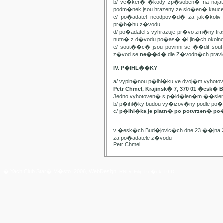
b/ ve�ker� �kody zp�soben� na najat
podm�nek jsou hrazeny ze slo�en� kauc
c/ po�adatel neodpov�d� za jak�kol
pr�b�hu z�vodu
d/ po�adatel s vyhrazuje pr�vo zm�ny t
nutn� z d�vodu po�as� �i jin�ch oko
e/ sout��c� jsou povinni se ��dit sou
z�vod se
ne��d�
dle Z�vodn�ch pravide
IV. P�IHL��KY
a/ vypln�nou p�ihl�ku ve dvoj�m vyhot
Petr Chmel, Krajinsk� 7, 370 01 �esk� 
Jedno vyhotoven� s p�id�len�m ��slem
b/ p�ihl�ky budou vy�izov�ny podle p
c/
p�ihl�ka je platn� po potvrzen� po
v �esk�ch Bud�jovic�ch dne 23.��jna 
za po�adatele z�vodu
Petr Chmel
� Yach Club Star� M�sto. 2006, WebDesign:
RNDr. Filip Pe�ek, PhD.