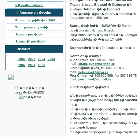
Term�n : 29.3. � 5.4.2008, Chorvatsko
Trasa :
1. etapa
Biograd � Dubrovn�k
::
V�sledky z�vodu
2. etapa
Dubrovn�k � Biograd
Informace o z�vodu:
v p��pad� �patn�ch pov�trnostn�ch p
trasy celkem cca 350 Nm
::
Propozice, p�ihl�ka
2008
Startuj�c� lod� : BAVARIA 42 Match
::
Tech. parametry lod�
pos�dka min. 4, max. 8 osob
::
Seznam pos�dek
lod� budou losov�ny na setk�n� kapit�
p�edpokl�dan� ��ast 17 lod�
::
Sponzo�i pos�dek
Doprovodn� lo� :
2x, bude up�esn�no
Historie:
Kontaktn� osoby :
2006
2005
2004
2003
Olda Straka
, tel. 608 818 209
mail :
straka@yachtservice.cz
2002
2001
2000
Jirka B�lohl�vek
, tel. 602 281 817
mail :
belohlavek@zbm.cz
Petr Chmel
, tel. 608 820 559, fax 387 315 7
mail :
petr.chmel@acmail.cz
II. PODM�NKY ��ASTI
Po�et p��stup�
na str�nky VR2007:
a/ p�semn� potvrzen� p�ihl�ky po�ada
b/
kapit�n
(n�jemce lod�)
mus� vlastn
mo�i
c/ n�kter� z �len� pos�dky mus� vla
d/ �hrada v�ech plateb v dan�ch term
pr�vo p�ihl�ku vy�adit
e/ vzhledem k tomu, �e se nejedn� o 
startovn� licence
f/ z d�vodu bezpe�nosti je nutn� zajistit