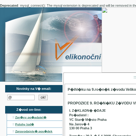
Deprecated
: mysql_connect(): The mysql extension is deprecated and will be removed in th
:
Novinky na V� email:
P�ihl�ku na 9.ro�n�k z�vodu Velik
--------------------------------------------------------
PROPOZICE 9. RO�N�KU Z�VODU V
Z�vod on-line:
I. Z�KLADN� �DAJE
Po�adatel :
::
Zpr�vy po�adatel�
YC Star� M�sto Praha
::
Na Jarov� 4
Polohy lod�
130 00 Praha 3
::
Zpravodajstv� pos�dek