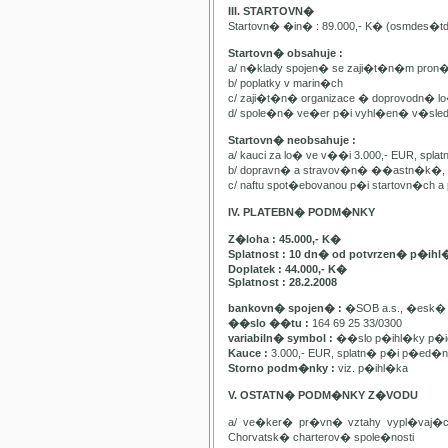
III. STARTOVN�
Startovn� �in� : 89.000,- K� (osmdes�t
Startovn� obsahuje :
a/ n�klady spojen� se zaji�t�n�m pron
b/ poplatky v marin�ch
c/ zaji�t�n� organizace � doprovodn� lo�
d/ spole�n� ve�er p�i vyhl�en� v�sle
Startovn� neobsahuje :
a/ kauci za lo� ve v��i 3.000,- EUR, spl
b/ dopravn� a stravov�n� ��astn�k�, pa
c/ naftu spot�ebovanou p�i startovn�ch
IV. PLATEBN� PODM�NKY
Z�loha : 45.000,- K�
Splatnost : 10 dn� od potvrzen� p�ihl
Doplatek : 44.000,- K�
Splatnost : 28.2.2008
bankovn� spojen� :
�SOB a.s., �esk� 
��slo ��tu :
164 69 25 33/0300
variabiln� symbol :
��slo p�ihl�ky p�id
Kauce :
3.000,- EUR, splatn� p�i p�ed�n�
Storno podm�nky :
viz. p�ihl�ka
V. OSTATN� PODM�NKY Z�VODU
a/ ve�ker� pr�vn� vztahy vypl�vaj�
Chorvatsk� charterov� spole�nosti