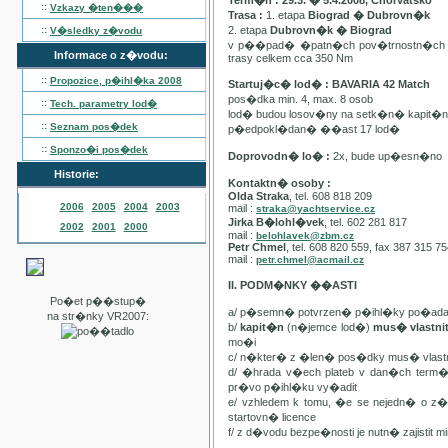
Term�n : 29.3. � 5.4.2008, Chorvatsko
::
Vzkazy �ten���
Trasa :
1. etapa
Biograd � Dubrovn�k
::
2. etapa
Dubrovn�k � Biograd
V�sledky z�vodu
v p��pad� �patn�ch pov�trnostn�ch p
Informace o z�vodu:
trasy celkem cca 350 Nm
::
Propozice, p�ihl�ka
2008
Startuj�c� lod� : BAVARIA 42 Match
pos�dka min. 4, max. 8 osob
::
Tech. parametry lod�
lod� budou losov�ny na setk�n� kapit�
::
Seznam pos�dek
p�edpokl�dan� ��ast 17 lod�
::
Sponzo�i pos�dek
Doprovodn� lo� :
2x, bude up�esn�no
Historie:
Kontaktn� osoby :
Olda Straka
, tel. 608 818 209
2006
2005
2004
2003
mail :
straka@yachtservice.cz
Jirka B�lohl�vek
, tel. 602 281 817
2002
2001
2000
mail :
belohlavek@zbm.cz
Petr Chmel
, tel. 608 820 559, fax 387 315 7
mail :
petr.chmel@acmail.cz
II. PODM�NKY ��ASTI
Po�et p��stup�
a/ p�semn� potvrzen� p�ihl�ky po�ada
na str�nky VR2007:
b/
kapit�n
(n�jemce lod�)
mus� vlastn
mo�i
c/ n�kter� z �len� pos�dky mus� vla
d/ �hrada v�ech plateb v dan�ch term
pr�vo p�ihl�ku vy�adit
e/ vzhledem k tomu, �e se nejedn� o 
startovn� licence
f/ z d�vodu bezpe�nosti je nutn� zajistit