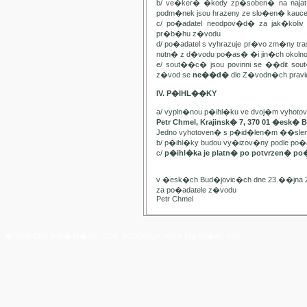
b/ ve�ker� �kody zp�soben� na najat
podm�nek jsou hrazeny ze slo�en� kauc
c/ po�adatel neodpov�d� za jak�kol
pr�b�hu z�vodu
d/ po�adatel s vyhrazuje pr�vo zm�ny t
nutn� z d�vodu po�as� �i jin�ch oko
e/ sout��c� jsou povinni se ��dit sou
z�vod se
ne��d�
dle Z�vodn�ch pravide
IV. P�IHL��KY
a/ vypln�nou p�ihl�ku ve dvoj�m vyhot
Petr Chmel, Krajinsk� 7, 370 01 �esk� 
Jedno vyhotoven� s p�id�len�m ��slem
b/ p�ihl�ky budou vy�izov�ny podle p
c/
p�ihl�ka je platn� po potvrzen� po
v �esk�ch Bud�jovic�ch dne 23.��jna 
za po�adatele z�vodu
Petr Chmel
� Yach Club Star� M�sto. 2006, WebDesign:
RNDr. Filip Pe�ek, PhD.