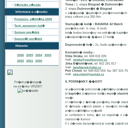
Term�n : 29.3. � 5.4.2008, Chorvatsko
Trasa :
1. etapa
Biograd � Dubrovn�k
::
V�sledky z�vodu
2. etapa
Dubrovn�k � Biograd
Informace o z�vodu:
v p��pad� �patn�ch pov�trnostn�ch p
trasy celkem cca 350 Nm
::
Propozice, p�ihl�ka
2008
Startuj�c� lod� : BAVARIA 42 Match
::
Tech. parametry lod�
pos�dka min. 4, max. 8 osob
::
Seznam pos�dek
lod� budou losov�ny na setk�n� kapit�
p�edpokl�dan� ��ast 17 lod�
::
Sponzo�i pos�dek
Doprovodn� lo� :
2x, bude up�esn�no
Historie:
Kontaktn� osoby :
2006
2005
2004
2003
Olda Straka
, tel. 608 818 209
mail :
straka@yachtservice.cz
2002
2001
2000
Jirka B�lohl�vek
, tel. 602 281 817
mail :
belohlavek@zbm.cz
Petr Chmel
, tel. 608 820 559, fax 387 315 7
mail :
petr.chmel@acmail.cz
II. PODM�NKY ��ASTI
Po�et p��stup�
na str�nky VR2007:
a/ p�semn� potvrzen� p�ihl�ky po�ada
b/
kapit�n
(n�jemce lod�)
mus� vlastn
mo�i
c/ n�kter� z �len� pos�dky mus� vla
d/ �hrada v�ech plateb v dan�ch term
pr�vo p�ihl�ku vy�adit
e/ vzhledem k tomu, �e se nejedn� o 
startovn� licence
f/ z d�vodu bezpe�nosti je nutn� zajistit