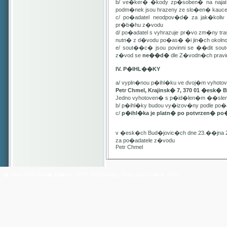
b/ ve�ker� �kody zp�soben� na najat
podm�nek jsou hrazeny ze slo�en� kauc
c/ po�adatel neodpov�d� za jak�kol
pr�b�hu z�vodu
d/ po�adatel s vyhrazuje pr�vo zm�ny t
nutn� z d�vodu po�as� �i jin�ch oko
e/ sout��c� jsou povinni se ��dit sou
z�vod se
ne��d�
dle Z�vodn�ch pravide
IV. P�IHL��KY
a/ vypln�nou p�ihl�ku ve dvoj�m vyhot
Petr Chmel, Krajinsk� 7, 370 01 �esk� 
Jedno vyhotoven� s p�id�len�m ��slem
b/ p�ihl�ky budou vy�izov�ny podle p
c/
p�ihl�ka je platn� po potvrzen� po
v �esk�ch Bud�jovic�ch dne 23.��jna 
za po�adatele z�vodu
Petr Chmel
� Yach Club Star� M�sto. 2006, WebDesign:
RNDr. Filip Pe�ek, PhD.