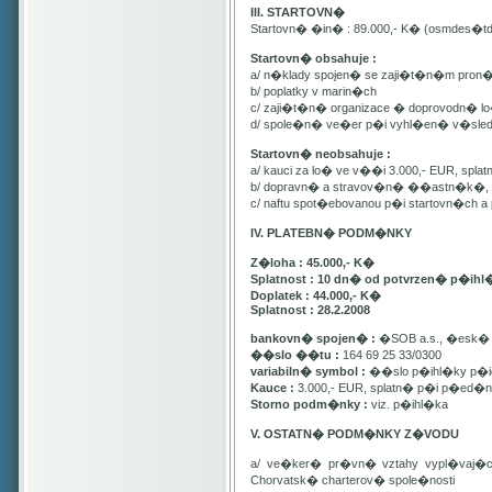
III. STARTOVN�
Startovn� �in� : 89.000,- K� (osmdes�t
Startovn� obsahuje :
a/ n�klady spojen� se zaji�t�n�m pron
b/ poplatky v marin�ch
c/ zaji�t�n� organizace � doprovodn� lo�
d/ spole�n� ve�er p�i vyhl�en� v�sle
Startovn� neobsahuje :
a/ kauci za lo� ve v��i 3.000,- EUR, spl
b/ dopravn� a stravov�n� ��astn�k�, pa
c/ naftu spot�ebovanou p�i startovn�ch
IV. PLATEBN� PODM�NKY
Z�loha : 45.000,- K�
Splatnost : 10 dn� od potvrzen� p�ihl
Doplatek : 44.000,- K�
Splatnost : 28.2.2008
bankovn� spojen� :
�SOB a.s., �esk� 
��slo ��tu :
164 69 25 33/0300
variabiln� symbol :
��slo p�ihl�ky p�id
Kauce :
3.000,- EUR, splatn� p�i p�ed�n�
Storno podm�nky :
viz. p�ihl�ka
V. OSTATN� PODM�NKY Z�VODU
a/ ve�ker� pr�vn� vztahy vypl�vaj�
Chorvatsk� charterov� spole�nosti