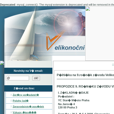
Deprecated
: mysql_connect(): The mysql extension is deprecated and will be removed in th
:
Novinky na V� email:
P�ihl�ku na 9.ro�n�k z�vodu Velik
--------------------------------------------------------
PROPOZICE 9. RO�N�KU Z�VODU V
Z�vod on-line:
I. Z�KLADN� �DAJE
::
Zpr�vy po�adatel�
Po�adatel :
YC Star� M�sto Praha
::
Polohy lod�
Na Jarov� 4
::
Zpravodajstv� pos�dek
130 00 Praha 3
::
Vzkazy �ten���